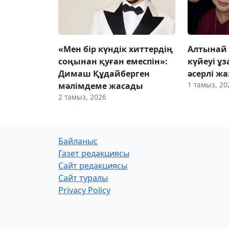
«Мен бір күндік хиттердің
Алтынай
соңынан қуған емеспін»:
күйеуі ұ
Димаш Құдайберген
әсерлі ж
1 тамыз, 20
мәлімдеме жасады
2 тамыз, 2026
Байланыс
Газет редакциясы
Сайт редакциясы
Сайт туралы
Privacy Policy