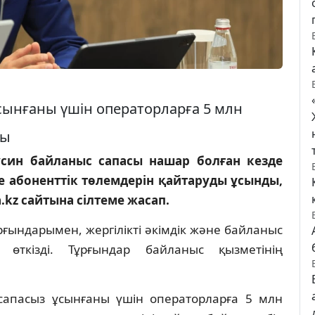
сынғаны үшін операторларға 5 млн
ды
син байланыс сапасы нашар болған кезде
 абоненттік төлемдерін қайтаруды ұсынды,
.kz сайтына сілтеме жасап.
ғындарымен, жергілікті әкімдік және байланыс
 өткізді. Тұрғындар байланыс қызметінің
 сапасыз ұсынғаны үшін операторларға 5 млн