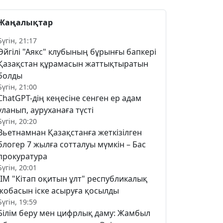
Жаңалықтар
Бүгін, 21:17
Әйгілі "Аякс" клубының бұрынғы бапкері
Қазақстан құрамасын жаттықтыратын
болды
Бүгін, 21:00
ChatGPT-дің кеңесіне сенген ер адам
уланып, ауруханаға түсті
Бүгін, 20:20
Вьетнамнан Қазақстанға жеткізілген
блогер 7 жылға сотталуы мүмкін – Бас
прокуратура
Бүгін, 20:01
ІІМ "Кітап оқитын ұлт" республикалық
жобасын іске асыруға қосылды
Бүгін, 19:59
Білім беру мен цифрлық даму: Жамбыл