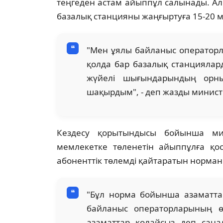
теңгеден астам айыппұл салынады. Ал
базалық станцияны жаңғыртуға 15-20 м
"Мен ұялы байланыс операторла
қолда бар базалық станциялар
жүйелі шығындарындың орны
шақырдым", - деп жазды минист
Кездесу қорытындысы бойынша мин
мемлекетке төленетін айыппұлға қо
абоненттік төлемді қайтаратын норманы
"Бұл норма бойынша азаматтар
байланыс операторларының ө
азаматтар қолайсыз деп сана