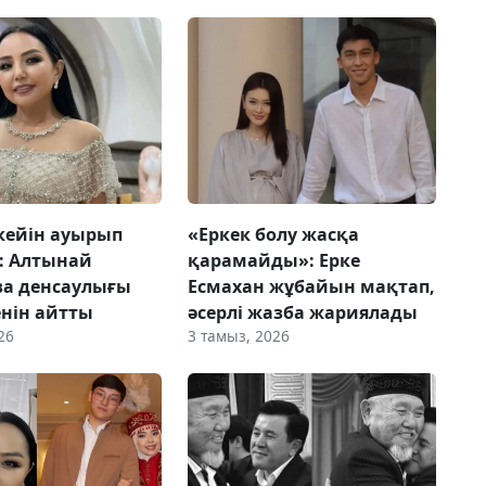
кейін ауырып
«Еркек болу жасқа
: Алтынай
қарамайды»: Ерке
ва денсаулығы
Есмахан жұбайын мақтап,
енін айтты
әсерлі жазба жариялады
26
3 тамыз, 2026