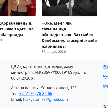
 Жорабаеваның
«Әке, мәңгілік
затылған қызына
сағынышқа
азба арнады
айналдыңыз»: Заттыбек
26
Көпбосынұлы әсерлі жазба
жариялады
31 шілде, 2026
ҚР Ақпарат және қоғамдық даму
PD
министрлігі, №KZ36VPY00019169 куәлігі,
Ау
08.01.2020 ж.
Ау
Астана қаласы, Қонаев көшесі, 12/1
Тел:
+7 (7172) 76-84-66
Email:
turkystan.kz@gmail.com
© 