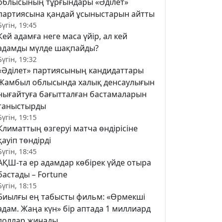
облысының тұрғындары «Әділет»
партиясына қандай ұсыныстарын айтты
Бүгін, 19:45
Кей адамға неге маса үйір, ал кей
адамды мүлде шақпайды?
Бүгін, 19:32
«Әділет» партиясының кандидаттары
Жамбыл облысында халық денсаулығын
нығайтуға бағытталған бастамаларын
таныстырды
Бүгін, 19:15
Климаттың өзгеруі матча өндірісіне
қауіп төндірді
Бүгін, 18:45
АҚШ-та ер адамдар көбірек үйде отыра
бастады – Fortune
Бүгін, 18:15
Биылғы ең табысты фильм: «Өрмекші
адам. Жаңа күн» бір аптада 1 миллиард
доллар жинады