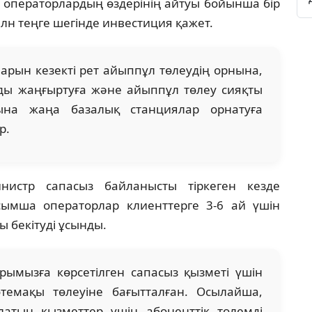
 операторлардың өздерінің айтуы бойынша бір
лн теңге шегінде инвестиция қажет.
рын кезекті рет айыппұл төлеудің орнына,
ды жаңғыртуға және айыппұл төлеу сияқты
на жаңа базалық станциялар орнатуға
р.
истр сапасыз байланысты тіркеген кезде
сымша операторлар клиенттерге 3-6 ай үшін
 бекітуді ұсынды.
ымызға көрсетілген сапасыз қызметі үшін
темақы төлеуіне бағытталған. Осылайша,
латын қызметтер үшін абоненттік төлемді