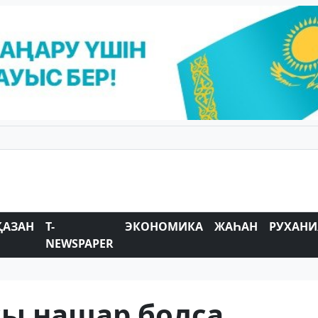
ҚАЗАН
T-
ЭКОНОМИКА
ЖАҺАН
РУХАНИ
NEWSPAPER
ы нашар болса,