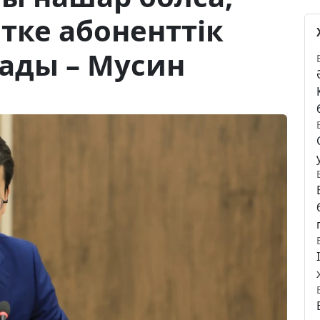
тке абоненттік
ады – Мусин