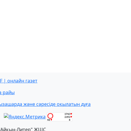
F | онлайн газет
а райы
ызашарда және сәресіде оқылатын дұға
"Айқын-Литер" ЖШС