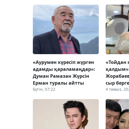
«Аурумен күресіп жүрген
«Тойдан 
адамды қараламаңдар»:
қалдым»
Думан Рамазан Жүрсін
Жорабае
Ерман туралы айтты
сыр берг
Бүгін, 07:22
4 тамыз, 20