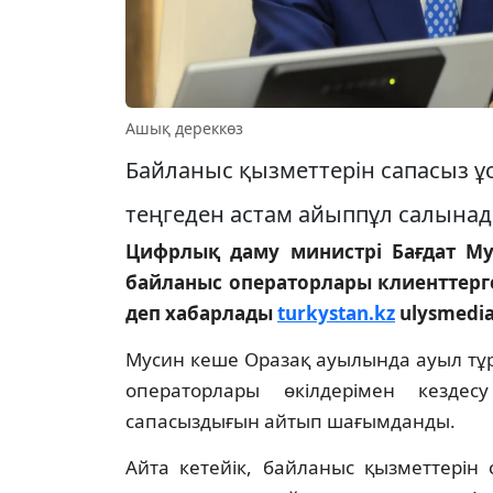
Ашық дереккөз
Байланыс қызметтерін сапасыз ұ
теңгеден астам айыппұл салына
Цифрлық даму министрі Бағдат Му
байланыс операторлары клиенттерге
деп хабарлады
turkystan.kz
ulysmedia
Мусин кеше Оразақ ауылында ауыл тұр
операторлары өкілдерімен кездесу
сапасыздығын айтып шағымданды.
Айта кетейік, байланыс қызметтерін