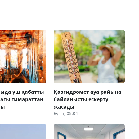
дыда үш қабатты
Қазгидромет ауа райына
ағы ғимараттан
байланысты ескерту
ты
жасады
Бүгін, 05:04