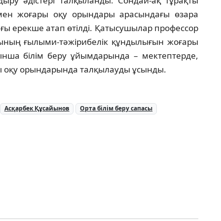
ндыру әдістері талқыланды. Сондай-ақ тұрақты
 мен жоғары оқу орындары арасындағы өзара
ы ерекше атап өтілді. Қатысушылар профессор
ының ғылыми-тәжірибелік құндылығын жоғары
йынша білім беру ұйымдарында – мектептерде,
ы оқу орындарында талқылауды ұсынды.
Асқарбек Құсайынов
Орта білім беру сапасы