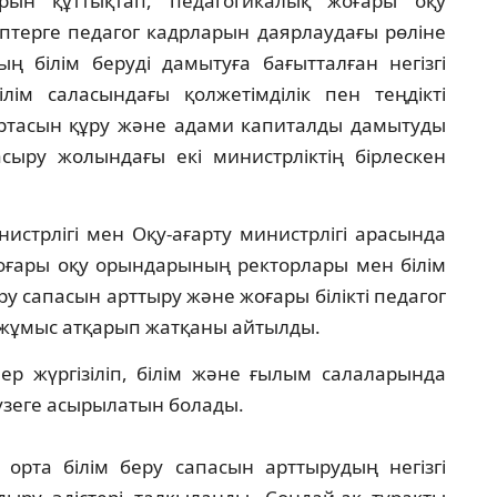
рын құттықтап, педагогикалық жоғары оқу
птерге педагог кадрларын даярлаудағы рөліне
ң білім беруді дамытуға бағытталған негізгі
лім саласындағы қолжетімділік пен теңдікті
 ортасын құру және адами капиталды дамытуды
асыру жолындағы екі министрліктің бірлескен
стрлігі мен Оқу-ағарту министрлігі арасында
ғары оқу орындарының ректорлары мен білім
 сапасын арттыру және жоғары білікті педагог
 жұмыс атқарып жатқаны айтылды.
ер жүргізіліп, білім және ғылым салаларында
үзеге асырылатын болады.
 орта білім беру сапасын арттырудың негізгі