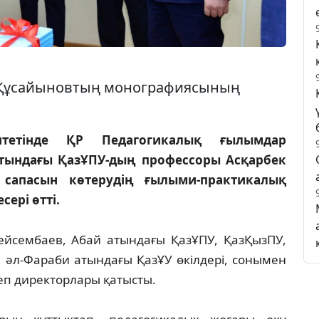
к Құсайыновтың монографиясының
тетінде ҚР Педагогикалық ғылымдар
атындағы ҚазҰПУ-дың профессоры Асқарбек
 сапасын көтерудің ғылыми-практикалық
сері өтті.
Бейсембаев, Абай атындағы ҚазҰПУ, ҚазҚызПУ,
 әл-Фараби атындағы ҚазҰУ өкілдері, сонымен
п директорлары қатысты.