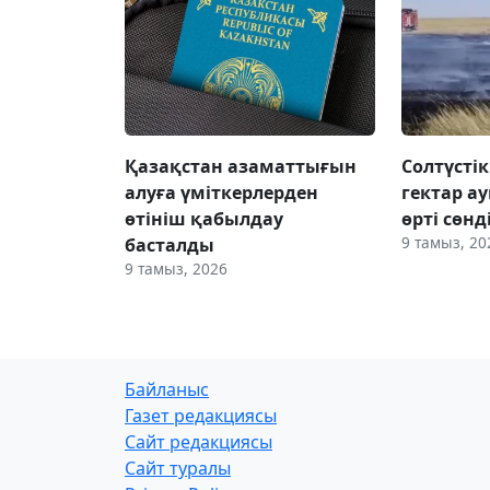
Қазақстан азаматтығын
Солтүсті
алуға үміткерлерден
гектар а
өтініш қабылдау
өрті сөнд
9 тамыз, 20
басталды
9 тамыз, 2026
Байланыс
Газет редакциясы
Сайт редакциясы
Сайт туралы