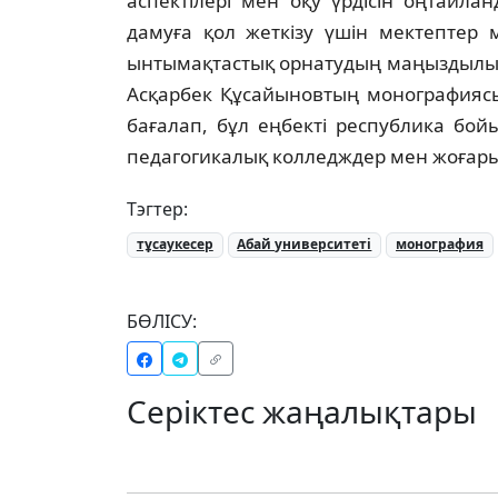
аспектілері мен оқу үрдісін оңтайла
дамуға қол жеткізу үшін мектептер
ынтымақтастық орнатудың маңыздылығ
Асқарбек Құсайыновтың монографияс
бағалап, бұл еңбекті республика бо
педагогикалық колледждер мен жоғар
Тэгтер:
тұсаукесер
Абай университеті
монография
БӨЛІСУ:
Серіктес жаңалықтары