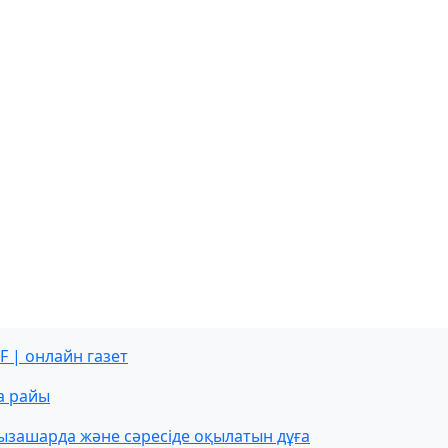
F | онлайн газет
а райы
ызашарда және сәресіде оқылатын дұға