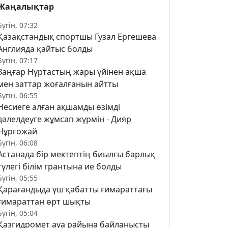
Жаңалықтар
Бүгін, 07:32
Қазақстандық спортшы Гузал Ергешева
Англияда қайтыс болды
Бүгін, 07:17
Заңғар Нұртастың жары үйінен ақша
мен заттар жоғалғанын айтты
Бүгін, 06:55
Несиеге алған ақшамды өзімді
дәлелдеуге жұмсап жүрмін - Дияр
Нұрғожай
Бүгін, 06:08
Астанада бір мектептің биылғы барлық
түлегі білім грантына ие болды
Бүгін, 05:55
Қарағандыда үш қабатты ғимараттағы
ғимараттан өрт шықты
Бүгін, 05:04
Қазгидромет ауа райына байланысты