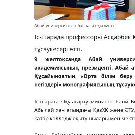
Абай университетің баспасөз қызметі
Іс-шарада профессоры Асқарбе
тұсаукесері өтті.
9 желтоқсанда Абай универси
академиясының президенті, Абай 
Құсайыновтың «Орта білім беру
негіздері» монографиясының тұсауке
Іс-шараға Оқу-ағарту министрі Ғани 
Абылай хан атындағы ҚазХҚ және ӘТУ,
қатар колледж оқытушылары мен мекте