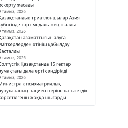
ескерту жасады
9 тамыз, 2026
Қазақстандық триатлоншылар Азия
кубогінде төрт медаль жеңіп алды
9 тамыз, 2026
Қазақстан азаматтығын алуға
үміткерлерден өтініш қабылдау
басталды
9 тамыз, 2026
Солтүстік Қазақстанда 15 гектар
аумақтағы дала өрті сөндірілді
9 тамыз, 2026
Министрлік психиатриялық
аурухананың пациенттеріне қатыгездік
көрсетілгенін жоққа шығарды