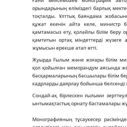
Ғани Бейсембаев монография авто
орындарының еліміздегі барлық мекте
тоқталды. Ұлттық баяндама жобасыны
құжат екенін айта келе, министр бі
қамтамасыз ету, қолайлы білім беру
қамтитын ортақ міндеттерді жүзеге 
жұмысын ерекше атап өтті.
Жуырда Ғылым және жоғары білім мини
қол қойылған меморандум аясында жо
басқармаларының басшылары білім беру
кадрларды даярлау бойынша белсенді
Сондай-ақ бірлескен ғылыми зерттеул
ынтымақтастық орнату бастамалары ж
Монографияның тұсаукесер рәсімінде