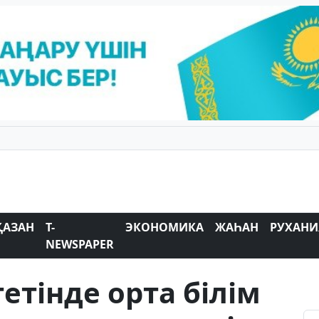
ҚАЗАН
T-
ЭКОНОМИКА
ЖАҺАН
РУХАНИ
NEWSPAPER
етінде орта білім