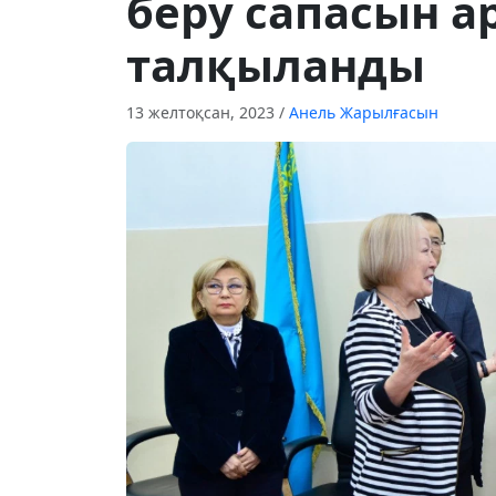
беру сапасын а
талқыланды
13 желтоқсан, 2023
/
Анель Жарылғасын