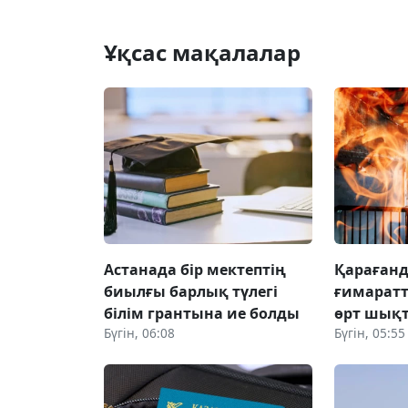
Ұқсас мақалалар
Астанада бір мектептің
Қараған
биылғы барлық түлегі
ғимаратт
білім грантына ие болды
өрт шық
Бүгін, 06:08
Бүгін, 05:55