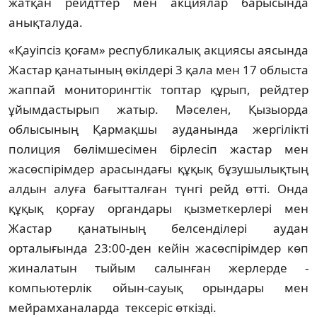
жатқан рейдттер мен акциялар барысында
анықталуда.
«Қауіпсіз қоғам» республикалық акциясы аясында
Жастар қанатының өкілдері 3 қала мен 17 облыста
жаппай мониторингтік топтар құрып, рейдтер
ұйымдастырып жатыр. Мәселен, Қызыорда
облысының Қармақшы ауданында жергілікті
полиция бөлімшесімен бірлесіп жастар мен
жасөспірімдер арасындағы құқық бұзушылықтың
алдын алуға бағытталған түнгі рейд өтті. Онда
құқық қорғау органдары қызметкерлері мен
Жастар қанатының белсенділері аудан
орталығында 23:00-ден кейін жасөспірімдер көп
жиналатын тыйым салынған жерлерде -
компьютерлік ойын-сауық орындары мен
мейрамханаларда тексеріс өткізді.