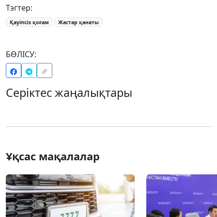
Тэгтер:
Қауіпсіз қоғам
Жастар қанаты
БӨЛІСУ:
Серіктес жаңалықтары
Ұқсас мақалалар