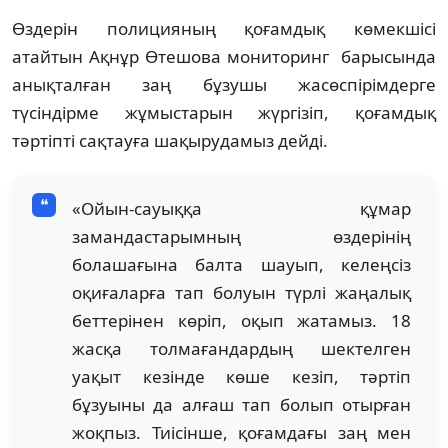
Өздерін полицияның қоғамдық көмекшісі
атайтын Ақнұр Өтешова мониторинг барысында
анықталған заң бұзушы жасөспірімдерге
түсіндірме жұмыстарын жүргізіп, қоғамдық
тәртіпті сақтауға шақырудамыз дейді.
«Ойын-сауыққа құмар
замандастарымның өздерінің
болашағына балта шауып, келеңсіз
оқиғаларға тап болуын түрлі жаңалық
беттерінен көріп, оқып жатамыз. 18
жасқа толмағандардың шектелген
уақыт кезінде көше кезіп, тәртіп
бұзуыны да алғаш тап болып отырған
жоқпыз. Тиісінше, қоғамдағы заң мен