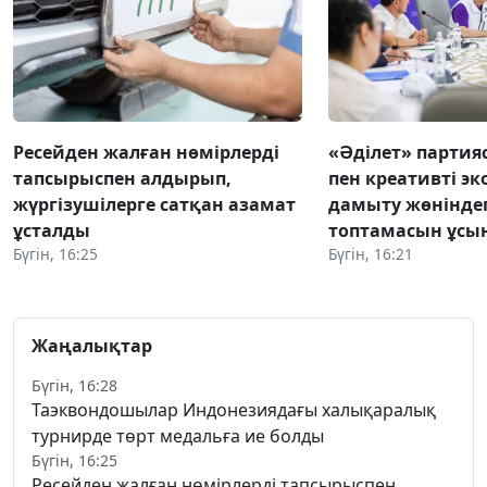
Ресейден жалған нөмірлерді
«Әділет» партия
тапсырыспен алдырып,
пен креативті э
жүргізушілерге сатқан азамат
дамыту жөніндег
ұсталды
топтамасын ұсы
Бүгін, 16:25
Бүгін, 16:21
Жаңалықтар
Бүгін, 16:28
Таэквондошылар Индонезиядағы халықаралық
турнирде төрт медальға ие болды
Бүгін, 16:25
Ресейден жалған нөмірлерді тапсырыспен