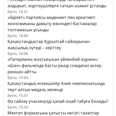
алдырып, жүргізушілерге сатқан азамат ұсталды
Бүгін, 16:21
«Әділет» партиясы мәдениет пен креативті
экономиканы дамыту жөніндегі бастамалар
топтамасын ұсынды
Бүгін, 16:09
Қазақстандықтар Құрылтай сайлауынан
жақсылық күтеді – зерттеу
Бүгін, 16:06
«Пәтерімнің жоқтығынан үйленбей жүрмін»:
«Шал» фильмінде басты рөлді сомдаған актер
ренішін айтты
Бүгін, 15:54
Қазақстандық ескекшілер Азия чемпионатында
төрт алтын медаль иеленді
Бүгін, 15:37
Өз сайлау учаскеңізді қалай оңай табуға болады?
Бүгін, 15:33
Мектеп формасына қатысты негізгі талаптар