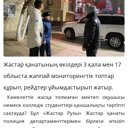
Жастар қанатының өкілдері 3 қала мен 17
облыста жаппай мониторингтік топтар
құрып, рейдтер ұйымдастырып жатыр.
Кәмелеттік жасқа толмаған мектеп оқушысы
немесе колледж студенттері қаншалықты тәртіпті
сақтауда? Бұл «Жастар Рухы» Жастар қанаты
полиция департаменттерімен бірлесе өткізіп