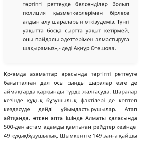
тәртіпті реттеуде белсенділер болып
полиция қызметкерлерімен бірлесе
алдын алу шараларын өткізудеміз. Түнгі
уақытта босқа сыртта уақыт кетірмей,
оны пайдалы әдеттерімен алмастыруға
шақырамыз»,- деді Ақнұр Өтешова.
Қоғамда азаматтар арасында тәртіпті реттеуге
бағытталған дәл осы сынды шаралар өзге де
аймақтарда қарқынды түрде жалғасуда. Шаралар
кезінде құқық бұзушылық фактілері де көптеп
кездесуде дейді ұйымдастырушылар. Атап
айтқанда, өткен апта ішінде Алматы қаласында
500-ден астам адамды қамтыған рейдтер кезінде
49 құқықбұзушылық, Шымкентте 149 заңға қайшы