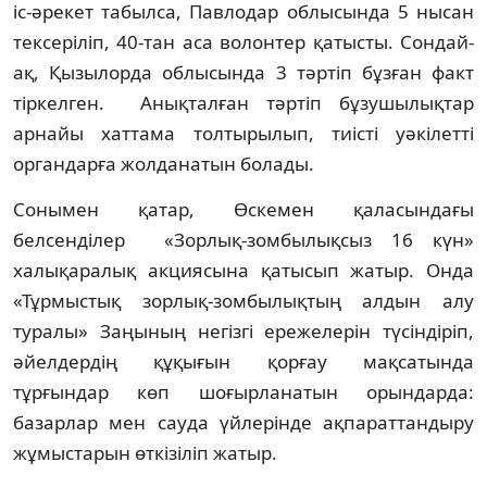
іс-әрекет табылса, Павлодар облысында 5 нысан
тексеріліп, 40-тан аса волонтер қатысты. Сондай-
ақ, Қызылорда облысында 3 тәртіп бұзған факт
тіркелген. Анықталған тәртіп бұзушылықтар
арнайы хаттама толтырылып, тиісті уәкілетті
органдарға жолданатын болады.
Сонымен қатар, Өскемен қаласындағы
белсенділер «Зорлық-зомбылықсыз 16 күн»
халықаралық акциясына қатысып жатыр. Онда
«Тұрмыстық зорлық-зомбылықтың алдын алу
туралы» Заңының негізгі ережелерін түсіндіріп,
әйелдердің құқығын қорғау мақсатында
тұрғындар көп шоғырланатын орындарда:
базарлар мен сауда үйлерінде ақпараттандыру
жұмыстарын өткізіліп жатыр.