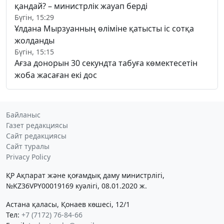
қандай? – министрлік жауап берді
Бүгін, 15:29
Ұлдана Мырзуанның өліміне қатысты іс сотқа
жолданды
Бүгін, 15:15
Ағза донорын 30 секундта табуға көмектесетін
жоба жасаған екі дос
Байланыс
Газет редакциясы
Сайт редакциясы
Сайт туралы
Privacy Policy
ҚР Ақпарат және қоғамдық даму министрлігі,
№KZ36VPY00019169 куәлігі, 08.01.2020 ж.
Астана қаласы, Қонаев көшесі, 12/1
Тел:
+7 (7172) 76-84-66