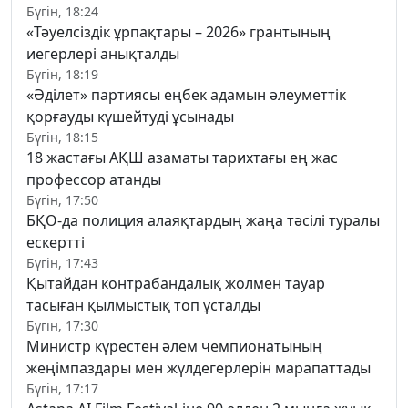
Бүгін, 18:24
«Тәуелсіздік ұрпақтары – 2026» грантының
иегерлері анықталды
Бүгін, 18:19
«Әділет» партиясы еңбек адамын әлеуметтік
қорғауды күшейтуді ұсынады
Бүгін, 18:15
18 жастағы АҚШ азаматы тарихтағы ең жас
профессор атанды
Бүгін, 17:50
БҚО-да полиция алаяқтардың жаңа тәсілі туралы
ескертті
Бүгін, 17:43
Қытайдан контрабандалық жолмен тауар
тасыған қылмыстық топ ұсталды
Бүгін, 17:30
Министр күрестен әлем чемпионатының
жеңімпаздары мен жүлдегерлерін марапаттады
Бүгін, 17:17