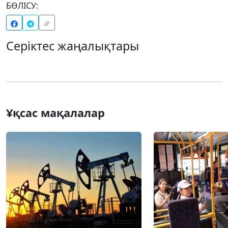
БӨЛІСУ:
Серіктес жаңалықтары
Ұқсас мақалалар