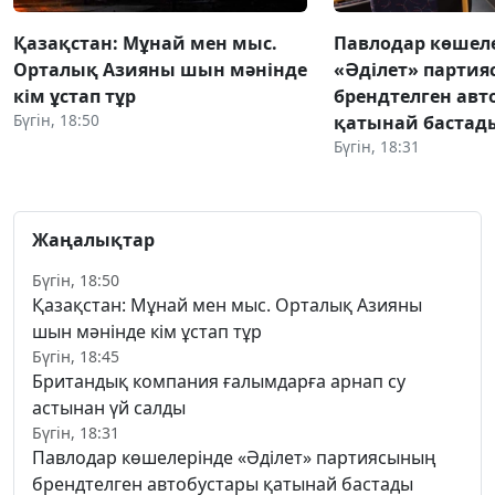
Қазақстан: Мұнай мен мыс.
Павлодар көшел
Орталық Азияны шын мәнінде
«Әділет» парти
кім ұстап тұр
брендтелген авт
Бүгін, 18:50
қатынай бастад
Бүгін, 18:31
Жаңалықтар
Бүгін, 18:50
Қазақстан: Мұнай мен мыс. Орталық Азияны
шын мәнінде кім ұстап тұр
Бүгін, 18:45
Британдық компания ғалымдарға арнап су
астынан үй салды
Бүгін, 18:31
Павлодар көшелерінде «Әділет» партиясының
брендтелген автобустары қатынай бастады