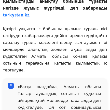
қылмыстарды анықтау бойынша тұрақты
негізде жұмыс жүргізеді, деп хабарлады
turkystan.kz.
Қазіргі уақытта іс бойынша қылмыс туралы кісі
өлтіруден хабарламауға дейінгі әрекеттерді қайта
саралау туралы мәселені шешу сылтауымен ірі
мөлшерде алаяқтық жолмен ақша алды деп
күдіктелген Алматы облысы Қонаев қаласы
сотының төрағасына қатысты қылмыстық іс
тергелуде.
«Басқа жағдайда, Алматы облысы
Талғар аудандық сотының судьясы
айтарлықтай мөлшерде пара алды деп
күдіктелуде. Ол сот орындаушысы