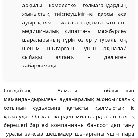
арқылы кәмелетке толмағандардың
жыныстық тиіспеушілігіне қарсы аса
ауыр қылмыс жасаған адамға қатысты
медициналық сипаттағы мәжбүрлеу
шараларының түрін өзгерту туралы оң
шешім шығарғаны үшін ақшалай
сыйақы алған», – делінген
хабарламада.
Сондай-ақ Алматы облысының
мамандандырылған ауданаралық экономикалық
сотының судьясына қатысты қылмыстық іс
қаралуда. Ол кәсіпкерден миллиардтаған салық
берешегі бар екі компанияны банкрот деп тану
туралы заңсыз шешімдер шығарғаны үшін пара