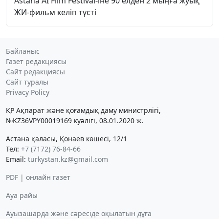
Astana AI Film Festival-іне 90 елден 2 мыңға жуық
ЖИ-фильм келіп түсті
Байланыс
Газет редакциясы
Сайт редакциясы
Сайт туралы
Privacy Policy
ҚР Ақпарат және қоғамдық даму министрлігі,
№KZ36VPY00019169 куәлігі, 08.01.2020 ж.
Астана қаласы, Қонаев көшесі, 12/1
Тел:
+7 (7172) 76-84-66
Email:
turkystan.kz@gmail.com
PDF | онлайн газет
Ауа райы
Ауызашарда және сәресіде оқылатын дұға