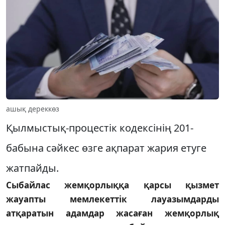
ашық дереккөз
Қылмыстық-процестік кодексінің 201-
бабына сәйкес өзге ақпарат жария етуге
жатпайды.
Сыбайлас жемқорлыққа қарсы қызмет
жауапты мемлекеттік лауазымдарды
атқаратын адамдар жасаған жемқорлық