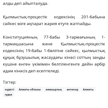
алды деп айыпталуда.
Қылмыстық-процестік кодексінің 201-бабына
сәйкес өзге ақпарат жария етуге жатпайды.
Конституцияның 77-бабы 3-тармағының 1-
тармақшасына және Қылмыстық-процестік
кодексінің 19-бабы 1-бөлігіне сәйкес, қылмыстық
құқық бұзушылық жасаудағы кінәсі соттың заңды
күшіне енген үкімімен белгіленгенге дейін әрбір
адам кінәсіз деп есептеледі.
Тэгтер:
күдікті
Алматы облысы
жемқорлық
антикор
Алматы
судья