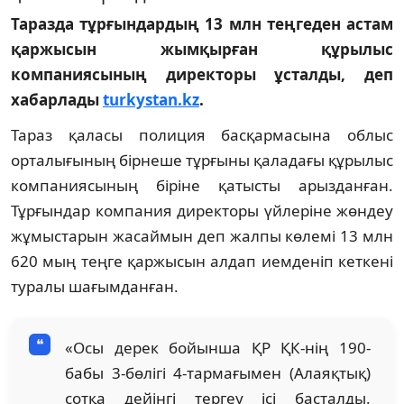
Таразда тұрғындардың 13 млн теңгеден астам
қаржысын жымқырған құрылыс
компаниясының директоры ұсталды, деп
хабарлады
turkystan.kz
.
Тараз қаласы полиция басқармасына облыс
орталығының бiрнеше тұрғыны қаладағы құрылыс
компаниясының бiрiне қатысты арызданған.
Тұрғындар компания директоры үйлерiне жөндеу
жұмыстарын жасаймын деп жалпы көлемі 13 млн
620 мың теңге қаржысын алдап иемденіп кеткені
туралы шағымданған.
«Осы дерек бойынша ҚР ҚК-нің 190-
бабы 3-бөлiгi 4-тармағымен (Алаяқтық)
сотқа дейінгі тергеу iсi басталды.