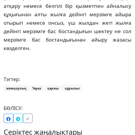
атқару немесе белгiлi бiр қызметпен айналысу
құқығынан алты жылға дейiнгi мерзiмге айыра
отырып немесе онсыз, үш жылдан жеті жылға
дейінгі мерзiмге бас бостандығын шектеу не сол
мерзiмге бас бостандығынан айыру жазасы
көзделген.
Тэгтер:
жемқорлық
Тараз
қаржы
құрылыс
БӨЛІСУ:
Серіктес жаңалықтары