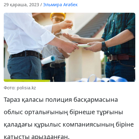
29 қараша, 2023
/
Эльмира Ағабек
Фото: polisia.kz
Тараз қаласы полиция басқармасына
облыс орталығының бiрнеше тұрғыны
қаладағы құрылыс компаниясының бiрiне
қатысты арызданған.