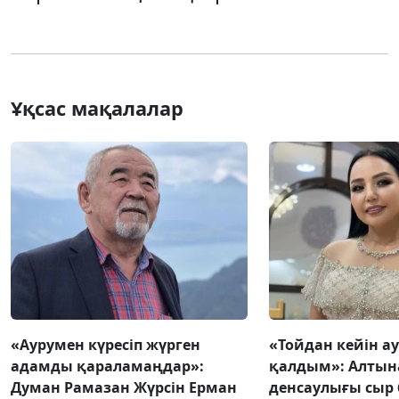
Ұқсас мақалалар
«Аурумен күресіп жүрген
«Тойдан кейін а
адамды қараламаңдар»:
қалдым»: Алтын
Думан Рамазан Жүрсін Ерман
денсаулығы сыр 