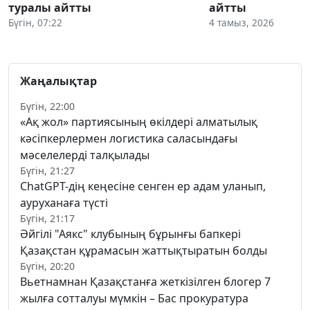
туралы айтты
айтты
Бүгін, 07:22
4 тамыз, 2026
Жаңалықтар
Бүгін, 22:00
«Ақ жол» партиясының өкілдері алматылық
кәсіпкерлермен логистика саласындағы
мәселелерді талқылады
Бүгін, 21:27
ChatGPT-дің кеңесіне сенген ер адам уланып,
ауруханаға түсті
Бүгін, 21:17
Әйгілі "Аякс" клубының бұрынғы бапкері
Қазақстан құрамасын жаттықтыратын болды
Бүгін, 20:20
Вьетнамнан Қазақстанға жеткізілген блогер 7
жылға сотталуы мүмкін – Бас прокуратура