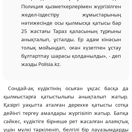
Полиция қызметкерлерімен жүргізілген
жедел-іздестіру жұмыстарының
нәтижесінде осы қылмысқа қатысы бар
25 жастағы Тараз қаласының тұрғыны
анықталып, ұсталды. Ер адам кiнәсын
толық мойындап, оған күзетпен ұстау
бұлтартпау шарасы қолданылды», - деп
жазды Polisia.kz.
Сондай-ақ күдіктінiң осыған ұқсас басқа да
қылмыстарға қатыстылығы анықталып жатыр.
Қазіргі уақытта аталған дерекке қатысты сотқа
дейінгі тергеу амалдары жүргізіліп жатыр. Бапқа
сәйкес, күдіктіге бірнеше рет жасалған алаяқтық
үшiн мүлкi тәркiленіп, белгiлi бiр лауазымдарды