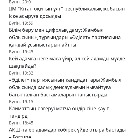
Бүгін, 20:01
ІІМ "Кітап оқитын ұлт" республикалық жобасын
іске асыруға қосылды
Бүгін, 19:59
Білім беру мен цифрлық даму: Жамбыл
облысының тұрғындары «Әділет» партиясына
қандай ұсыныстарын айтты
Бүгін, 19:45
Кей адамға неге маса үйір, ал кей адамды мүлде
шақпайды?
Бүгін, 19:32
«Әділет» партиясының кандидаттары Жамбыл
облысында халық денсаулығын нығайтуға
бағытталған бастамаларын таныстырды
Бүгін, 19:15
Климаттың өзгеруі матча өндірісіне қауіп
төндірді
Бүгін, 18:45
АҚШ-та ер адамдар көбірек үйде отыра бастады
– Fortune