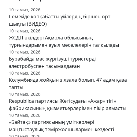
10 тамыз, 2026
Семейде көпқабатты үйлердің бірінен өрт
шықты (ВИДЕО)
10 тамыз, 2026
ЖСДП өкілдері Ақмола облысының
тұрғындарымен ауыл мәселелерін талқылады
10 тамыз, 2026
Бурабайда мас жүргізуші туристерді
электробуспен тасымалдаған
10 тамыз, 2026
Колумбияда жойқын зілзала болып, 47 адам қаза
тапты
10 тамыз, 2026
Respublica партиясы Жетісудағы «Ажар» тігін
фабрикасының қызметкерлерімен пікір алмасты
10 тамыз, 2026
«Байтақ» партиясының үміткерлері
маңғыстаулық теміржолшылармен кездесті
10 тамыз, 2026