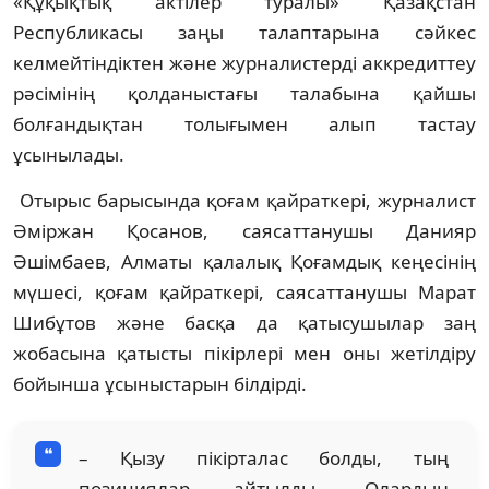
«Құқықтық актілер туралы» Қазақстан
Республикасы заңы талаптарына сәйкес
келмейтіндіктен және журналистерді аккредиттеу
рәсімінің қолданыстағы талабына қайшы
болғандықтан толығымен алып тастау
ұсынылады.
Отырыс барысында қоғам қайраткері, журналист
Әміржан Қосанов, саясаттанушы Данияр
Әшімбаев, Алматы қалалық Қоғамдық кеңесінің
мүшесі, қоғам қайраткері, саясаттанушы Марат
Шибұтов және басқа да қатысушылар заң
жобасына қатысты пікірлері мен оны жетілдіру
бойынша ұсыныстарын білдірді.
– Қызу пікірталас болды, тың
позициялар айтылды. Олардың