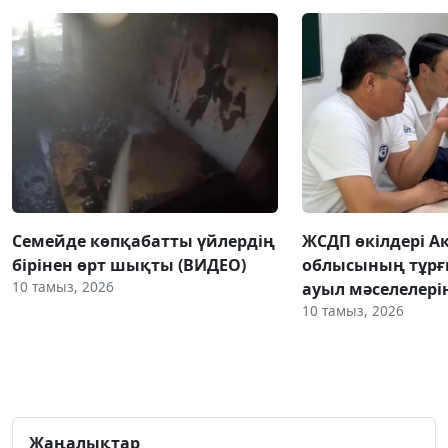
Семейде көпқабатты үйлердің
ЖСДП өкілдері А
бірінен өрт шықты (ВИДЕО)
облысының тұр
10 тамыз, 2026
ауыл мәселелер
10 тамыз, 2026
Жаңалықтар