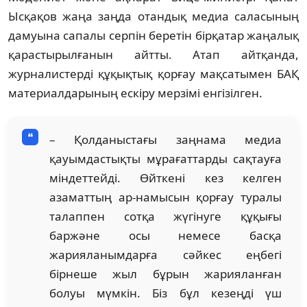
Ысқақов жаңа заңда отандық медиа саласының
дамуына сапалы серпін беретін бірқатар жаңалық
қарастырылғанын айтты. Атап айтқанда,
журналистерді құқықтық қорғау мақсатымен БАҚ
материалдарының ескіру мерзімі енгізілген.
– Қолданыстағы заңнама медиа
қауымдастықты мұрағаттарды сақтауға
міндеттейді. Өйткені кез келген
азаматтың ар-намысын қорғау туралы
талаппен сотқа жүгінуге құқығы
баржәне осы немесе басқа
жарияланымдарға сәйкес еңбегі
бірнеше жыл бұрын жарияланған
болуы мүмкін. Біз бұл кезеңді үш