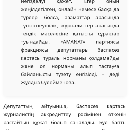
негізделуі қажет. Егер оның
жеңілдетілген, онлайн немесе басқа да
түрлері болса, азаматтар арасында
түсініспеушілік, журналистер арасында
теңдік мәселесіне қатысты сұрақтар
туындайды. «AMANAT» партиясы
фракциясы депутаттары баспасөз
картасы туралы норманы қолдамайды
және ол норманы алып тастауға
байланысты түзету енгізілді, – деді
Жұлдыз Сүлейменова.
Депутаттың айтуынша, баспасөз картасы
журналистің аккредиттеу рәсімінен өткенін
растайтын құжат болып саналады. Бұл бапты