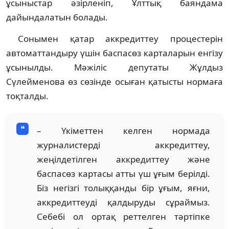
ұсыныстар әзірленіп, Ұлттық баяндама
дайындалатын болады.
Сонымен қатар аккредиттеу процестерін
автоматтандыру үшін баспасөз карталарын енгізу
ұсынылды. Мәжіліс депутаты Жұлдыз
Сүлейменова өз сөзінде осыған қатысты нормаға
тоқталды.
– Үкіметтен келген нормада
журналистерді аккредиттеу,
жеңілдетілген аккредиттеу және
баспасөз картасы атты үш ұғым берілді.
Біз негізгі толыққанды бір ұғым, яғни,
аккредиттеуді қалдыруды сұраймыз.
Себебі ол ортақ реттелген тәртіпке