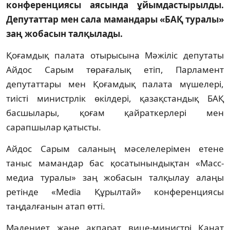
конференциясы аясында ұйымдастырылды.
Депутаттар мен сала мамандары «БАҚ туралы»
заң жобасын талқылады.
Қоғамдық палата отырысына Мәжіліс депутаты
Айдос Сарым төрағалық етіп, Парламент
депутаттары мен Қоғамдық палата мүшелері,
тиісті министрлік өкілдері, қазақстандық БАҚ
басшылары, қоғам қайраткерлері мен
сарапшылар қатысты.
Айдос Сарым саланың мәселелерімен етене
таныс мамандар бас қосатынындықтан «Масс-
медиа туралы» заң жобасын талқылау алаңы
ретінде «Media Құрылтай» конференциясы
таңдалғанын атап өтті.
Мәдениет және ақпарат вице-министрі Қанат