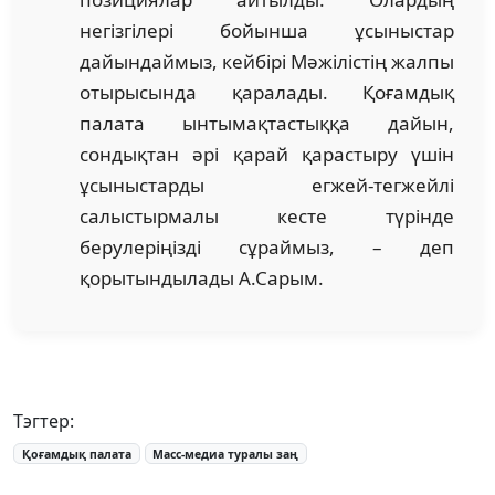
негізгілері бойынша ұсыныстар
дайындаймыз, кейбірі Мәжілістің жалпы
отырысында қаралады. Қоғамдық
палата ынтымақтастыққа дайын,
сондықтан әрі қарай қарастыру үшін
ұсыныстарды егжей-тегжейлі
салыстырмалы кесте түрінде
берулеріңізді сұраймыз, – деп
қорытындылады А.Сарым.
Тэгтер:
Қоғамдық палата
Масс-медиа туралы заң