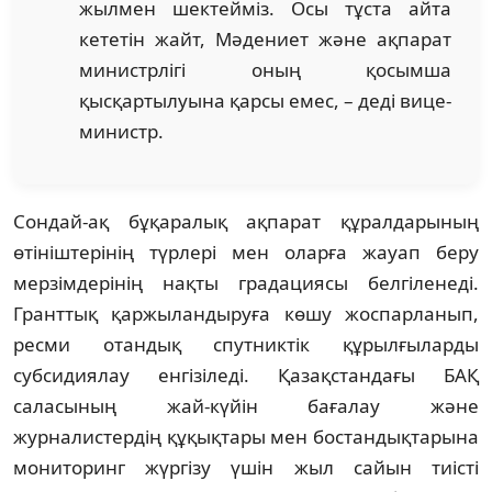
жылмен шектейміз. Осы тұста айта
кететін жайт, Мәдениет және ақпарат
министрлігі оның қосымша
қысқартылуына қарсы емес, – деді вице-
министр.
Сондай-ақ бұқаралық ақпарат құралдарының
өтініштерінің түрлері мен оларға жауап беру
мерзімдерінің нақты градациясы белгіленеді.
Гранттық қаржыландыруға көшу жоспарланып,
ресми отандық спутниктік құрылғыларды
субсидиялау енгізіледі. Қазақстандағы БАҚ
саласының жай-күйін бағалау және
журналистердің құқықтары мен бостандықтарына
мониторинг жүргізу үшін жыл сайын тиісті