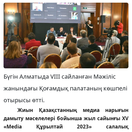
Бүгін Алматыда VIII сайланған Мәжіліс
жанындағы Қоғамдық палатаның көшпелі
отырысы өтті.
Жиын Қазақстанның медиа нарығын
дамыту мәселелері бойынша жыл сайынғы XV
«Media Құрылтай 2023» салалық