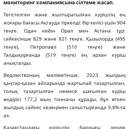
мониторинг компаниясына сілтеме жасап.
Тегістелген және жылтыратылған күріштің ең
жоғары бағасы Ақтауда тіркелді: бір келісі үшін 904
теңге. Одан кейін Орал мен Астана тұр:
сәйкесінше 829 және 821 теңге. Қызылорда (495
теңге), Петропавл (510 теңге) және
Талдықорғанда (519 теңге) ең арзан күріш
анықталды.
Ведомствоның мәліметінше, 2023 жылдың
қаңтар-қазан айларында жартылай тазартылған,
толық тазартылған немесе шағылған күріш
өндірісі 177,2 мың тоннаны құрады, бұл өткен
жылдың сәйкес кезеңімен салыстырғанда 9,8%-ға
аз.
Қазақстандағы күріштің барлығы дерлік