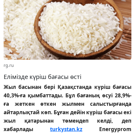
rg.ru
Елімізде күріш бағасы өсті
Жыл басынан бері Қазақстанда күріш бағасы
40,3%-ға қымбаттады. Бұл бағаның өсуі 28,9%-
ға жеткен өткен жылмен салыстырғанда
айтарлықтай көп. Бұған дейін күріш бағасы екі
жыл қатарынан төмендеп келді, деп
хабарлады
turkystan.kz
Energyprom