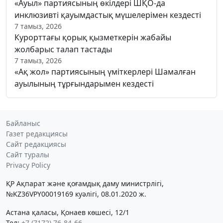
«Ауыл» партиясының өкілдері ШҚО-да
инклюзивті қауымдастық мүшелерімен кездесті
7 тамыз, 2026
Курорттағы қорық қызметкерін жабайы
жолбарыс талап тастады
7 тамыз, 2026
«Ақ жол» партиясының үміткерлері Шамалған
ауылының тұрғындарымен кездесті
Байланыс
Газет редакциясы
Сайт редакциясы
Сайт туралы
Privacy Policy
ҚР Ақпарат және қоғамдық даму министрлігі,
№KZ36VPY00019169 куәлігі, 08.01.2020 ж.
Астана қаласы, Қонаев көшесі, 12/1
Тел:
+7 (7172) 76-84-66