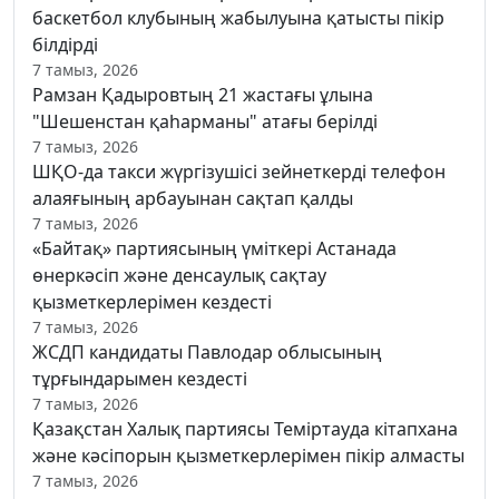
баскетбол клубының жабылуына қатысты пікір
білдірді
7 тамыз, 2026
Рамзан Қадыровтың 21 жастағы ұлына
"Шешенстан қаһарманы" атағы берілді
7 тамыз, 2026
ШҚО-да такси жүргізушісі зейнеткерді телефон
алаяғының арбауынан сақтап қалды
7 тамыз, 2026
«Байтақ» партиясының үміткері Астанада
өнеркәсіп және денсаулық сақтау
қызметкерлерімен кездесті
7 тамыз, 2026
ЖСДП кандидаты Павлодар облысының
тұрғындарымен кездесті
7 тамыз, 2026
Қазақстан Халық партиясы Теміртауда кітапхана
және кәсіпорын қызметкерлерімен пікір алмасты
7 тамыз, 2026