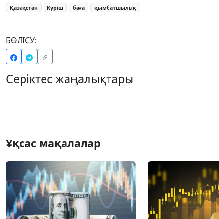
Қазақстан
Күріш
баға
қымбатшылық
БӨЛІСУ:
Серіктес жаңалықтары
Ұқсас мақалалар