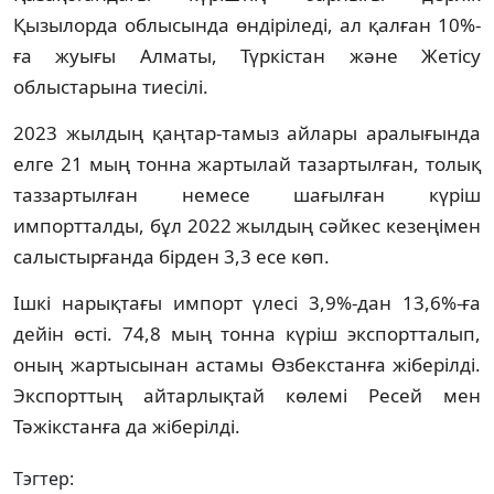
Қызылорда облысында өндіріледі, ал қалған 10%-
ға жуығы Алматы, Түркістан және Жетісу
облыстарына тиесілі.
2023 жылдың қаңтар-тамыз айлары аралығында
елге 21 мың тонна жартылай тазартылған, толық
таззартылған немесе шағылған күріш
импортталды, бұл 2022 жылдың сәйкес кезеңімен
салыстырғанда бірден 3,3 есе көп.
Ішкі нарықтағы импорт үлесі 3,9%-дан 13,6%-ға
дейін өсті. 74,8 мың тонна күріш экспортталып,
оның жартысынан астамы Өзбекстанға жіберілді.
Экспорттың айтарлықтай көлемі Ресей мен
Тәжікстанға да жіберілді.
Тэгтер: