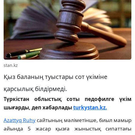
stan.kz
Қыз баланың туыстары сот үкіміне
қарсылық білдірмеді.
Түркістан облыстық соты педофилге үкім
шығарды, деп хабарлады
turkystan.kz.
Azattyq Ruhy
сайтының мәліметінше, биыл мамыр
айында 5 жасар қызға жыныстық сипаттағы