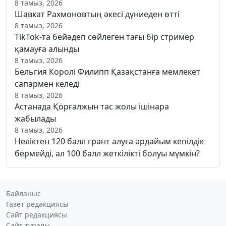
8 тамыз, 2026
Шавкат Рахмоновтың әкесі дүниеден өтті
8 тамыз, 2026
TikTok-та бейәдеп сөйлеген тағы бір стример
қамауға алынды
8 тамыз, 2026
Бельгия Королі Филипп Қазақстанға мемлекет
сапармен келеді
8 тамыз, 2026
Астанада Қорғалжын тас жолы ішінара
жабылады
8 тамыз, 2026
Неліктен 120 балл грант алуға әрдайым кепілдік
бермейді, ал 100 балл жеткілікті болуы мүмкін?
Байланыс
Газет редакциясы
Сайт редакциясы
Сайт туралы