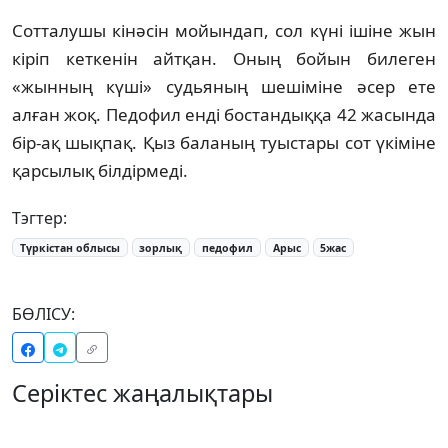
Сотталушы кінәсін мойындап, сол күні ішіне жын
кіріп кеткенін айтқан. Оның бойын билеген
«жынның күші» судьяның шешіміне әсер ете
алған жоқ. Педофил енді бостандыққа 42 жасында
бір-ақ шықпақ. Қыз баланың туыстары сот үкіміне
қарсылық білдірмеді.
Тэгтер:
Түркістан облысы
зорлық
педофил
Арыс
5жас
БӨЛІСУ:
Серіктес жаңалықтары