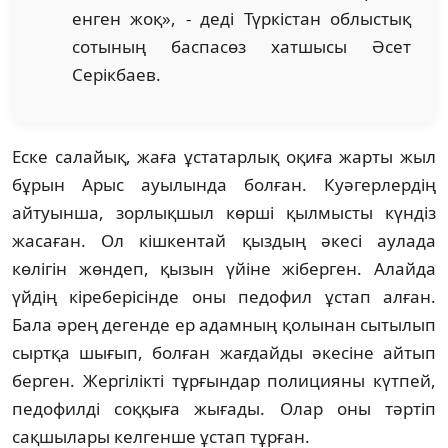
енген жоқ», - деді Түркістан облыстық
сотының баспасөз хатшысы Әсет
Серікбаев.
Еске салайық, жаға ұстатарлық оқиға жарты жыл
бұрын Арыс ауылында болған. Куәгерлердің
айтуынша, зорлықшыл көрші қылмысты күндіз
жасаған. Ол кішкентай қыздың әкесі аулада
көлігін жөндеп, қызын үйіне жіберген. Алайда
үйдің кіреберісінде оны педофил ұстап алған.
Бала әрең дегенде ер адамның қолынан сытылып
сыртқа шығып, болған жағдайды әкесіне айтып
берген. Жергілікті тұрғындар полицияны күтпей,
педофилді соққыға жығады. Олар оны тәртіп
сақшылары келгенше ұстап тұрған.