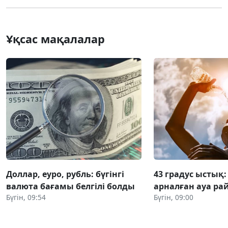
Ұқсас мақалалар
Доллар, еуро, рубль: бүгінгі
43 градус ыстық:
валюта бағамы белгілі болды
арналған ауа р
Бүгін, 09:54
Бүгін, 09:00