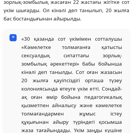
зорлық-зомбылық жасаған 22 жастағы жігітке сот
үкім шығарды. Ол кінәлі деп танылып, 20 жылға
бас бостандығынан айырылды.
«30 қазанда сот үкімімен сотталушы
«Кәмелетке толмағанға қатысты
сексуалдық сипаттағы зорлық-
зомбылық әрекеттері» бабы бойынша
кінәлі деп танылды. Сот оған жазасын
20 жылға қауіпсіздігі орташа түзеу
колониясында өтеуге үкім етті. Сондай-
ақ оған өмір бойына педагогикалық
қызметпен айналысу және кәмелетке
толмағандармен жұмыс істеу
құқығынан айыру түріндегі қосымша
жаза тағайындады. Үкім заңды күшіне