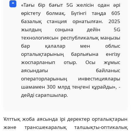
«Тағы бір бағыт 5G желісін одан әрі
өрістету болмақ. Бүгінгі таңда 605
базалық станция орнатылған. 2025
жылдың соңына дейін 5G
технологиясын республикалық маңызы
бар қалалар мен облыс
орталықтарының барлығына енгізу
жоспарланып отыр. Осы жұмыс
аясындағы байланыс
операторларының инвестициялары
шамамен 300 млрд теңгені құрайды», -
дейді сарапшылар.
Ұлттық жоба аясында ірі деректер орталықтарын
және трансшекаралық талшықты-оптикалық