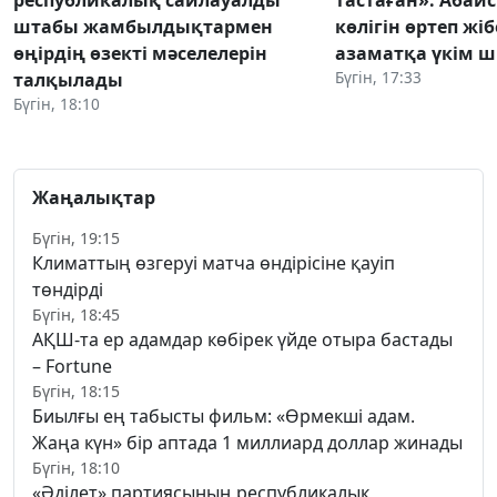
штабы жамбылдықтармен
көлігін өртеп жі
өңірдің өзекті мәселелерін
азаматқа үкім 
Бүгін, 17:33
талқылады
Бүгін, 18:10
Жаңалықтар
Бүгін, 19:15
Климаттың өзгеруі матча өндірісіне қауіп
төндірді
Бүгін, 18:45
АҚШ-та ер адамдар көбірек үйде отыра бастады
– Fortune
Бүгін, 18:15
Биылғы ең табысты фильм: «Өрмекші адам.
Жаңа күн» бір аптада 1 миллиард доллар жинады
Бүгін, 18:10
«Әділет» партиясының республикалық