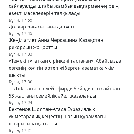
сайлауалды штабы жамбылдықтармен өңірдің
өзекті мәселелерін талқылады
Бүгін, 17:55
Доллар бағасы тағы да түсті
Бүгін, 17:45
Жеңіл атлет Анна Черкашина Қазақстан
рекордын жаңартты
Бүгін, 17:33
«Темекі тұтатқан сіріңкені тастаған»: Абайсызда
өзгенің көлігін өртеп жіберген азаматқа үкім
шықты
Бүгін, 17:30
TikTok-тағы тікелей эфирде бейәдеп сөз айтқан
53 жастағы семейлік әйел жазаланды
Бүгін, 17:24
Бектенов Шолпан-Атада Еуразиялық
үкіметаралық кеңестің шағын құрамдағы
отырысына қатысты
Бүгін, 17:21