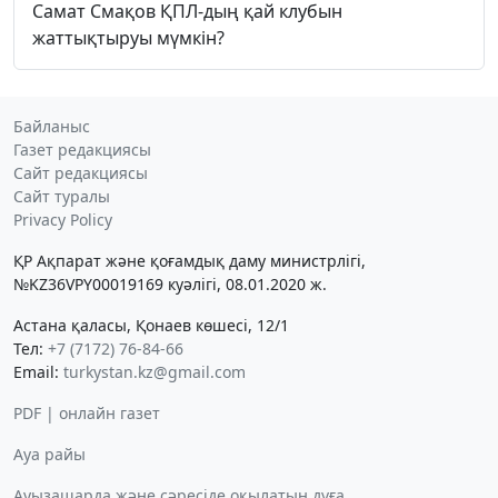
Самат Смақов ҚПЛ-дың қай клубын
жаттықтыруы мүмкін?
Байланыс
Газет редакциясы
Сайт редакциясы
Сайт туралы
Privacy Policy
ҚР Ақпарат және қоғамдық даму министрлігі,
№KZ36VPY00019169 куәлігі, 08.01.2020 ж.
Астана қаласы, Қонаев көшесі, 12/1
Тел:
+7 (7172) 76-84-66
Email:
turkystan.kz@gmail.com
PDF | онлайн газет
Ауа райы
Ауызашарда және сәресіде оқылатын дұға