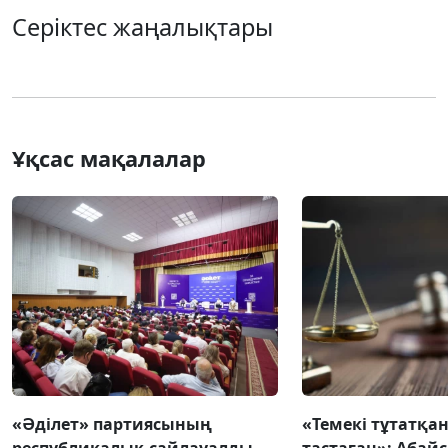
Серіктес жаңалықтары
Ұқсас мақалалар
«Әділет» партиясының
«Темекі тұтатқан
республикалық сайлауалды
тастаған»: Абай