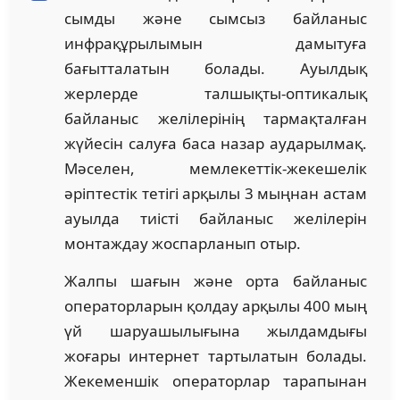
сымды және сымсыз байланыс
инфрақұрылымын дамытуға
бағытталатын болады. Ауылдық
жерлерде талшықты-оптикалық
байланыс желілерінің тармақталған
жүйесін салуға баса назар аударылмақ.
Мәселен, мемлекеттік-жекешелік
әріптестік тетігі арқылы 3 мыңнан астам
ауылда тиісті байланыс желілерін
монтаждау жоспарланып отыр.
Жалпы шағын және орта байланыс
операторларын қолдау арқылы 400 мың
үй шаруашылығына жылдамдығы
жоғары интернет тартылатын болады.
Жекеменшік операторлар тарапынан