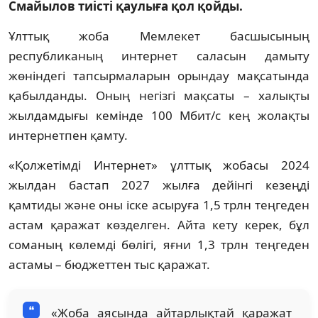
Смайылов тиісті қаулыға қол қойды.
Ұлттық жоба Мемлекет басшысының
республиканың интернет саласын дамыту
жөніндегі тапсырмаларын орындау мақсатында
қабылданды. Оның негізгі мақсаты – халықты
жылдамдығы кемінде 100 Мбит/с кең жолақты
интернетпен қамту.
«Қолжетімді Интернет» ұлттық жобасы 2024
жылдан бастап 2027 жылға дейінгі кезеңді
қамтиды және оны іске асыруға 1,5 трлн теңгеден
астам қаражат көзделген. Айта кету керек, бұл
соманың көлемді бөлігі, яғни 1,3 трлн теңгеден
астамы – бюджеттен тыс қаражат.
«Жоба аясында айтарлықтай қаражат