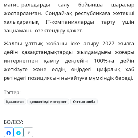
магистральдарды салу бойынша шаралар
жоспарланған. Сондай-ақ республикаға жетекші
халықаралық IT-компанияларды тарту үшін
заңнаманы өзектендіру қажет.
Жалпы ұлттық жобаны іске асыру 2027 жылға
дейін қазақстандықтарды жылдамдығы жоғары
интернетпен қамту деңгейін 100%-ға дейін
жеткізуге және елдің өңірдегі цифрлық хаб
ретіндегі позициясын нығайтуға мүмкіндік береді.
Тэгтер:
Қазақстан
қолжетімді интернет
Ұлттық жоба
БӨЛІСУ: