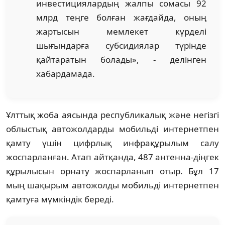
инвестициялардың жалпы сомасы 92
млрд теңге болған жағдайда, оның
жартысын мемлекет күрделі
шығындарға субсидиялар түрінде
қайтаратын болады», - делінген
хабардамада.
Ұлттық жоба аясында республикалық және негізгі
облыстық автожолдарды мобильді интернетпен
қамту үшін цифрлық инфрақұрылым салу
жоспарланған. Атап айтқанда, 487 антенна-діңгек
құрылысын орнату жоспарланып отыр. Бұл 17
мың шақырым автожолды мобильді интернетпен
қамтуға мүмкіндік береді.