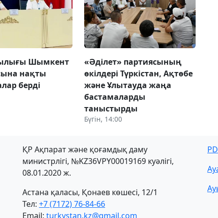
шылығы Шымкент
«Әділет» партиясының
сына нақты
өкілдері Түркістан, Ақтөбе
лар берді
және Ұлытауда жаңа
бастамаларды
таныстырды
Бүгін, 14:00
ҚР Ақпарат және қоғамдық даму
PD
министрлігі, №KZ36VPY00019169 куәлігі,
Ау
08.01.2020 ж.
Ау
Астана қаласы, Қонаев көшесі, 12/1
Тел:
+7 (7172) 76-84-66
Email:
turkystan.kz@gmail.com