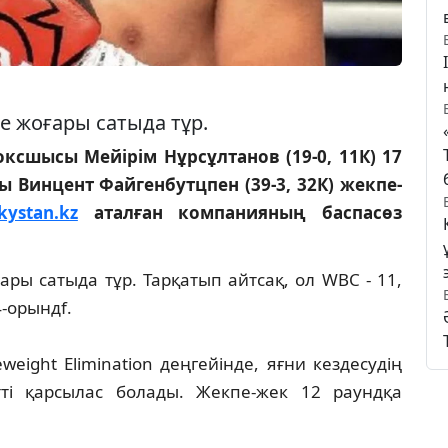
е жоғары сатыда тұр.
ксшысы Мейірім Нұрсұлтанов (19-0, 11К) 17
 Винцент Файгенбутцпен (39-3, 32К) жекпе-
kystan.kz
аталған компанияның баспасөз
ары сатыда тұр. Тарқатып айтсақ, ол WBC - 11,
4-орындf.
eight Elimination деңгейінде, яғни кездесудің
і қарсылас болады. Жекпе-жек 12 раундқа