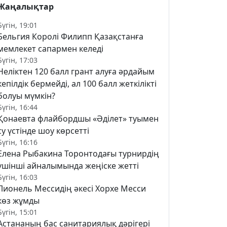
Жаңалықтар
Бүгін, 19:01
Бельгия Королі Филипп Қазақстанға
мемлекет сапармен келеді
Бүгін, 17:03
Неліктен 120 балл грант алуға әрдайым
кепілдік бермейді, ал 100 балл жеткілікті
болуы мүмкін?
Бүгін, 16:44
Қонаевта флайбордшы «Әділет» туымен
су үстінде шоу көрсетті
Бүгін, 16:16
Елена Рыбакина Торонтодағы турнирдің
үшінші айналымында жеңіске жетті
Бүгін, 16:03
Лионель Мессидің әкесі Хорхе Месси
көз жұмды
Бүгін, 15:01
Астананың бас санитариялық дәрігері