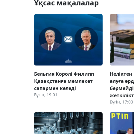
Ұқсас мақалалар
Бельгия Королі Филипп
Неліктен 
Қазақстанға мемлекет
алуға әр
сапармен келеді
бермейді,
Бүгін, 19:01
жеткілік
Бүгін, 17:03