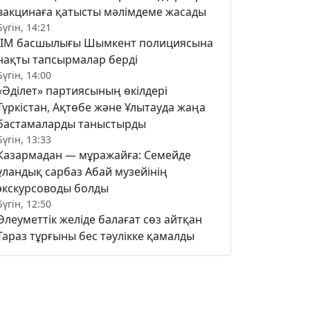
вакцинаға қатысты мәлімдеме жасады
Бүгін, 14:21
ІІМ басшылығы Шымкент полициясына
нақты тапсырмалар берді
Бүгін, 14:00
«Әділет» партиясының өкілдері
Түркістан, Ақтөбе және Ұлытауда жаңа
бастамаларды таныстырды
Бүгін, 13:33
Казармадан — мұражайға: Семейде
ұландық сарбаз Абай музейінің
экскурсоводы болды
Бүгін, 12:50
Әлеуметтік желіде балағат сөз айтқан
Тараз тұрғыны бес тәулікке қамалды