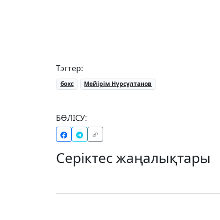
Тэгтер:
бокс
Мейірім Нұрсұлтанов
БӨЛІСУ:
Серіктес жаңалықтары