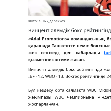
Фото: ашық дереккөз
Винцент әлемдік бокс рейтингінд
«Adal Promotions» командасының бо
қарашада Ташкентте неміс боксшысы
жек өткізеді, деп хабарлады
tur
қызметіне сілтеме жасап.
Винцент әлемдік бокс рейтингінде жоғ
IBF - 12, WBO - 13, Boxrec рейтингінде 2
Бұл кездесу орта салмақта WBC Middlew
жеңімпазы WBC чемпионына міндетт
жоспарланған.