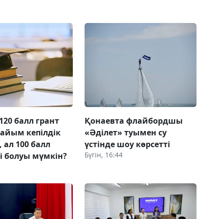
120 балл грант
Қонаевта флайбордшы
дайым кепілдік
«Әділет» туымен су
 ал 100 балл
үстінде шоу көрсетті
Бүгін, 16:44
ті болуы мүмкін?