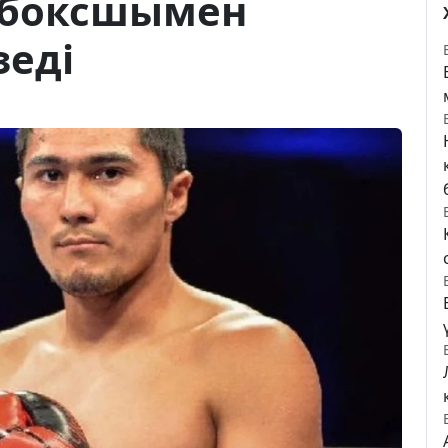
р боксшымен
зеді