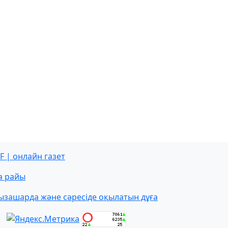
F | онлайн газет
а райы
ызашарда және сәресіде оқылатын дұға