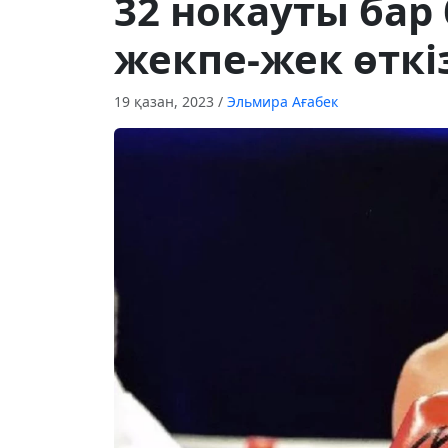
32 нокауты ба
жекпе-жек өткі
19 қазан, 2023
/
Эльмира Ағабек