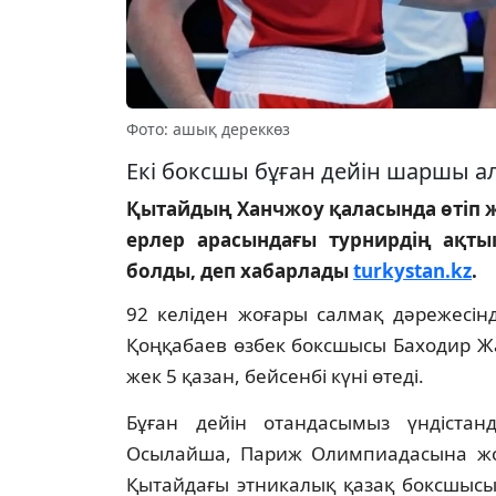
Фото: ашық дереккөз
Екі боксшы бұған дейін шаршы ал
Қытайдың Ханчжоу қаласында өтіп ж
ерлер арасындағы турнирдің ақтық
болды, деп хабарлады
turkystan.kz
.
92 келіден жоғары салмақ дәрежесін
Қоңқабаев өзбек боксшысы Баходир Ж
жек 5 қазан, бейсенбі күні өтеді.
Бұған дейін отандасымыз үндістан
Осылайша, Париж Олимпиадасына жол
Қытайдағы этникалық қазақ боксшысы 