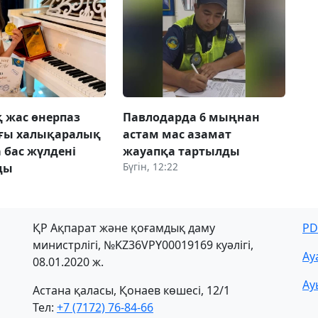
 жас өнерпаз
Павлодарда 6 мыңнан
ағы халықаралық
астам мас азамат
 бас жүлдені
жауапқа тартылды
Бүгін, 12:22
ды
ҚР Ақпарат және қоғамдық даму
PD
министрлігі, №KZ36VPY00019169 куәлігі,
Ау
08.01.2020 ж.
Ау
Астана қаласы, Қонаев көшесі, 12/1
Тел:
+7 (7172) 76-84-66