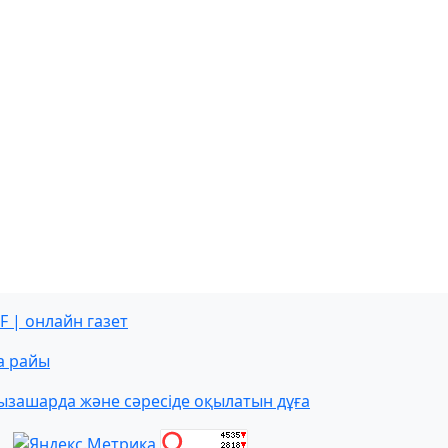
F | онлайн газет
а райы
ызашарда және сәресіде оқылатын дұға