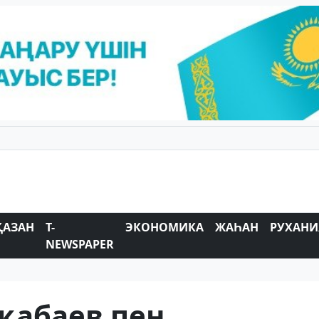
ҚАЗАН
T-
ЭКОНОМИКА
ЖАҺАН
РУХАНИ
NEWSPAPER
абаев пен