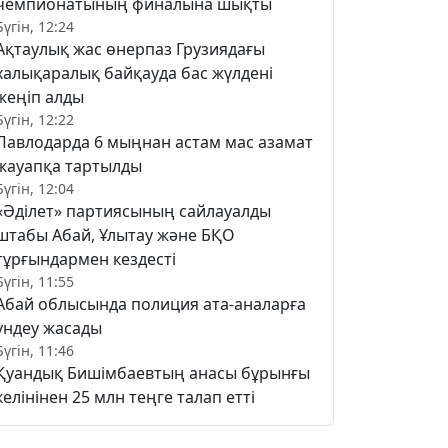
чемпионатының финалына шықты
Бүгін, 12:24
Ақтаулық жас өнерпаз Грузиядағы
халықаралық байқауда бас жүлдені
жеңіп алды
Бүгін, 12:22
Павлодарда 6 мыңнан астам мас азамат
жауапқа тартылды
Бүгін, 12:04
«Әділет» партиясының сайлауалды
штабы Абай, Ұлытау және БҚО
тұрғындармен кездесті
Бүгін, 11:55
Абай облысында полиция ата-аналарға
үндеу жасады
Бүгін, 11:46
Қуандық Бишімбаевтың анасы бұрынғы
келінінен 25 млн теңге талап етті