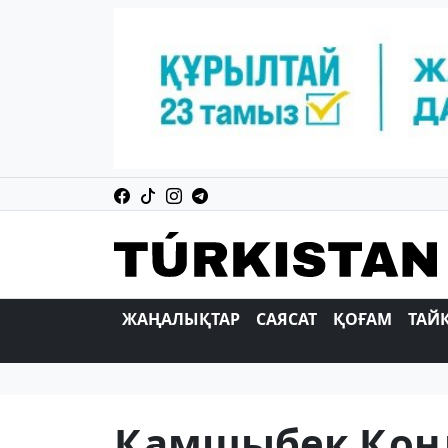
ЖАҢАЛЫҚТАР
САЯСАТ
ҚОҒАМ
ТАЙ
Қамшыбек Қоңқ