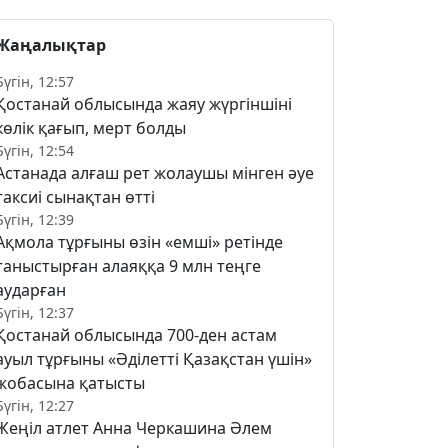
Жаңалықтар
Бүгін, 12:57
Қостанай облысында жаяу жүргіншіні
көлік қағып, мерт болды
Бүгін, 12:54
Астанада алғаш рет жолаушы мінген әуе
таксиі сынақтан өтті
Бүгін, 12:39
Ақмола тұрғыны өзін «емші» ретінде
таныстырған алаяққа 9 млн теңге
аударған
Бүгін, 12:37
Қостанай облысында 700-ден астам
ауыл тұрғыны «Әділетті Қазақстан үшін»
жобасына қатысты
Бүгін, 12:27
Жеңіл атлет Анна Черкашина Әлем