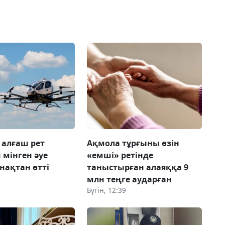
 алғаш рет
Ақмола тұрғыны өзін
мінген әуе
«емші» ретінде
нақтан өтті
таныстырған алаяққа 9
млн теңге аударған
Бүгін, 12:39