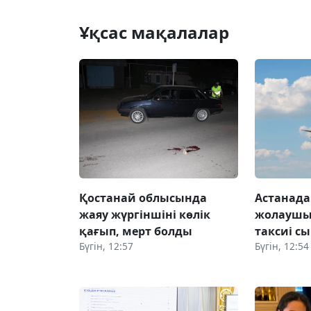
Ұқсас мақалалар
Қостанай облысында
Астанада
жаяу жүргіншіні көлік
жолаушы 
қағып, мерт болды
таксиі сы
Бүгін, 12:57
Бүгін, 12:54