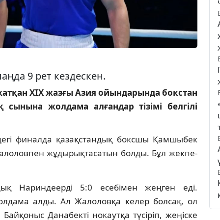
аңда 9 рет кездескен.
атқан ХІХ жазғы Азия ойындарында бокстан
 сынына жолдама алғандар тізімі белгілі
дегі финалда қазақстандық боксшы Қамшыбек
алоловпен жұдырықтасатын болды. Бұл жекпе-
дық Нариндеерді 5:0 есебімен жеңген еді.
дама алды. Ал Жалоловқа келер болсақ, ол
Байқоныс Данабекті нокаутқа түсіріп, жеңіске