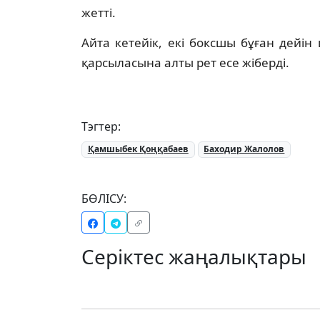
жетті.
Айта кетейік, екі боксшы бұған дейі
қарсыласына алты рет есе жіберді.
Тэгтер:
Қамшыбек Қоңқабаев
Баходир Жалолов
БӨЛІСУ:
Серіктес жаңалықтары