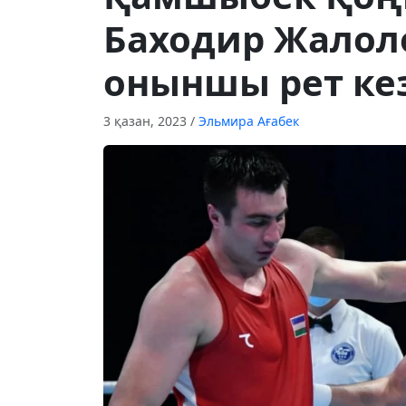
Баходир Жалол
оныншы рет ке
3 қазан, 2023
/
Эльмира Ағабек