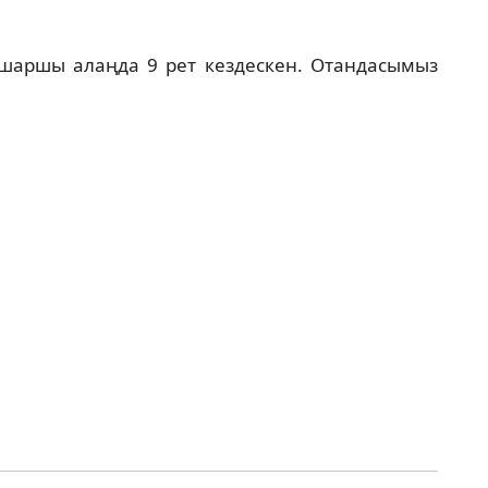
н шаршы алаңда 9 рет кездескен. Отандасымыз