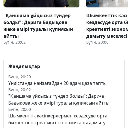
"Қаншама ұйқысыз түндер
Шымкенттік кәс
болды": Дариға Бадықова
кездесуде орта б
жеке өмірі туралы құпиясын
креативті экон
айтты
дамыту мәселес
Бүгін, 20:02
Бүгін, 20:00
Жаңалықтар
Бүгін, 20:29
Үндістанда найзағайдан 20 адам қаза тапты
Бүгін, 20:02
"Қаншама ұйқысыз түндер болды": Дариға
Бадықова жеке өмірі туралы құпиясын айтты
Бүгін, 20:00
Шымкенттік кәсіпкерлермен кездесуде орта
бизнес пен креативті экономиканы дамыту