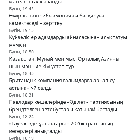
мәселесі талқыланды
Бүгін, 19:45
Өмірлік тәжірибе эмоцияны басқаруға
көмектеседі – зерттеу
Бүгін, 19:15
Күйзеліс ер адамдарды айналасынан алыстатуы
мүмкін
Бүгін, 18:50
Қазақстан: Мұнай мен мыс. Орталық Азияны
шын мәнінде кім ұстап тұр
Бүгін, 18:45
Британдық компания ғалымдарға арнап су
астынан үй салды
Бүгін, 18:31
Павлодар көшелерінде «Әділет» партиясының
брендтелген автобустары қатынай бастады
Бүгін, 18:24
«Тәуелсіздік ұрпақтары – 2026» грантының
иегерлері анықталды
Бүгін, 18:19