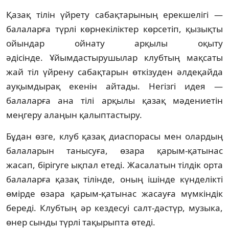
Қазақ тілін үйрету сабақтарының ерекшелігі —
балаларға түрлі көрнекіліктер көрсетіп, қызықты
ойындар ойнату арқылы оқыту
әдісінде. Ұйымдастырушылар клубтың мақсаты
жай тіл үйрену сабақтарын өткізуден әлдеқайда
ауқымдырақ екенін айтады. Негізгі идея —
балаларға ана тілі арқылы қазақ мәдениетін
меңгеру алаңын қалыптастыру.
Бұдан өзге, клуб қазақ диаспорасы мен олардың
балаларын танысуға, өзара қарым-қатынас
жасап, бірігуге ықпал етеді. Жасалатын тілдік орта
балаларға қазақ тілінде, оның ішінде күнделікті
өмірде өзара қарым-қатынас жасауға мүмкіндік
береді. Клубтың әр кездесуі салт-дәстүр, музыка,
өнер сынды түрлі тақырыпта өтеді.