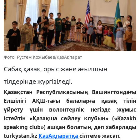
Фото: Рустем Кожыбаев/ҚазАқпарат
Сабақ қазақ, орыс және ағылшын
тілдерінде жүргізіледі.
Қазақстан Республикасының Вашингтондағы
Елшілігі АҚШ-тағы балаларға қазақ тілін
үйрету үшін волонтерлік негізде жұмыс
істейтін «Қазақша сөйлеу клубын» («Kazakh
speaking club») ашқан болатын, деп хабарлады
turkystan.kz
ҚазАқпаратқа
сілтеме жасап.