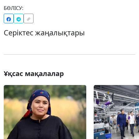
БӨЛІСУ:
Серіктес жаңалықтары
Ұқсас мақалалар