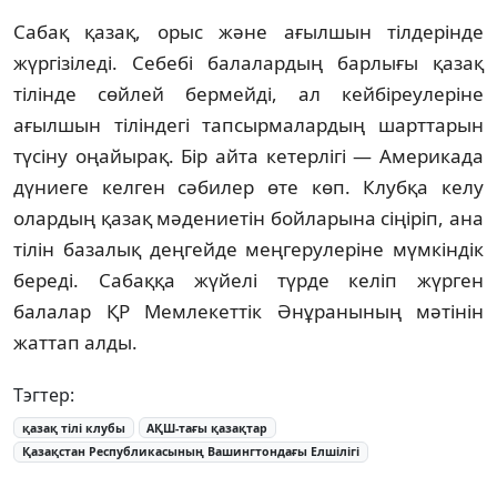
Сабақ қазақ, орыс және ағылшын тілдерінде
жүргізіледі. Себебі балалардың барлығы қазақ
тілінде сөйлей бермейді, ал кейбіреулеріне
ағылшын тіліндегі тапсырмалардың шарттарын
түсіну оңайырақ. Бір айта кетерлігі — Америкада
дүниеге келген сәбилер өте көп. Клубқа келу
олардың қазақ мәдениетін бойларына сіңіріп, ана
тілін базалық деңгейде меңгерулеріне мүмкіндік
береді. Сабаққа жүйелі түрде келіп жүрген
балалар ҚР Мемлекеттік Әнұранының мәтінін
жаттап алды.
Тэгтер:
қазақ тілі клубы
АҚШ-тағы қазақтар
Қазақстан Республикасының Вашингтондағы Елшілігі