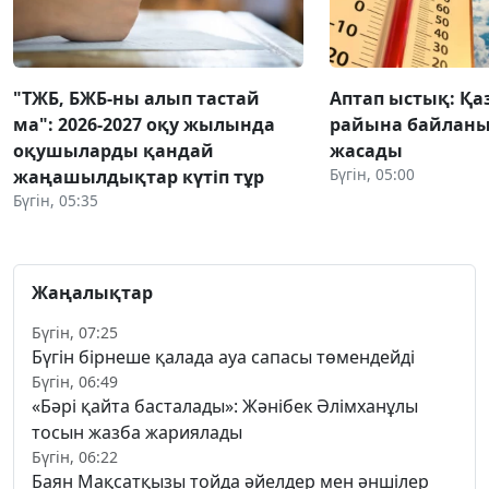
"ТЖБ, БЖБ-ны алып тастай
Аптап ыстық: Қа
ма": 2026-2027 оқу жылында
райына байланы
оқушыларды қандай
жасады
Бүгін, 05:00
жаңашылдықтар күтіп тұр
Бүгін, 05:35
Жаңалықтар
Бүгін, 07:25
Бүгін бірнеше қалада ауа сапасы төмендейді
Бүгін, 06:49
«Бәрі қайта басталады»: Жәнібек Әлімханұлы
тосын жазба жариялады
Бүгін, 06:22
Баян Мақсатқызы тойда әйелдер мен әншілер