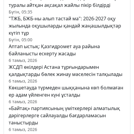
туралы айтқан ақсақал жайлы пікір білдірді
Бүгін, 05:35
"ТЖБ, БЖБ-ны алып тастай ма": 2026-2027 оқу
жылында оқушыларды қандай жаңашылдықтар
күтіп тұр
Бүгін, 05:00
Аптап ыстық: Қазгидромет ауа райына
байланысты ескерту жасады
6 тамыз, 2026
ЖСДП өкілдері Астана тұрғындарымен
қалдықтарды бөлек жинау мәселесін талқылады
6 тамыз, 2026
Көкшетауда түрмеден шыққанына көп болмаған
ер адам үйленген күні ұсталды
6 тамыз, 2026
«Байтақ» партиясының үміткерлері алматылық
дәрігерлерге сайлауалды бағдарламасын
таныстырды
6 тамыз, 2026