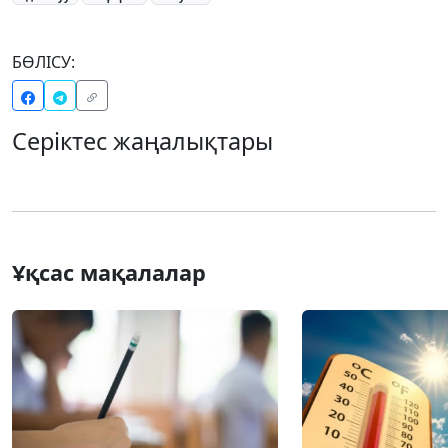
БӨЛІСУ:
Серіктес жаңалықтары
Ұқсас мақалалар