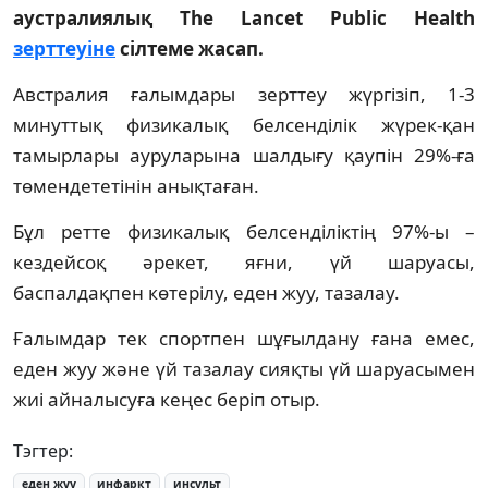
аустралиялық The Lancet Public Health
зерттеуіне
сілтеме жасап.
Австралия ғалымдары зерттеу жүргізіп, 1-3
минуттық физикалық белсенділік жүрек-қан
тамырлары ауруларына шалдығу қаупін 29%-ға
төмендететінін анықтаған.
Бұл ретте физикалық белсенділіктің 97%-ы –
кездейсоқ әрекет, яғни, үй шаруасы,
баспалдақпен көтерілу, еден жуу, тазалау.
Ғалымдар тек спортпен шұғылдану ғана емес,
еден жуу және үй тазалау сияқты үй шаруасымен
жиі айналысуға кеңес беріп отыр.
Тэгтер:
еден жуу
инфаркт
инсульт