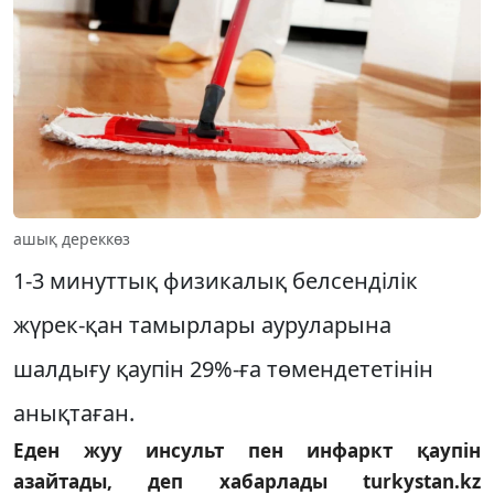
ашық дереккөз
1-3 минуттық физикалық белсенділік
жүрек-қан тамырлары ауруларына
шалдығу қаупін 29%-ға төмендететінін
анықтаған.
Еден жуу инсульт пен инфаркт қаупін
азайтады, деп хабарлады turkystan.kz