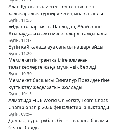
Алан Құрманғалиев үстел теннисінен
халықаралық турнирде жеңімпаз атанды
Бүгін, 11:55
«Әділет» партиясы Павлодар, Абай және
Атыраудағы өзекті мәселелерді талқылады
Бүгін, 11:47
Бүгін қай қалада ауа сапасы нашарлайды
Бүгін, 11:20
Мемлекеттік грантқа іліге алмаған
талапкерлерге жаңа мүмкіндік берілді
Бүгін, 10:50
Мемлекет басшысы Сингапур Президентіне
құттықтау жеделхатын жолдады
Бүгін, 10:15
Алматыда FIDE World University Team Chess
Championship 2026 финалистері анықталды
Бүгін, 09:54
Доллар, еуро, рубль: бүгінгі валюта бағамы
белгілі болды