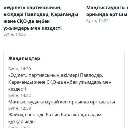
«Әділет» партиясының
Маңғыстаудағы 
өкілдері Павлодар, Қарағанды
орнында өрт ш
Бүгін, 14:22
және СҚО-да еңбек
ұжымдарымен кездесті
Бүгін, 14:30
Жаңалықтар
Бүгін, 14:30
«Әділет» партиясының өкілдері Павлодар,
Қарағанды және СҚО-да еңбек ұжымдарымен
кездесті
Бүгін, 14:22
Маңғыстаудағы мұнай кен орнында өрт шықты
Бүгін, 12:58
Жайық өзенінде батып бара жатқан адам
құтқарылды
Бүгін, 12:21