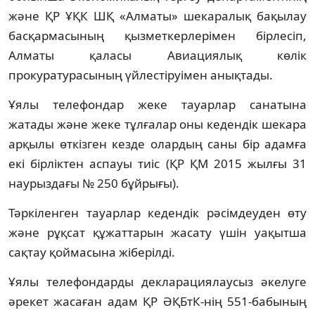
және ҚР ҰҚК ШҚ «Алматы» шекаралық бақылау
басқармасының қызметкерлерімен бірлесіп,
Алматы қаласы Авиациялық көлік
прокуратурасының үйлестіруімен анықтады.
Ұялы телефондар жеке тауарлар санатына
жатады және жеке тұлғалар оны кедендік шекара
арқылы өткізген кезде олардың саны бір адамға
екі бірліктен аспауы тиіс (ҚР ҚМ 2015 жылғы 31
наурыздағы № 250 бұйрығы).
Тәркіленген тауарлар кедендік рәсімдеуден өту
және рұқсат құжаттарын жасату үшін уақытша
сақтау қоймасына жіберілді.
Ұялы телефондарды декларациялаусыз әкелуге
әрекет жасаған адам ҚР ӘҚБтК-нің 551-бабының