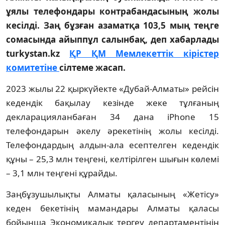
ұялы телефондары контрабандасының жолы
кесілді. Заң бұзған азаматқа 103,5 мың теңге
сомасында айыппұл салынбақ, деп хабарлады
turkystan.kz
ҚР ҚМ Мемлекеттік кірістер
комитетіне
сілтеме жасап.
2023 жылы 22 қыркүйекте «Дубай-Алматы» рейсін
кедендік бақылау кезінде жеке тұлғаның
декларацияланбаған 34 дана iPhone 15
телефондарын әкелу әрекетінің жолы кесілді.
Телефондардың алдын-ала есептелген кедендік
құны – 25,3 млн теңгені, келтірілген шығын көлемі
– 3,1 млн теңгені құрайды.
Заңбұзушылықты Алматы қаласының «Жетісу»
кеден бекетінің мамандары Алматы қаласы
бойынша Экономикалық тергеу департаментінің