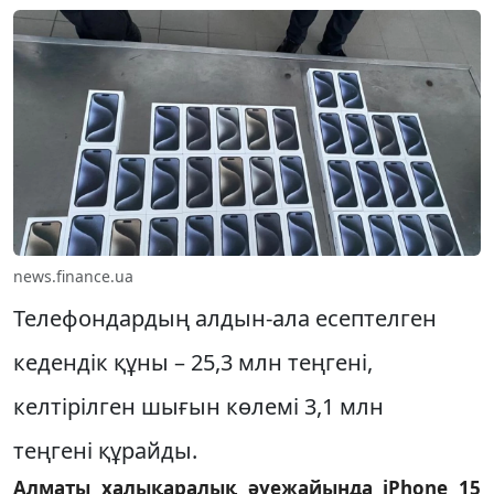
news.finance.ua
Телефондардың алдын-ала есептелген
кедендік құны – 25,3 млн теңгені,
келтірілген шығын көлемі 3,1 млн
теңгені құрайды.
Алматы халықаралық әуежайында iPhone 15