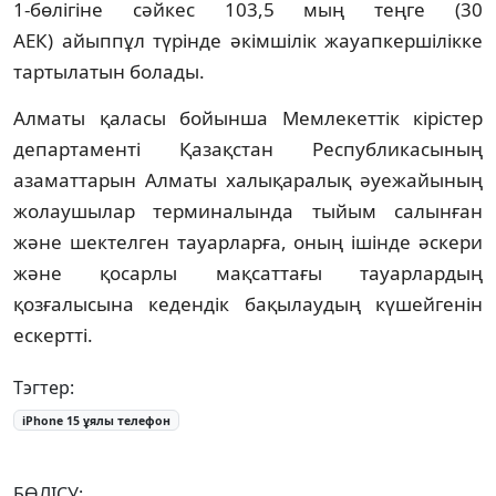
1-бөлігіне сәйкес 103,5 мың теңге (30
АЕК) айыппұл түрінде әкімшілік жауапкершілікке
тартылатын болады.
Алматы қаласы бойынша Мемлекеттік кірістер
департаменті Қазақстан Республикасының
азаматтарын Алматы халықаралық әуежайының
жолаушылар терминалында тыйым салынған
және шектелген тауарларға, оның ішінде әскери
және қосарлы мақсаттағы тауарлардың
қозғалысына кедендік бақылаудың күшейгенін
ескертті.
Тэгтер:
iPhone 15 ұялы телефон
БӨЛІСУ: