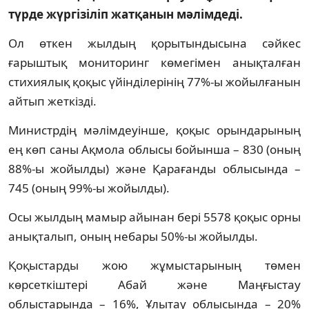
түрде жүргізіліп жатқанын мәлімдеді.
Ол өткен жылдың қорытындысына сәйкес
ғарыштық мониторинг көмегімен анықталған
стихиялық қоқыс үйінділерінің 77%-ы жойылғанын
айтып жеткізді.
Министрдің мәлімдеуінше, қоқыс орындарының
ең көп саны Ақмола облысы бойынша – 830 (оның
88%-ы жойылды) және Қарағанды облысында –
745 (оның 99%-ы жойылды).
Осы жылдың мамыр айынан бері 5578 қоқыс орны
анықталып, оның небары 50%-ы жойылды.
Қоқыстарды жою жұмыстарының төмен
көрсеткіштері Абай және Маңғыстау
облыстарында – 16%, Ұлытау облысында – 20%