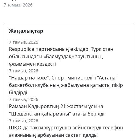
7 тамыз, 2026
Жаңалықтар
7 тамыз, 2026
Respublica партиясының өкілдері Түркістан
облысындағы «Балмұздақ» зауытының
ұжымымен кездесті
7 тамыз, 2026
"Нашар нәтиже": Спорт министрлігі "Астана"
баскетбол клубының жабылуына қатысты пікір
білдірді
7 тамыз, 2026
Рамзан Қадыровтың 21 жастағы ұлына
"Шешенстан қаһарманы" атағы берілді
7 тамыз, 2026
ШҚО-да такси жүргізушісі зейнеткерді телефон
алаяғының арбауынан сақтап қалды