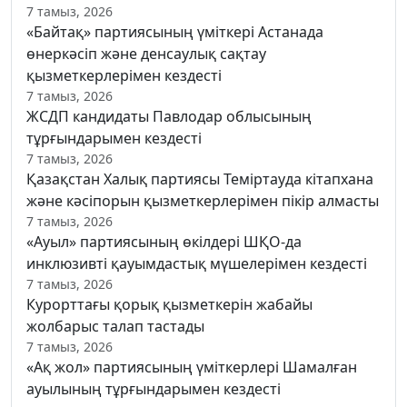
7 тамыз, 2026
«Байтақ» партиясының үміткері Астанада
өнеркәсіп және денсаулық сақтау
қызметкерлерімен кездесті
7 тамыз, 2026
ЖСДП кандидаты Павлодар облысының
тұрғындарымен кездесті
7 тамыз, 2026
Қазақстан Халық партиясы Теміртауда кітапхана
және кәсіпорын қызметкерлерімен пікір алмасты
7 тамыз, 2026
«Ауыл» партиясының өкілдері ШҚО-да
инклюзивті қауымдастық мүшелерімен кездесті
7 тамыз, 2026
Курорттағы қорық қызметкерін жабайы
жолбарыс талап тастады
7 тамыз, 2026
«Ақ жол» партиясының үміткерлері Шамалған
ауылының тұрғындарымен кездесті