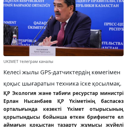
UKIMET телеграм каналы
Келесі жылы GPS-датчиктердің көмегімен
қоқыс шығаратын техника іске қосылмақ.
ҚР Экология және табиғи ресурстар министрі
Ерлан Нысанбаев ҚР Үкіметінің баспасөз
орталығында кезекті Үкімет отырысының
қорытындысы бойынша өткен брифингте ел
аймағын қоқыстан тазарту жұмысы жүйелі