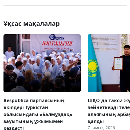
Ұқсас мақалалар
Respublica партиясының
ШҚО-да такси жү
өкілдері Түркістан
зейнеткерді тел
облысындағы «Балмұздақ»
алаяғының арба
зауытының ұжымымен
қалды
7 тамыз, 2026
кездесті