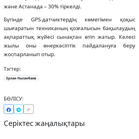
және Астанада – 30% тіркелді.
Бүгінде GPS-датчиктердің көмегімен қоқыс
шығаратын техниканың қозғалысын бақылаудың
ақпараттық жүйесі сынақтан өтіп жатыр. Келесі
жылы оны өнеркәсіптік пайдалануға беру
жоспарланып отыр.
Тэгтер:
Ерлан Нысанбаев
БӨЛІСУ:
Серіктес жаңалықтары