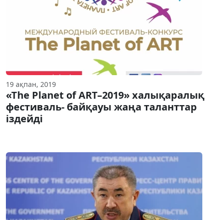
19 ақпан, 2019
«The Planet of ART–2019» халықаралық
фестиваль- байқауы жаңа таланттар
іздейді