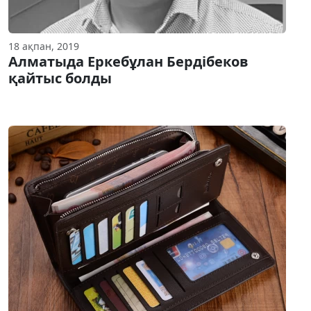
18 ақпан, 2019
Алматыда Еркебұлан Бердібеков
қайтыс болды