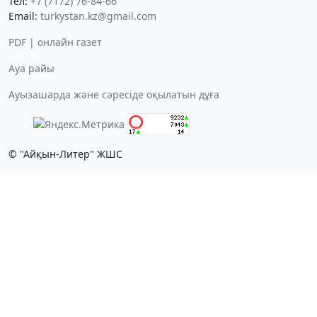
Тел:
+7 (7172) 76-84-66
Email:
turkystan.kz@gmail.com
PDF | онлайн газет
Ауа райы
Ауызашарда және сәресіде оқылатын дұға
© "Айқын-Литер" ЖШС