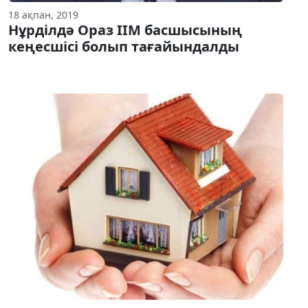
18 ақпан, 2019
Нұрділдә Ораз ІІМ басшысының
кеңесшісі болып тағайындалды