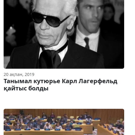
20 ақпан, 2019
Танымал кутюрье Карл Лагерфельд
қайтыс болды