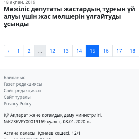
18 ақпан, 2019
Мәжіліс депутаты жастардың тұрғын үй
алуы үшін жас мөлшерін ұлғайтуды
ұсынды
‹
1
2
...
12
13
14
15
16
17
18
Байланыс
Газет редакциясы
Сайт редакциясы
Сайт туралы
Privacy Policy
ҚР Ақпарат және қоғамдық даму министрлігі,
№KZ36VPY00019169 куәлігі, 08.01.2020 ж.
Астана қаласы, Қонаев көшесі, 12/1