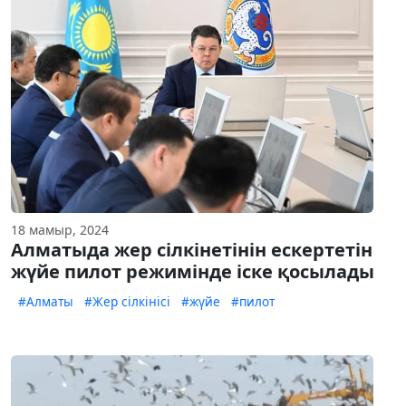
18 мамыр, 2024
Алматыда жер сілкінетінін ескертетін
жүйе пилот режимінде іске қосылады
#Алматы
#Жер сілкінісі
#жүйе
#пилот