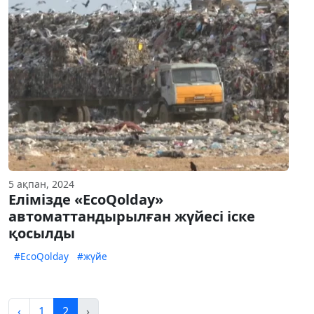
5 ақпан, 2024
Елімізде «EcoQolday»
автоматтандырылған жүйесі іске
қосылды
#EcoQolday
#жүйе
‹
1
2
›