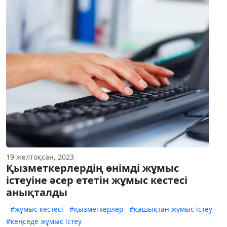
19 желтоқсан, 2023
Қызметкерлердің өнімді жұмыс
істеуіне әсер ететін жұмыс кестесі
анықталды
#жұмыс кестесі
#қызметкерлер
#қашықтан жұмыс істеу
#кеңседе жұмыс істеу