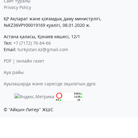
Сайт туралы
Privacy Policy
ҚР Ақпарат және қоғамдық даму министрлігі,
№KZ36VPY00019169 куәлігі, 08.01.2020 ж.
Астана қаласы, Қонаев көшесі, 12/1
Тел:
+7 (7172) 76-84-66
Email:
turkystan.kz@gmail.com
PDF | онлайн газет
Ауа райы
Ауызашарда және сәресіде оқылатын дұға
© "Айқын-Литер" ЖШС