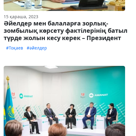
15 қараша, 2023
Әйелдер мен балаларға зорлық-
зомбылық көрсету фактілерінің батыл
түрде жолын кесу керек – Президент
#Тоқаев
#әйелдер