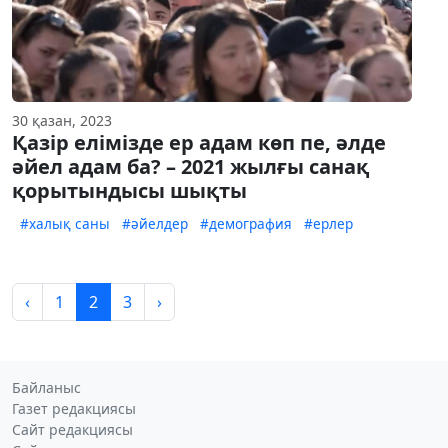
30 қазан, 2023
Қазір елімізде ер адам көп пе, әлде
әйел адам ба? – 2021 жылғы санақ
қорытындысы шықты
#халық саны
#әйелдер
#демография
#ерлер
‹
1
2
3
›
Байланыс
Газет редакциясы
Сайт редакциясы