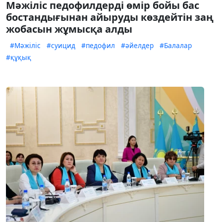
Мәжіліс педофилдерді өмір бойы бас
бостандығынан айыруды көздейтін заң
жобасын жұмысқа алды
#Мәжіліс
#суицид
#педофил
#әйелдер
#Балалар
#құқық