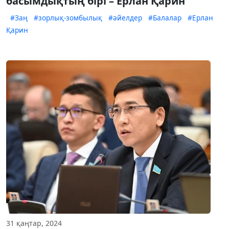
басымдықтың бірі – Ерлан Қарин
#Заң
#зорлық-зомбылық
#әйелдер
#Балалар
#Ерлан
Қарин
31 қаңтар, 2024