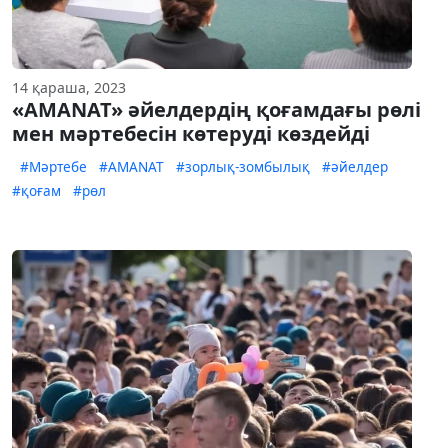
14 қараша, 2023
«AMANAT» әйелдердің қоғамдағы рөлі
мен мәртебесін көтеруді көздейді
#Мәртебе
#AMANAT
#зорлық-зомбылық
#әйелдер
#қоғам
#рөл