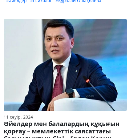
#әйелдер
#психолог
#Құралай Ошақбаева
11 сәуір, 2024
Әйелдер мен балалардың құқығын
қорғау – мемлекеттік саясаттағы