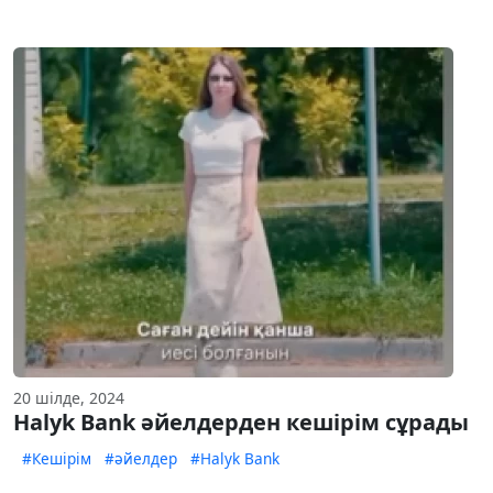
20 шілде, 2024
Halyk Bank әйелдерден кешірім сұрады
#Кешірім
#әйелдер
#Halyk Bank