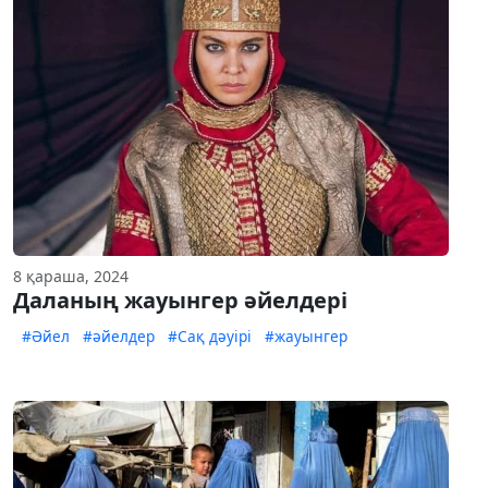
8 қараша, 2024
Даланың жауынгер әйелдері
#Әйел
#әйелдер
#Сақ дәуірі
#жауынгер