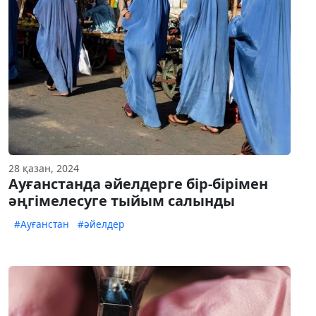
28 қазан, 2024
Ауғанстанда әйелдерге бір-бірімен
әңгімелесуге тыйым салынды
#Ауғанстан
#әйелдер