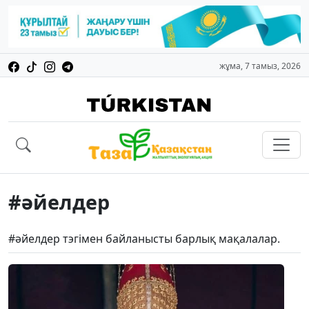
жұма, 7 тамыз, 2026
#әйелдер
#әйелдер тэгімен байланысты барлық мақалалар.