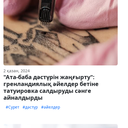
2 қазан, 2024
"Ата-баба дәстүрін жаңғырту":
гренландиялық әйелдер бетіне
татуировка салдыруды сәнге
айналдырды
#Сурет
#дәстүр
#әйелдер