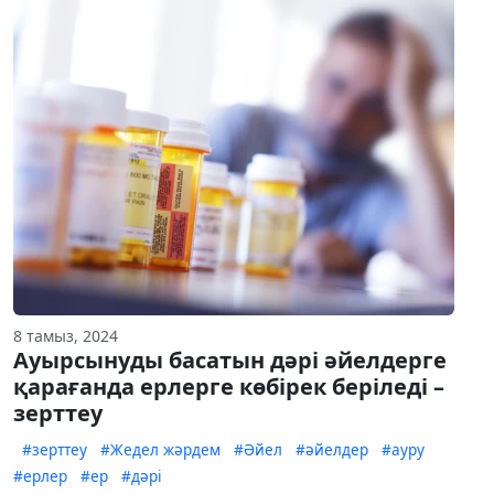
8 тамыз, 2024
Ауырсынуды басатын дәрі әйелдерге
қарағанда ерлерге көбірек беріледі –
зерттеу
#зерттеу
#Жедел жәрдем
#Әйел
#әйелдер
#ауру
#ерлер
#ер
#дәрі