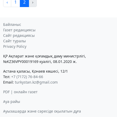
‹
1
2
›
Байланыс
Газет редакциясы
Сайт редакциясы
Сайт туралы
Privacy Policy
ҚР Ақпарат және қоғамдық даму министрлігі,
№KZ36VPY00019169 куәлігі, 08.01.2020 ж.
Астана қаласы, Қонаев көшесі, 12/1
Тел:
+7 (7172) 76-84-66
Email:
turkystan.kz@gmail.com
PDF | онлайн газет
Ауа райы
Ауызашарда және сәресіде оқылатын дұға