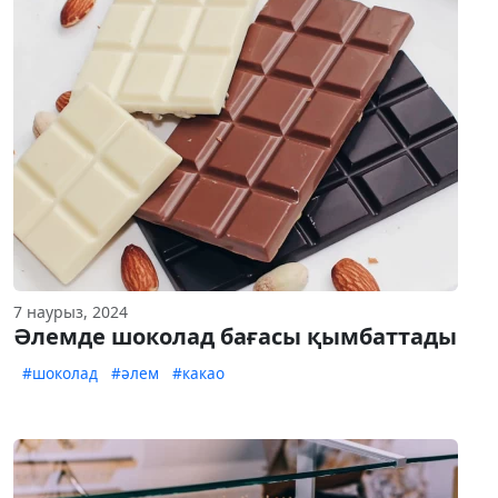
7 наурыз, 2024
Әлемде шоколад бағасы қымбаттады
#шоколад
#әлем
#какао