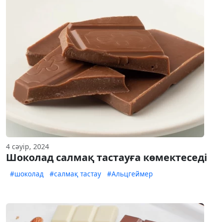
4 сәуір, 2024
Шоколад салмақ тастауға көмектеседі
#шоколад
#салмақ тастау
#Альцгеймер