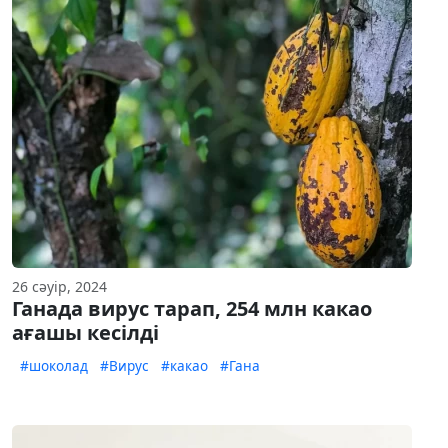
26 сәуір, 2024
Ганада вирус тарап, 254 млн какао
ағашы кесілді
#шоколад
#Вирус
#какао
#Гана