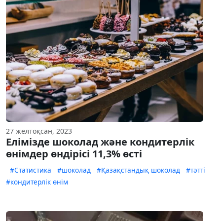
27 желтоқсан, 2023
Елімізде шоколад және кондитерлік
өнімдер өндірісі 11,3% өсті
#Статистика
#шоколад
#Қазақстандық шоколад
#тәтті
#кондитерлік өнім