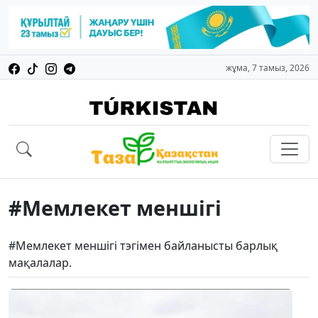
жұма, 7 тамыз, 2026
#Мемлекет меншігі
#Мемлекет меншігі тэгімен байланысты барлық
мақалалар.