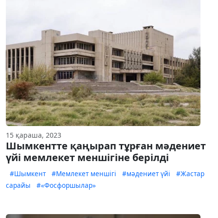
15 қараша, 2023
Шымкентте қаңырап тұрған мәдениет
үйі мемлекет меншігіне берілді
#Шымкент
#Мемлекет меншігі
#мәдениет үйі
#Жастар
сарайы
#«Фосфоршылар»