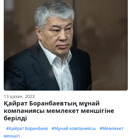
13 қазан, 2023
Қайрат Боранбаевтың мұнай
компаниясы мемлекет меншігіне
берілді
#Қайрат Боранбаев
#Мұнай компаниясы
#Мемлекет
меншігі