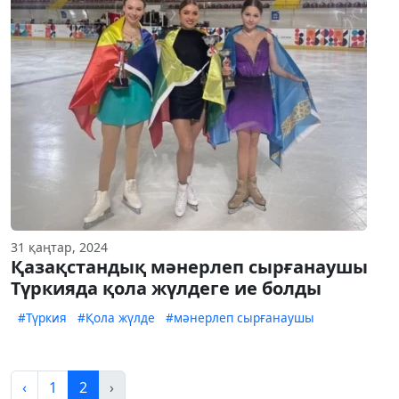
31 қаңтар, 2024
Қазақстандық мәнерлеп сырғанаушы
Түркияда қола жүлдеге ие болды
#Түркия
#Қола жүлде
#мәнерлеп сырғанаушы
‹
1
2
›