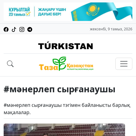
жексенбі, 9 тамыз, 2026
#мәнерлеп сырғанаушы
#мәнерлеп сырғанаушы тэгімен байланысты барлық
мақалалар.