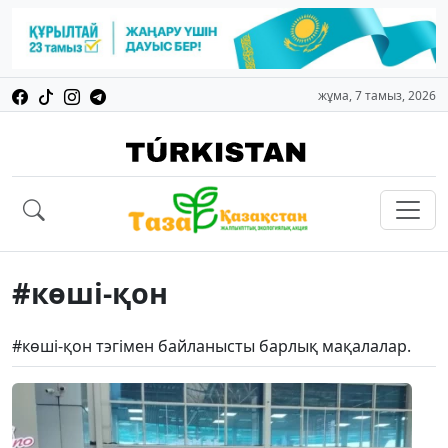
жұма, 7 тамыз, 2026
#көші-қон
#көші-қон тэгімен байланысты барлық мақалалар.