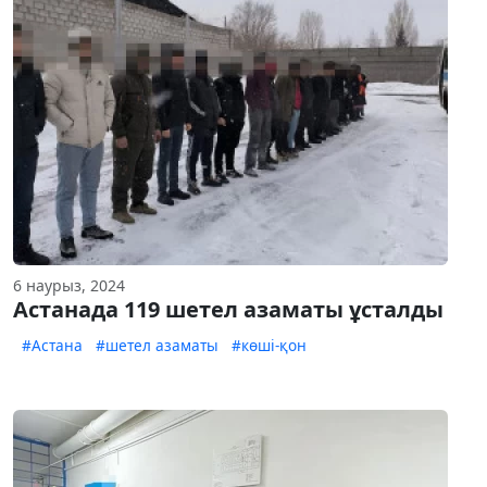
6 наурыз, 2024
Астанада 119 шетел азаматы ұсталды
#Астана
#шетел азаматы
#көші-қон