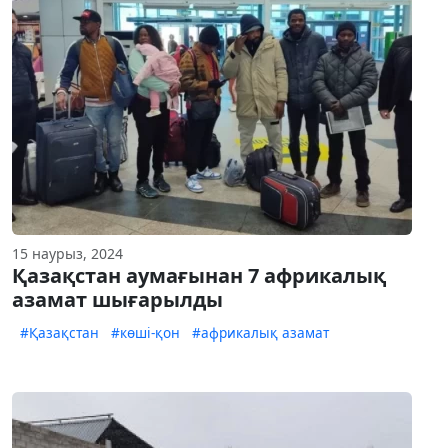
15 наурыз, 2024
Қазақстан аумағынан 7 африкалық
азамат шығарылды
#Қазақстан
#көші-қон
#африкалық азамат