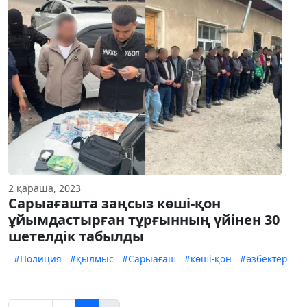
2 қараша, 2023
Сарыағашта заңсыз көші-қон
ұйымдастырған тұрғынның үйінен 30
шетелдік табылды
#Полиция
#қылмыс
#Сарыағаш
#көші-қон
#өзбектер