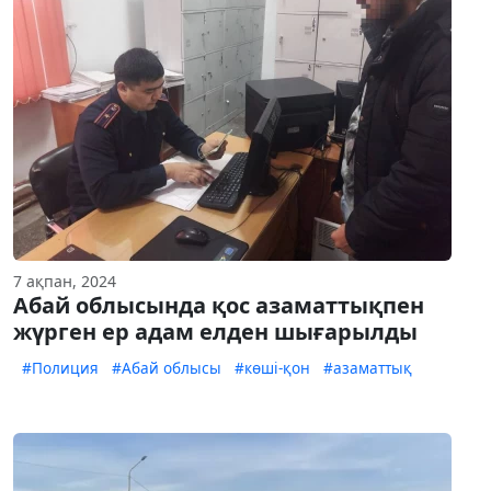
7 ақпан, 2024
Абай облысында қос азаматтықпен
жүрген ер адам елден шығарылды
#Полиция
#Абай облысы
#көші-қон
#азаматтық