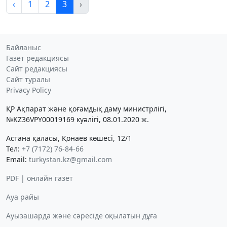
‹
1
2
3
›
Байланыс
Газет редакциясы
Сайт редакциясы
Сайт туралы
Privacy Policy
ҚР Ақпарат және қоғамдық даму министрлігі,
№KZ36VPY00019169 куәлігі, 08.01.2020 ж.
Астана қаласы, Қонаев көшесі, 12/1
Тел:
+7 (7172) 76-84-66
Email:
turkystan.kz@gmail.com
PDF | онлайн газет
Ауа райы
Ауызашарда және сәресіде оқылатын дұға