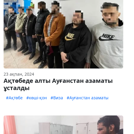
23 ақпан, 2024
Ақтөбеде алты Ауғанстан азаматы
ұсталды
#Ақтөбе
#көші-қон
#Виза
#Ауғанстан азаматы