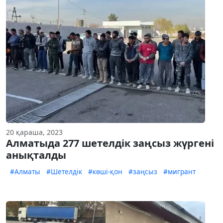
20 қараша, 2023
Алматыда 277 шетелдік заңсыз жүргені
анықталды
#Алматы
#Шетелдік
#көші-қон
#заңсыз
#мигрант