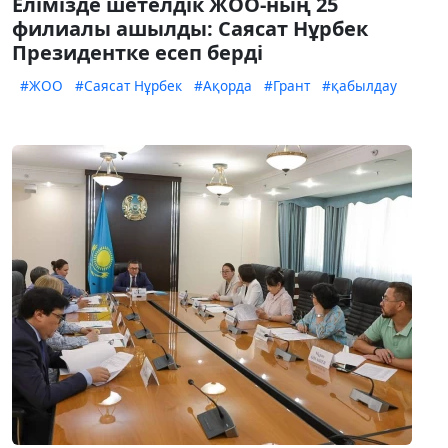
Елімізде шетелдік ЖОО-ның 25
филиалы ашылды: Саясат Нұрбек
Президентке есеп берді
#ЖОО
#Саясат Нұрбек
#Ақорда
#Грант
#қабылдау