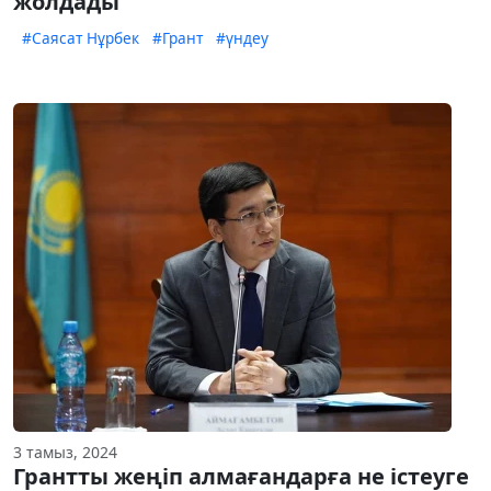
жолдады
#Саясат Нұрбек
#Грант
#үндеу
3 тамыз, 2024
Грантты жеңіп алмағандарға не істеуге