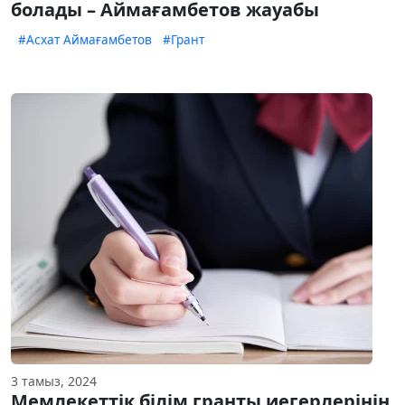
болады – Аймағамбетов жауабы
#Асхат Аймағамбетов
#Грант
3 тамыз, 2024
Мемлекеттік білім гранты иегерлерінің