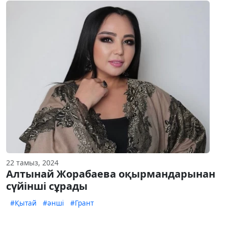
22 тамыз, 2024
Алтынай Жорабаева оқырмандарынан
сүйінші сұрады
#Қытай
#әнші
#Грант