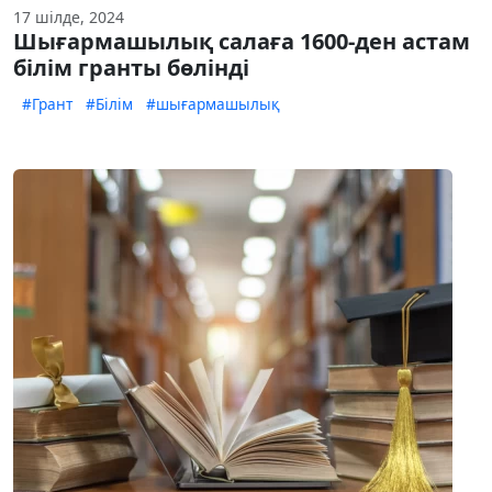
17 шілде, 2024
Шығармашылық салаға 1600-ден астам
білім гранты бөлінді
#Грант
#Білім
#шығармашылық