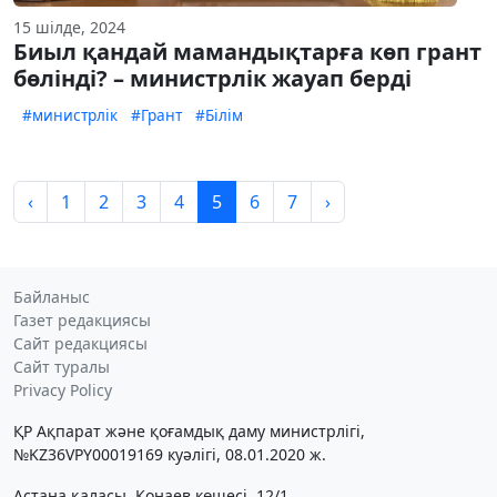
15 шілде, 2024
Биыл қандай мамандықтарға көп грант
бөлінді? – министрлік жауап берді
#министрлік
#Грант
#Білім
‹
1
2
3
4
5
6
7
›
Байланыс
Газет редакциясы
Сайт редакциясы
Сайт туралы
Privacy Policy
ҚР Ақпарат және қоғамдық даму министрлігі,
№KZ36VPY00019169 куәлігі, 08.01.2020 ж.
Астана қаласы, Қонаев көшесі, 12/1