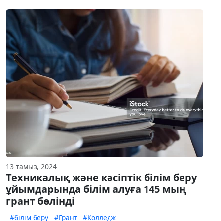
13 тамыз, 2024
Техникалық және кәсіптік білім беру
ұйымдарында білім алуға 145 мың
грант бөлінді
#білім беру
#Грант
#Колледж