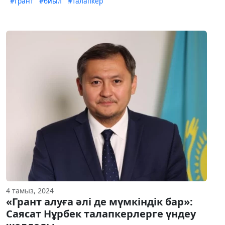
#Грант
#биыл
#талапкер
4 тамыз, 2024
«Грант алуға әлі де мүмкіндік бар»:
Саясат Нұрбек талапкерлерге үндеу