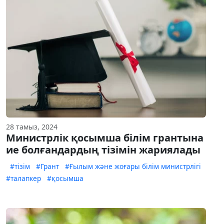
28 тамыз, 2024
Министрлік қосымша білім грантына
ие болғандардың тізімін жариялады
#тізім
#Грант
#Ғылым және жоғары білім министрлігі
#талапкер
#қосымша