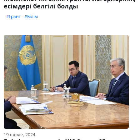
есімдері белгілі болды
#Грант
#Білім
19 шілде, 2024