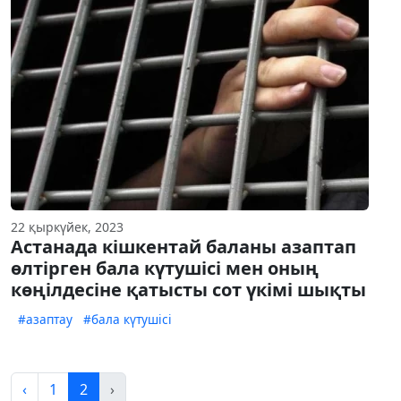
22 қыркүйек, 2023
Астанада кішкентай баланы азаптап
өлтірген бала күтушісі мен оның
көңілдесіне қатысты сот үкімі шықты
#азаптау
#бала күтушісі
‹
1
2
›