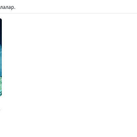
лалар.
з