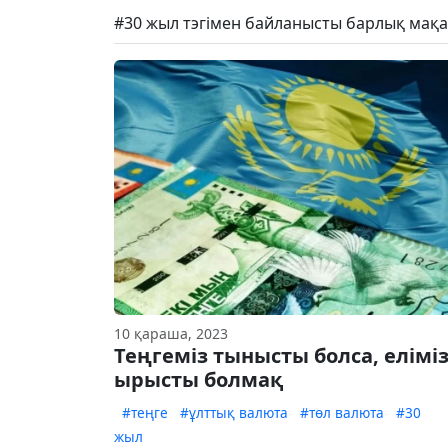
#30 жыл тэгімен байланысты барлық мақа
10 қараша, 2023
Теңгеміз тынысты болса, елімі
ырысты болмақ
#теңге
#ұлттық валюта
#төл валюта
#30
жыл