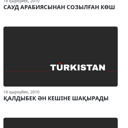
16 қыркүйек, 2010
САУД АРАБИЯСЫНАН СОЗЫЛҒАН КӨШ
16 қыркүйек, 2010
ҚАЛДЫБЕК ӘН КЕШIНЕ ШАҚЫРАДЫ