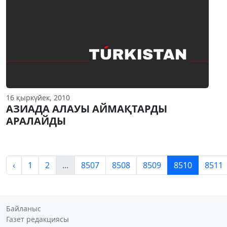
16 қыркүйек, 2010
АЗИАДА АЛАУЫ АЙМАҚТАРДЫ
АРАЛАЙДЫ
‹
1
2
...
8507
8508
8509
8510
8511
Байланыс
Газет редакциясы