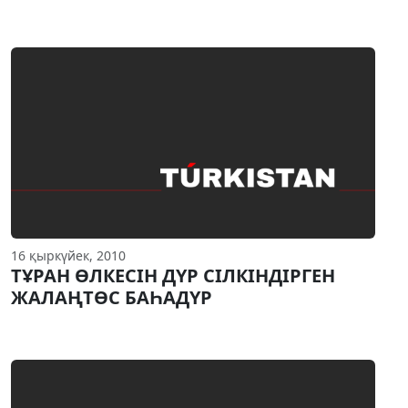
16 қыркүйек, 2010
ТҰРАН ӨЛКЕСIН ДҮР СIЛКIНДIРГЕН
ЖАЛАҢТӨС БАҺАДҮР