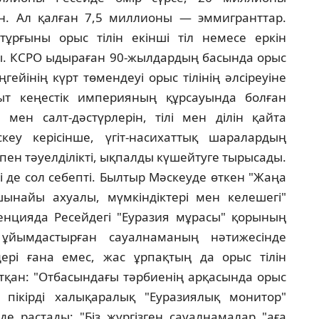
кен. Ал қалған 7,5 миллионы — эммигранттар.
рғыны орыс тiлiн екiншi тiл немесе еркiн
ды. КСРО ыдыраған 90-жылдардың басында орыс
гейiнiң күрт төмендеуi орыс тiлiнiң әлсiреуiне
ыт кеңестiк империяның құрсауында болған
мен салт-дәстүрлерiн, тiлi мен дiлiн қайта
кеу керiсiнше, үгiт-насихаттық шаралардың
 пен тәуелдiлiктi, ықпалды күшейтуге тырысады.
нi де сол себептi. Былтыр Мәскеуде өткен "Жаңа
 шынайы ахуалы, мүмкiндiктерi мен келешегi"
нцияда Ресейдегi "Еуразия мұрасы" қорының
ұйымдастырған сауалнаманың нәтижесiнде
дерi ғана емес, жас ұрпақтың да орыс тiлiн
йтқан: "Отбасындағы тәрбиенiң арқасында орыс
 пiкiрдi халықаралық "Еуразиялық монитор"
 де растады: "Бiз жүргiзген сауалнамалар "аға