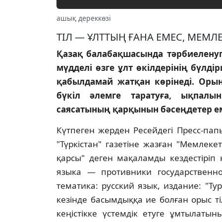
ашық дереккөзі
ТIЛ — ҰЛТТЫҢ ҒАНА ЕМЕС, МЕМЛЕК
Қазақ балабақшасында тәрбиеленуге
мүдделi өзге ұлт өкiлдерiнiң бүлд
қабылдамай жатқан көрiнедi. Оры
бүкiл әлемге таратуға, ықпалы
саясатының қарқынын бәсеңдетер е
Күтпеген жерден Ресейдегi Пресс-па
"Түркiстан" газетiне жазған "Мемлеке
қарсы" деген мақаламды кездестiрiп
языка — противники государственно
тематика: русский язык, издание: "Тур
кезiнде басымдыққа ие болған орыс тi
кеңiстiкке үстемдiк етуге ұмтылаты