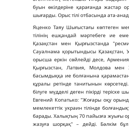
буын өкiлдерiне қарағанда жастар ор
шығарды. Орыс тiлi отбасында ата-анада
Яценко Таяу Шығыстағы көптеген ме
тiлiнiң ешқандай мәртебеге ие емест
Қазақстан мен Қырғызстанда "ресми"
Сауалнама қорытындысы Қазақстан, 
орысша еркiн сөйлейдi десе, Армения
Қырғызстан, Латвия, Молдова мен Э
басымдыққа ие болғанына қарамастан,
құралы ретiнде танитынын көрсетедi
бiлуге мүдделi деген пiкiрдi терiске
Евгений Копатько: "Жоғары оқу орынд
мемлекеттiк украин тiлiнде болғанды
барады. Халықтың 70 пайызға жуығы оры
жазуға шорқақ" – дейдi. Бәлкiм бұ