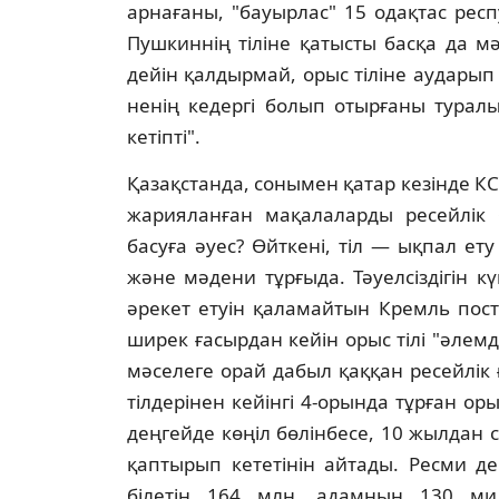
арнағаны, "бауырлас" 15 одақтас респ
Пушкиннiң тiлiне қатысты басқа да мә
дейiн қалдырмай, орыс тiлiне аударып 
ненiң кедергi болып отырғаны туралы 
кетiптi".
Қазақстанда, сонымен қатар кезiнде КС
жарияланған мақалаларды ресейлiк 
басуға әуес? Өйткенi, тiл — ықпал ет
және мәдени тұрғыда. Тәуелсiздiгiн к
әрекет етуiн қаламайтын Кремль постк
ширек ғасырдан кейiн орыс тiлi "әлем
мәселеге орай дабыл қаққан ресейлiк
тiлдерiнен кейiнгi 4-орында тұрған ор
деңгейде көңiл бөлiнбесе, 10 жылдан с
қаптырып кететiнiн айтады. Ресми дер
бiлетiн 164 млн. адамның 130 ми