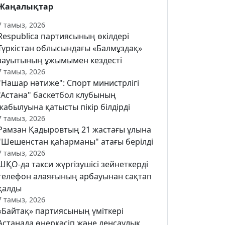
Жаңалықтар
7 тамыз, 2026
Respublica партиясының өкілдері
Түркістан облысындағы «Балмұздақ»
зауытының ұжымымен кездесті
7 тамыз, 2026
"Нашар нәтиже": Спорт министрлігі
"Астана" баскетбол клубының
жабылуына қатысты пікір білдірді
7 тамыз, 2026
Рамзан Қадыровтың 21 жастағы ұлына
"Шешенстан қаһарманы" атағы берілді
7 тамыз, 2026
ШҚО-да такси жүргізушісі зейнеткерді
телефон алаяғының арбауынан сақтап
қалды
7 тамыз, 2026
«Байтақ» партиясының үміткері
Астанада өнеркәсіп және денсаулық