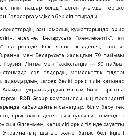
ыс тiлiн нашар бiледi" деген ұғымды терiске
н балаларға үздiксiз берiлiп отырады".
млекеттердiң заңнамалық құжаттарында орыс
iгiн, есесiне, Беларусьта "мемлекеттiк", ал
 тiл ретiнде бекiтiлгенiн көлденең тартты.
Украина мен Беларусьта халықтың 70 пайызы
, Грузия, Литва мен Тәжiкстанда — 30 пайыз,
стонияда сол елдердiң мемлекеттiк тiлдерi
 адамдардың ширек бөлiгi орыс тiлiн қатынас
. Алайда, украиндардың басым бөлiгi орысша
 шығарған R&B Group компаниясының президентi
арында қабылдайтын сынақтар, бiлiм беру тек
қтан, орыс тiлiне деген қызығушылық төмендеп
сша бiлгенмен, көпшiлiгi орыс тiлiнде сауатты
л Украинаның шығыс және батыс бөлiгiндегi