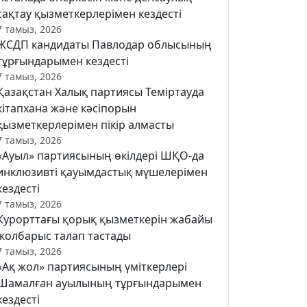
сақтау қызметкерлерімен кездесті
7 тамыз, 2026
ЖСДП кандидаты Павлодар облысының
тұрғындарымен кездесті
7 тамыз, 2026
Қазақстан Халық партиясы Теміртауда
кітапхана және кәсіпорын
қызметкерлерімен пікір алмасты
7 тамыз, 2026
«Ауыл» партиясының өкілдері ШҚО-да
инклюзивті қауымдастық мүшелерімен
кездесті
7 тамыз, 2026
Курорттағы қорық қызметкерін жабайы
жолбарыс талап тастады
7 тамыз, 2026
«Ақ жол» партиясының үміткерлері
Шамалған ауылының тұрғындарымен
кездесті