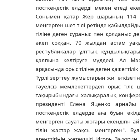
посткеңестiк елдердi мекен етедi е
Сонымен қатар Жер шарының 114 тұ
меңгерген шет тiлi ретiнде қабылдай
тiлiне деген сұраныс пен қолданыс дең
әкеп соққан. 70 жылдан астам уақ
республикалар ұлттық құндылықтары 
қалпына келтiруге мүдделi. Ал Мәс
арқасында орыс тiлiне деген қажеттiлiк
Түрлi зерттеу жұмыстарын жиi өткiзетi
тәуелсiз мемлекеттердегi орыс тiлi:
тақырыбындағы халықаралық конфере
президентi Елена Яценко арнайы 
посткеңестiк елдерде аға буын өкiл
меңгерген сауаты жоғары екендiгiн а
тiлiн жастар жақсы меңгерген". Бұл
агенттiгiнiң жетекшiсi Игорь Задорин