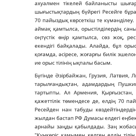
ахуалмен тiкелей байланысты шығар.
шығыстықтардың бүйрегi Ресейге бұр
70 пайыздық көрсеткiш те күмәндiлеу. 
аймақ қамтылса, орыстiлдiлердiң са
оңтүстiк өңiр қамтылса, сөз жоқ, ре
екендiгi байқалады. Алайда, бұл орыс
қоғамда, әсiресе, жоғарғы билiк эшело
ие орыс тiлiнiң ықпалы басым.
Бүгiнде Әзiрбайжан, Грузия, Латвия, 
тарылғандықтан, адамдардың Пушкин
тартыпты. Ал Армения, Қырғызстан, 
қажеттiлiк төмендесе де, елдiң 70 па
Ресейден нан табуды көздейтiндердi
жылдан бастап РФ Думасы елдегi еңбек 
арнайы заңды қабылдады. Заң жобасы
"Күнкөрiс қамымен келген елдiң тiлi