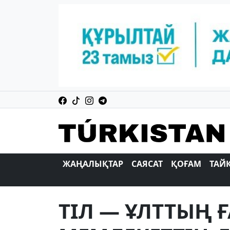
ЖАҢАЛЫҚТАР
САЯСАТ
ҚОҒАМ
ТАЙ
ТIЛ — ҰЛТТЫҢ Ғ