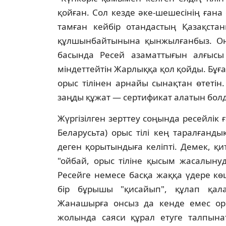
қойған. Сол кезде әке-шешесiнiң ғана
тамған кейбiр отандастың Қазақстанн
құлшынбайтынына қынжылғанбыз. Оның
басында Ресей азаматтығын алғысы к
мiндеттейтiн Жарлыққа қол қойды. Бұға
орыс тiлiнен арнайы сынақтан өтетiн
заңды құжат — сертификат алатын бол
Жүргiзiлген зерттеу соңында ресейлiк
Беларусьта) орыс тiлi кең таралғанд
деген қорытындыға келiптi. Демек, қи
"ойбай, орыс тiлiне қысым жасалынуд
Ресейге немесе басқа жаққа үдере кө
бiр бұрышы "қисайып", құлап қала
Жанашырға онсыз да кенде емес оры
жолында саяси құрал етуге талпынат