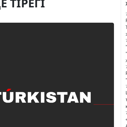
 ТIРЕГI