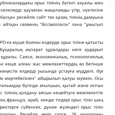
убликалардағы орыс тiлiнiң бүгiнгi ахуалы мен
селелердi қаузаған мақаламды үтiр, нүктесiне
басқан ресейлiк сайт тек қазақ тiлiнiң дамуына
айтқан сөзiмнiң "бiссiмiлләсiн" ғана "ұмытып
РО-ға мүше болған елдерде орыс тiлiне қатысты
бұқаралық ақпарат құралдары неге аударып
у құралы. Саяси, экономикалық, психологиялық
үнi кеше алған жас мемлекеттердiң өз бетiнше
еңестiк елдердi уысында ұстауға мүдделi. Әрi
дiк мәртебесiнен" айырылып қалуы мүмкiн. Осы
 ғалымдар бүгiнде ағылшын, қытай және испан
ыс тiлiнiң қолдану аясын кеңейтуге мемлекеттiк
оң француз, араб, хинди тiлдерi орыс тiлiн шаң
ектерге сүйенсек, дүние жүзiндегi орыс тiлiн
ллионы Ресейде өмiр сүрсе, 26 миллионы