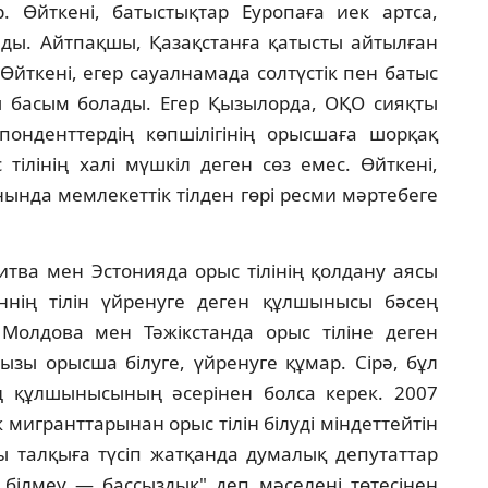
 Өйткенi, батыстықтар Еуропаға иек артса,
ады. Айтпақшы, Қазақстанға қатысты айтылған
Өйткенi, егер сауалнамада солтүстiк пен батыс
ны басым болады. Егер Қызылорда, ОҚО сияқты
спонденттердiң көпшiлiгiнiң орысшаға шорқақ
 тiлiнiң халi мүшкiл деген сөз емес. Өйткенi,
нында мемлекеттiк тiлден гөрi ресми мәртебеге
Литва мен Эстонияда орыс тiлiнiң қолдану аясы
нiң тiлiн үйренуге деген құлшынысы бәсең
Молдова мен Тәжiкстанда орыс тiлiне деген
йызы орысша бiлуге, үйренуге құмар. Сiрә, бұл
ң құлшынысының әсерiнен болса керек. 2007
мигранттарынан орыс тiлiн бiлудi мiндеттейтiн
 талқыға түсiп жатқанда думалық депутаттар
н бiлмеу — бассыздық" деп мәселенi төтесiнен