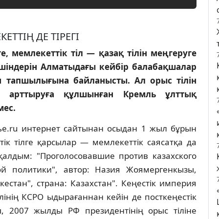
ЕТТIҢ ДЕ ТIРЕГI
, мемлекеттiк тiл — қазақ тiлiн меңгеруге
iршiндерiн Алматыдағы кейбiр балабақшалар
н тапшылығына байланысты. Ал орыс тiлiн
н арттыруға құлшынған Кремль ұлттық
мес.
пье.ru интернет сайтынан осыдан 1 жыл бұрын
ттiк тiлге қарсылар — мемлекеттiк саясатқа да
 қалдым: "Проголосовавшие против казахского
й политики", автор: Назия Жоямергенкызы,
кестан", страна: Казахстан". Кеңестiк империя
лiнiң КСРО ыдырағаннан кейiн де посткеңестiк
ны, 2007 жылды РФ президентiнiң орыс тiлiне