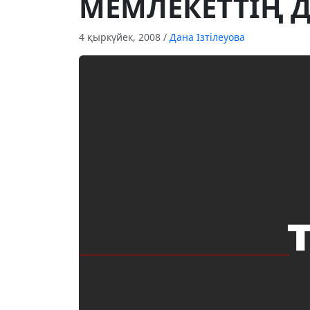
МЕМЛЕКЕТТIҢ ДЕ
4 қыркүйек, 2008
/
Дана Ізтілеуова