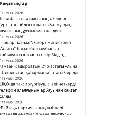
Жаңалықтар
7 тамыз, 2026
Respublica партиясының өкілдері
Түркістан облысындағы «Балмұздақ»
зауытының ұжымымен кездесті
7 тамыз, 2026
"Нашар нәтиже": Спорт министрлігі
"Астана" баскетбол клубының
жабылуына қатысты пікір білдірді
7 тамыз, 2026
Рамзан Қадыровтың 21 жастағы ұлына
"Шешенстан қаһарманы" атағы берілді
7 тамыз, 2026
ШҚО-да такси жүргізушісі зейнеткерді
телефон алаяғының арбауынан сақтап
қалды
7 тамыз, 2026
«Байтақ» партиясының үміткері
Астанада өнеркәсіп және денсаулық