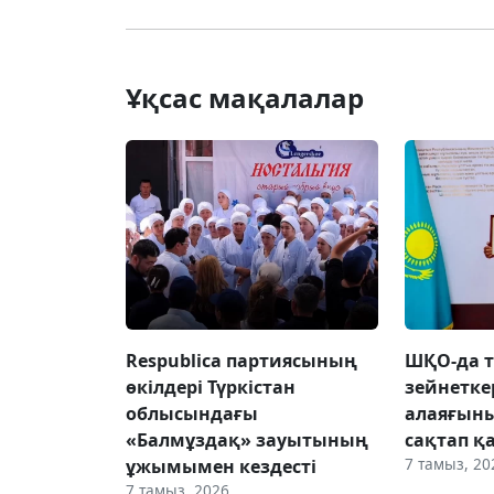
Ұқсас мақалалар
Respublica партиясының
ШҚО-да т
өкілдері Түркістан
зейнетке
облысындағы
алаяғын
«Балмұздақ» зауытының
сақтап қ
7 тамыз, 20
ұжымымен кездесті
7 тамыз, 2026