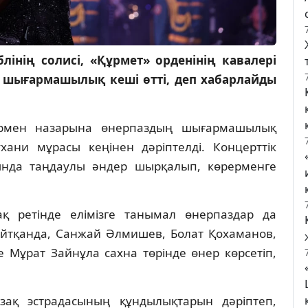
лінің солисі, «Құрмет» орденінің кавалері
 шығармашылық кеші өтті, деп хабарлайды
ермен назарына өнерпаздың шығармашылық
ухани мұрасы кеңінен дәріптелді. Концерттік
ында таңдаулы әндер шырқалып, көрерменге
 ретінде елімізге танымал өнерпаздар да
 айтқанда, Санжай Әлмишев, Болат Қохаманов,
 Мұрат Зайнұла сахна төрінде өнер көрсетіп,
зақ эстрадасының құндылықтарын дәріптеп,