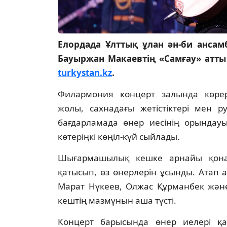
Елордада Ұлттық ұлан ән-би ансамб
Бауыржан Макаевтің «Самғау» атты
turkystan.kz
.
Филармония концерт залында көр
жолы, сахнадағы жетістіктері мен р
бағдарламада өнер иесінің орындау
көтеріңкі көңіл-күй сыйлады.
Шығармашылық кешке арнайы қонақ
қатысып, өз өнерлерін ұсынды. Атап
Марат Нүкеев, Олжас Құрманбек және
кештің мазмұнын аша түсті.
Концерт барысында өнер иелері қа