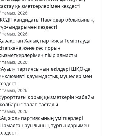
сақтау қызметкерлерімен кездесті
7 тамыз, 2026
ЖСДП кандидаты Павлодар облысының
тұрғындарымен кездесті
7 тамыз, 2026
Қазақстан Халық партиясы Теміртауда
кітапхана және кәсіпорын
қызметкерлерімен пікір алмасты
7 тамыз, 2026
«Ауыл» партиясының өкілдері ШҚО-да
инклюзивті қауымдастық мүшелерімен
кездесті
7 тамыз, 2026
Курорттағы қорық қызметкерін жабайы
жолбарыс талап тастады
7 тамыз, 2026
«Ақ жол» партиясының үміткерлері
Шамалған ауылының тұрғындарымен
кездесті