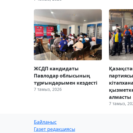
ЖСДП кандидаты
Қазақста
Павлодар облысының
партиясы
тұрғындарымен кездесті
кітапхан
7 тамыз, 2026
қызметке
алмасты
7 тамыз, 20
Байланыс
Газет редакциясы