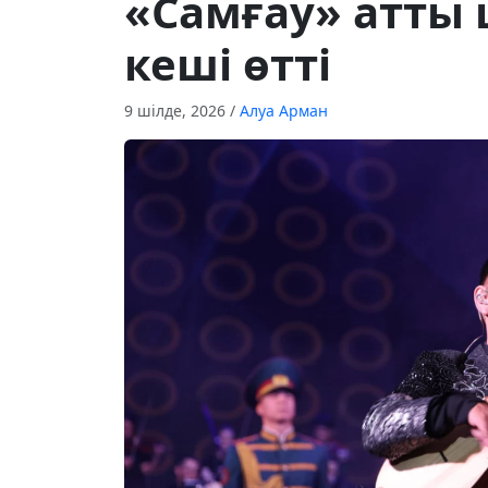
«Самғау» атт
кеші өтті
9 шілде, 2026
/
Алуа Арман