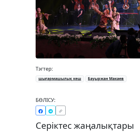
Тэгтер:
шығармашылық кеш
Бауыржан Макаев
БӨЛІСУ:
Серіктес жаңалықтары