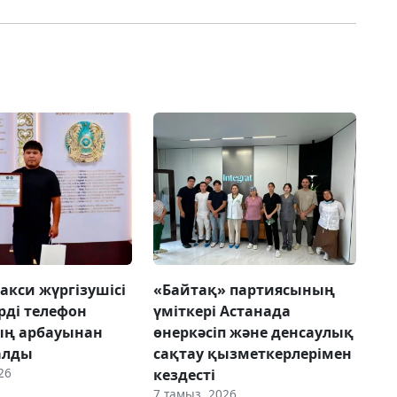
акси жүргізушісі
«Байтақ» партиясының
рді телефон
үміткері Астанада
ың арбауынан
өнеркәсіп және денсаулық
алды
сақтау қызметкерлерімен
26
кездесті
7 тамыз, 2026