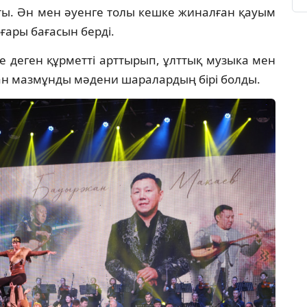
ы. Ән мен әуенге толы кешке жиналған қауым
ры бағасын берді.
 деген құрметті арттырып, ұлттық музыка мен
ан мазмұнды мәдени шаралардың бірі болды.