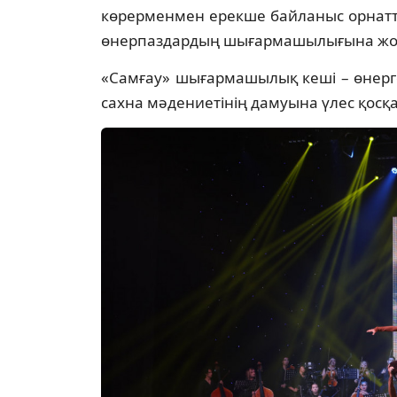
көрерменмен ерекше байланыс орнатт
өнерпаздардың шығармашылығына жоға
«Самғау» шығармашылық кеші – өнерге
сахна мәдениетінің дамуына үлес қосқ