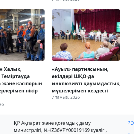
н Халық
«Ауыл» партиясының
 Теміртауда
өкілдері ШҚО-да
а және кәсіпорын
инклюзивті қауымдастық
рлерімен пікір
мүшелерімен кездесті
7 тамыз, 2026
26
ҚР Ақпарат және қоғамдық даму
PD
министрлігі, №KZ36VPY00019169 куәлігі,