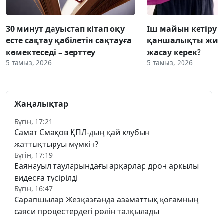
30 минут дауыстап кітап оқу
Іш майын кетіру
есте сақтау қабілетін сақтауға
қаншалықты жиі
көмектеседі – зерттеу
жасау керек?
5 тамыз, 2026
5 тамыз, 2026
Жаңалықтар
Бүгін, 17:21
Самат Смақов ҚПЛ-дың қай клубын
жаттықтыруы мүмкін?
Бүгін, 17:19
Баянауыл тауларындағы арқарлар дрон арқылы
видеоға түсірілді
Бүгін, 16:47
Сарапшылар Жезқазғанда азаматтық қоғамның
саяси процестердегі рөлін талқылады