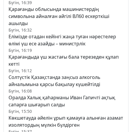
Бүгін, 16:39
Қарағанды облысында машинистердің
символына айналған әйгілі ВЛ60 ескерткіші
ашылды
Бүгін, 16:32
Елімізде отадан кейінгі жаңа туған нәрестелер
өлімі үш есе азайды – министрлік
Бүгін, 16:19
Қарағандыда үш жастағы бала терезеден құлап
кетті
Бүгін, 16:12
Солтүстік Қазақстанда заңсыз алкоголь
айналымына қарсы бақылау күшейтілді
Бүгін, 16:08
Оралда Халық қаһарманы Иван Гапичті ақтық
сапарға шығарып салды
Бүгін, 15:50
Көкшетауда әйелін ұрып қамауға алынған азамат
изолятордың мүлкін бүлдірген
Бүгін, 15:37