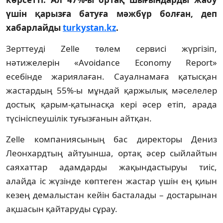
үшін қарызға батуға мәжбүр болған, деп
хабарлайды
turkystan.kz
.
Зерттеуді Zelle төлем сервисі жүргізіп,
нәтижелерін «Avoidance Economy Report»
есебінде жариялаған. Сауалнамаға қатысқан
жастардың 55%-ы мұндай қаржылық мәселелер
достық қарым-қатынасқа кері әсер етіп, арада
түсініспеушілік туғызғанын айтқан.
Zelle компаниясының бас директоры Дениз
Леонхардтың айтуынша, ортақ әсер сыйлайтын
саяхаттар адамдарды жақындастыруы тиіс,
алайда іс жүзінде көптеген жастар үшін ең қиын
кезең демалыстан кейін басталады – достарынан
ақшасын қайтаруды сұрау.