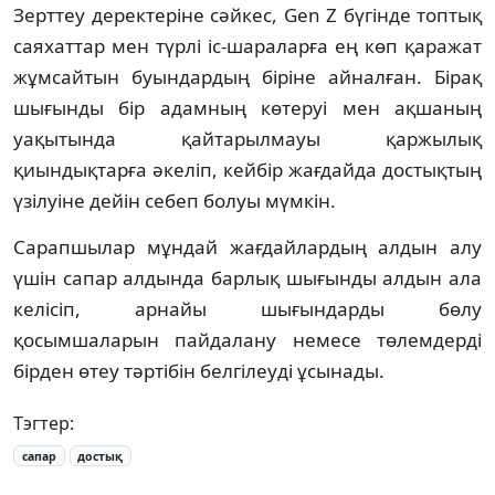
Зерттеу деректеріне сәйкес, Gen Z бүгінде топтық
саяхаттар мен түрлі іс-шараларға ең көп қаражат
жұмсайтын буындардың біріне айналған. Бірақ
шығынды бір адамның көтеруі мен ақшаның
уақытында қайтарылмауы қаржылық
қиындықтарға әкеліп, кейбір жағдайда достықтың
үзілуіне дейін себеп болуы мүмкін.
Сарапшылар мұндай жағдайлардың алдын алу
үшін сапар алдында барлық шығынды алдын ала
келісіп, арнайы шығындарды бөлу
қосымшаларын пайдалану немесе төлемдерді
бірден өтеу тәртібін белгілеуді ұсынады.
Тэгтер:
сапар
достық