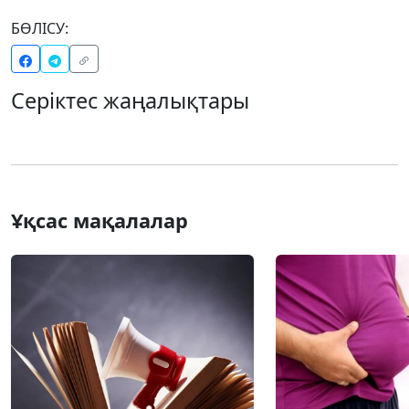
БӨЛІСУ:
Серіктес жаңалықтары
Ұқсас мақалалар