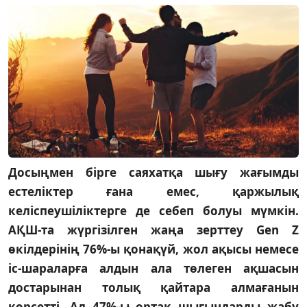
Досыңмен бірге саяхатқа шығу жағымды
естеліктер ғана емес, қаржылық
келіспеушіліктерге де себеп болуы мүмкін.
АҚШ-та жүргізілген жаңа зерттеу Gen Z
өкілдерінің 76%-ы қонақүй, жол ақысы немесе
іс-шараларға алдын ала төлеген ақшасын
достарынан толық қайтара алмағанын
көрсетті. Ал 47%-ы ортақ шығындарды жабу