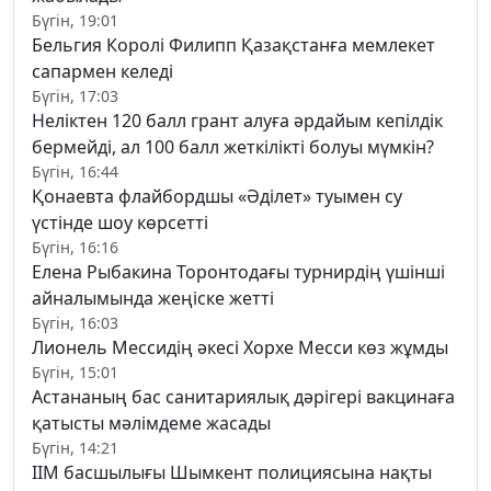
Бүгін, 19:01
Бельгия Королі Филипп Қазақстанға мемлекет
сапармен келеді
Бүгін, 17:03
Неліктен 120 балл грант алуға әрдайым кепілдік
бермейді, ал 100 балл жеткілікті болуы мүмкін?
Бүгін, 16:44
Қонаевта флайбордшы «Әділет» туымен су
үстінде шоу көрсетті
Бүгін, 16:16
Елена Рыбакина Торонтодағы турнирдің үшінші
айналымында жеңіске жетті
Бүгін, 16:03
Лионель Мессидің әкесі Хорхе Месси көз жұмды
Бүгін, 15:01
Астананың бас санитариялық дәрігері вакцинаға
қатысты мәлімдеме жасады
Бүгін, 14:21
ІІМ басшылығы Шымкент полициясына нақты