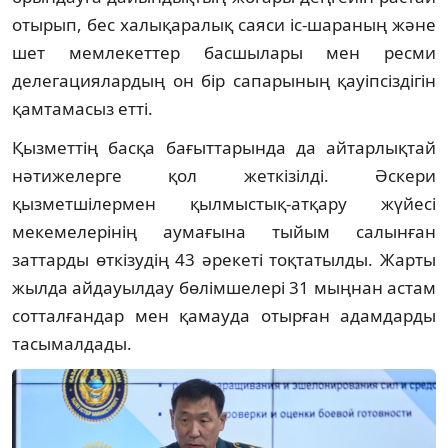
отырып, бес халықаралық саяси іс-шараның және
шет мемлекеттер басшылары мен ресми
делегациялардың он бір сапарының қауіпсіздігін
қамтамасыз етті.
Қызметтің басқа бағыттарында да айтарлықтай
нәтижелерге қол жеткізілді. Әскери
қызметшілермен қылмыстық-атқару жүйесі
мекемелерінің аумағына тыйым салынған
заттарды өткізудің 43 әрекеті тоқтатылды. Жарты
жылда айдауылдау бөлімшелері 31 мыңнан астам
сотталғандар мен қамауда отырған адамдарды
тасымалдады.