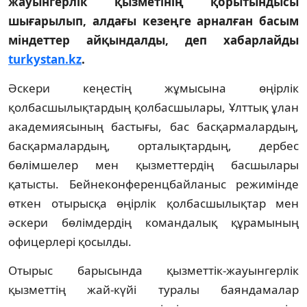
жауынгерлік қызметінің қорытындысы
шығарылып, алдағы кезеңге арналған басым
міндеттер айқындалды, деп хабарлайды
turkystan.kz
.
Әскери кеңестің жұмысына өңірлік
қолбасшылықтардың қолбасшылары, Ұлттық ұлан
академиясының бастығы, бас басқармалардың,
басқармалардың, орталықтардың, дербес
бөлімшелер мен қызметтердің басшылары
қатысты. Бейнеконференцбайланыс режимінде
өткен отырысқа өңірлік қолбасшылықтар мен
әскери бөлімдердің командалық құрамының
офицерлері қосылды.
Отырыс барысында қызметтік-жауынгерлік
қызметтің жай-күйі туралы баяндамалар