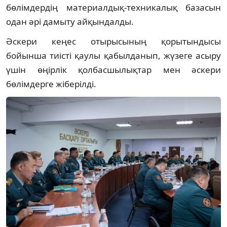
бөлімдердің материалдық-техникалық базасын
одан әрі дамыту айқындалды.
Әскери кеңес отырысының қорытындысы
бойынша тиісті қаулы қабылданып, жүзеге асыру
үшін өңірлік қолбасшылықтар мен әскери
бөлімдерге жіберілді.