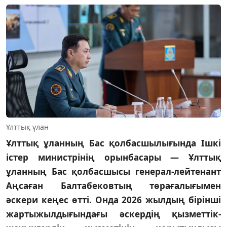
Ұлттық ұлан
Ұлттық ұланның Бас қолбасшылығында Ішкі
істер министрінің орынбасары — Ұлттық
ұланның Бас қолбасшысы генерал-лейтенант
Аңсаған Балтабековтың төрағалығымен
әскери кеңес өтті. Онда 2026 жылдың бірінші
жартыжылдығындағы әскердің қызметтік-