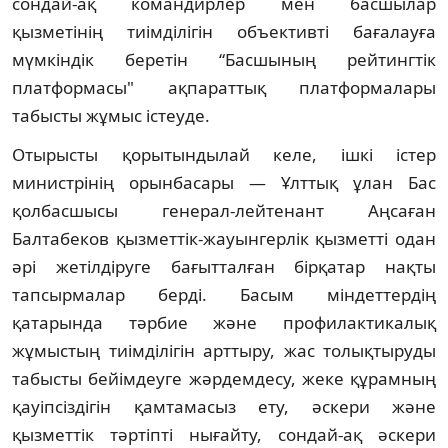
сондай-ақ командирлер мен басшылар
қызметінің тиімділігін объективті бағалауға
мүмкіндік беретін “Басшының рейтингтік
платформасы" ақпараттық платформалары
табысты жұмыс істеуде.
Отырысты қорытындылай келе, ішкі істер
министрінің орынбасары — Ұлттық ұлан Бас
қолбасшысы генерал-лейтенант Аңсаған
Балтабеков қызметтік-жауынгерлік қызметті одан
әрі жетілдіруге бағытталған бірқатар нақты
тапсырмалар берді. Басым міндеттердің
қатарында тәрбие және профилактикалық
жұмыстың тиімділігін арттыру, жас толықтыруды
табысты бейімдеуге жәрдемдесу, жеке құрамның
қауіпсіздігін қамтамасыз ету, әскери және
қызметтік тәртіпті нығайту, сондай-ақ әскери