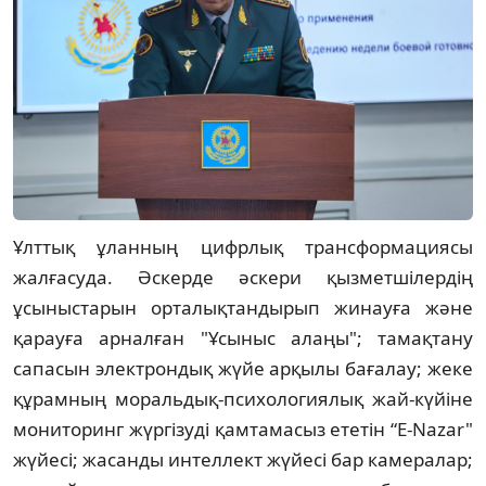
Ұлттық ұланның цифрлық трансформациясы
жалғасуда. Әскерде әскери қызметшілердің
ұсыныстарын орталықтандырып жинауға және
қарауға арналған "Ұсыныс алаңы"; тамақтану
сапасын электрондық жүйе арқылы бағалау; жеке
құрамның моральдық-психологиялық жай-күйіне
мониторинг жүргізуді қамтамасыз ететін “E-Nazar"
жүйесі; жасанды интеллект жүйесі бар камералар;