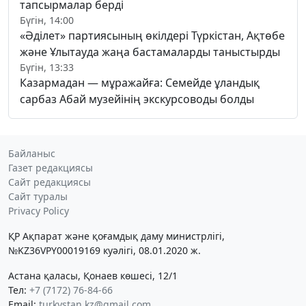
тапсырмалар берді
Бүгін, 14:00
«Әділет» партиясының өкілдері Түркістан, Ақтөбе
және Ұлытауда жаңа бастамаларды таныстырды
Бүгін, 13:33
Казармадан — мұражайға: Семейде ұландық
сарбаз Абай музейінің экскурсоводы болды
Байланыс
Газет редакциясы
Сайт редакциясы
Сайт туралы
Privacy Policy
ҚР Ақпарат және қоғамдық даму министрлігі,
№KZ36VPY00019169 куәлігі, 08.01.2020 ж.
Астана қаласы, Қонаев көшесі, 12/1
Тел:
+7 (7172) 76-84-66
Email:
turkystan.kz@gmail.com