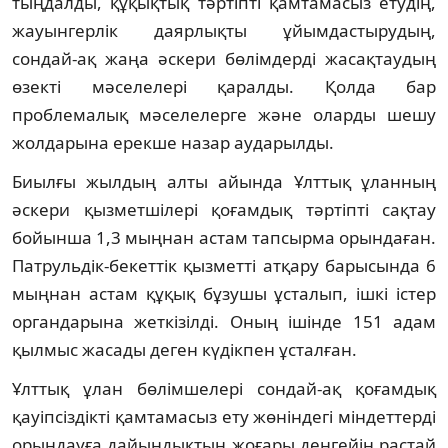
тыңдалды, құқықтық тәртіпті қамтамасыз етудің,
жауынгерлік даярлықты ұйымдастырудың,
сондай-ақ жаңа әскери бөлімдерді жасақтаудың
өзекті мәселелері қаралды. Қолда бар
проблемалық мәселелерге және оларды шешу
жолдарына ерекше назар аударылды.
Биылғы жылдың алты айында Ұлттық ұланның
әскери қызметшілері қоғамдық тәртіпті сақтау
бойынша 1,3 мыңнан астам тапсырма орындаған.
Патрульдік-бекеттік қызметті атқару барысында 6
мыңнан астам құқық бұзушы ұсталып, ішкі істер
органдарына жеткізілді. Оның ішінде 151 адам
қылмыс жасады деген күдікпен ұсталған.
Ұлттық ұлан бөлімшелері сондай-ақ қоғамдық
қауіпсіздікті қамтамасыз ету жөніндегі міндеттерді
орындауға дайындықтың жоғары деңгейін растай