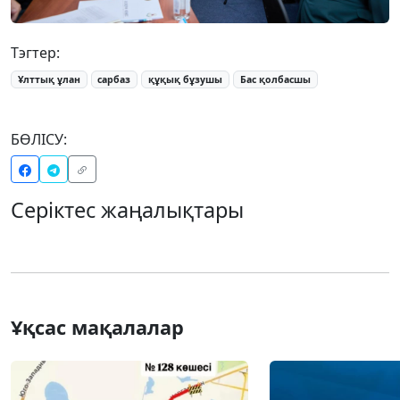
Тэгтер:
Ұлттық ұлан
сарбаз
құқық бұзушы
Бас қолбасшы
БӨЛІСУ:
Серіктес жаңалықтары
Ұқсас мақалалар