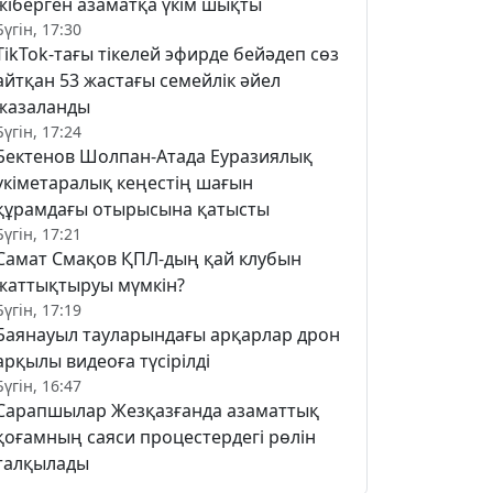
жіберген азаматқа үкім шықты
Бүгін, 17:30
TikTok-тағы тікелей эфирде бейәдеп сөз
айтқан 53 жастағы семейлік әйел
жазаланды
Бүгін, 17:24
Бектенов Шолпан-Атада Еуразиялық
үкіметаралық кеңестің шағын
құрамдағы отырысына қатысты
Бүгін, 17:21
Самат Смақов ҚПЛ-дың қай клубын
жаттықтыруы мүмкін?
Бүгін, 17:19
Баянауыл тауларындағы арқарлар дрон
арқылы видеоға түсірілді
Бүгін, 16:47
Сарапшылар Жезқазғанда азаматтық
қоғамның саяси процестердегі рөлін
талқылады