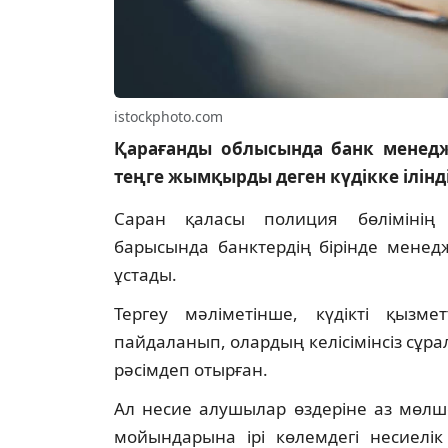
istockphoto.com
Қарағанды облысында банк менедж
теңге жымқырды деген күдікке ілінд
Саран қаласы полиция бөлімінің қ
барысында банктердің бірінде менедж
ұстады.
Тергеу мәліметінше, күдікті қызмет
пайдаланып, олардың келісімінсіз сұр
рәсімдеп отырған.
Ал несие алушылар өздеріне аз мөлш
мойындарына ірі көлемдегі несиелік