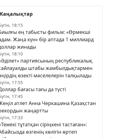
Жаңалықтар
Бүгін, 18:15
Биылғы ең табысты фильм: «Өрмекші
адам. Жаңа күн» бір аптада 1 миллиард
доллар жинады
Бүгін, 18:10
«Әділет» партиясының республикалық
сайлауалды штабы жамбылдықтармен
өңірдің өзекті мәселелерін талқылады
Бүгін, 17:55
Доллар бағасы тағы да түсті
Бүгін, 17:45
Жеңіл атлет Анна Черкашина Қазақстан
рекордын жаңартты
Бүгін, 17:33
«Темекі тұтатқан сіріңкені тастаған»:
Абайсызда өзгенің көлігін өртеп