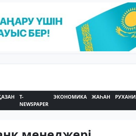
ҚАЗАН
T-
ЭКОНОМИКА
ЖАҺАН
РУХАНИ
NEWSPAPER
анк менеджері