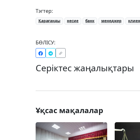
Тэгтер:
Қарағанды
несие
банк
менеджер
клие
БӨЛІСУ:
Серіктес жаңалықтары
Ұқсас мақалалар