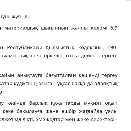
нуші жүгінді.
ен материалдық шығынның жалпы көлемі 6,9
н Республикасы Қылмыстық кодексінің 190-
ылмыстық істер тіркеліп, сотқа дейінгі тергеп-
жайын анықтауға бағытталған кешенді тергеу
атар күдіктінің осыған ұқсас басқа да алаяқтық
де.
еу кезінде барлық құжаттарды мұқият оқып
н жеке бақылауға және ешбір жағдайда ұялы
жетімділікті, SMS-кодтар мен жеке деректерін