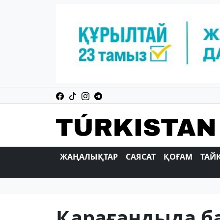
ЖАҢАЛЫҚТАР
САЯСАТ
ҚОҒАМ
ТАЙ
Қарағандыда б