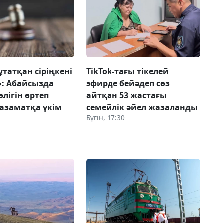
ұтатқан сіріңкені
TikTok-тағы тікелей
»: Абайсызда
эфирде бейәдеп сөз
өлігін өртеп
айтқан 53 жастағы
 азаматқа үкім
семейлік әйел жазаланды
Бүгін, 17:30