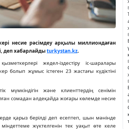
ері несие рәсімдеу арқылы миллиондаған
і, деп хабарлайды
turkystan.kz
.
ызметкерлері жедел-іздестіру іс-шаралары
ер болып жұмыс істеген 23 жастағы күдіктіні
тік мүмкіндігін және клиенттердің сенімін
алған сомадан әлдеқайда жоғары көлемде несие
ерде қарыз берілді деп есептеп, шын мәнінде
 міндеттеме жүктелгенін тек уақыт өте келе