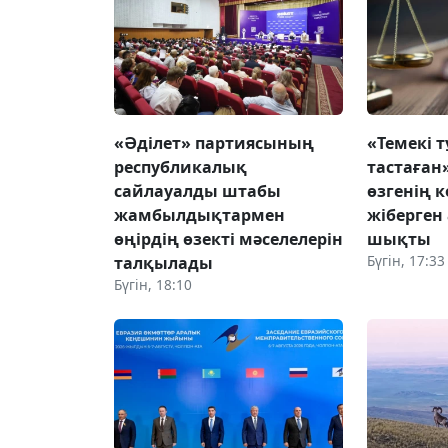
«Әділет» партиясының
«Темекі т
республикалық
тастаған
сайлауалды штабы
өзгенің к
жамбылдықтармен
жіберген
өңірдің өзекті мәселелерін
шықты
Бүгін, 17:33
талқылады
Бүгін, 18:10