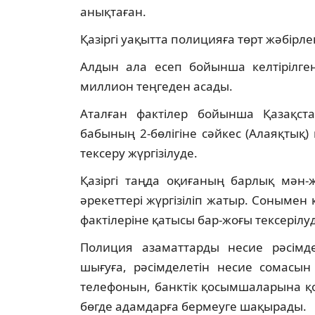
анықтаған.
Қазіргі уақытта полицияға төрт жәбірле
Алдын ала есеп бойынша келтірілг
миллион теңгеден асады.
Аталған фактілер бойынша Қазақста
бабының 2-бөлігіне сәйкес (Алаяқтық) қ
тексеру жүргізілуде.
Қазіргі таңда оқиғаның барлық мән-
әрекеттері жүргізіліп жатыр. Сонымен қ
фактілеріне қатысы бар-жоғы тексерілу
Полиция азаматтарды несие рәсімд
шығуға, рәсімделетін несие сомасы
телефонын, банктік қосымшаларына қол
бөгде адамдарға бермеуге шақырады.