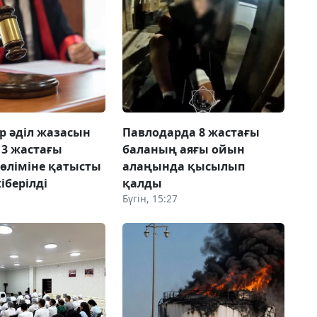
ер әділ жазасын
Павлодарда 8 жастағы
13 жастағы
баланың аяғы ойын
өліміне қатысты
алаңында қысылып
жіберілді
қалды
Бүгін, 15:27