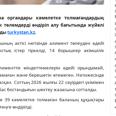
ра органдары кәмелетке толмағандардың
 төлемдерді өндіріп алу бағытында жүйелі
йды
turkystan.kz
.
ның актісі негізінде алимент төлеуден әдейі
тық істер тіркелді, 14 борышкер әкімшілік
именттік міндеттемелерін әдейі орындамай,
маған және берешегін өтемеген. Нәтижесінде
сқан. Соттың 2026 жылғы 22 сәуірдегі үкімімен
 бас бостандығын шектеу жазасына сотталды.
е 39 кәмелетке толмаған баланың құқықтары
еңге өндірілді.