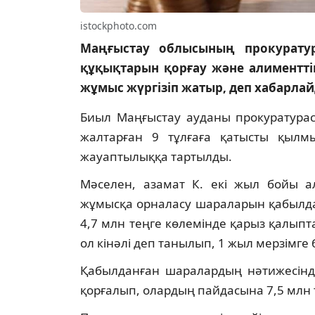
istockphoto.com
Маңғыстау облысының прокурату
құқықтарын қорғау және алименттік
жұмыс жүргізіп жатыр, деп хабарла
Биыл Маңғыстау ауданы прокуратурасы
жалтарған 9 тұлғаға қатысты қылмыс
жауаптылыққа тартылды.
Мәселен, азамат К. екі жыл бойы ал
жұмысқа орналасу шараларын қабылда
4,7 млн теңге көлемінде қарыз қалыпта
ол кінәлі деп танылып, 1 жыл мерзімге
Қабылданған шаралардың нәтижесінд
қорғалып, олардың пайдасына 7,5 млн т