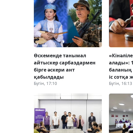
Өскеменде танымал
«Кінәліл
айтыскер сарбаздармен
алады»: 
бірге әскери ант
баланың 
қабылдады
іс сотқа 
Бүгін, 17:10
Бүгін, 16:13