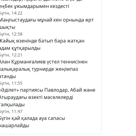
еңбек ұжымдарымен кездесті
Бүгін, 14:22
Маңғыстаудағы мұнай кен орнында өрт
шықты
Бүгін, 12:58
Жайық өзенінде батып бара жатқан
адам құтқарылды
Бүгін, 12:21
Алан Құрманғалиев үстел теннисінен
халықаралық турнирде жеңімпаз
атанды
Бүгін, 11:55
«Әділет» партиясы Павлодар, Абай және
Атыраудағы өзекті мәселелерді
талқылады
Бүгін, 11:47
Бүгін қай қалада ауа сапасы
нашарлайды