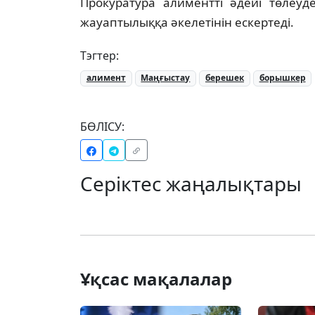
Прокуратура алиментті әдейі төлеуд
жауаптылыққа әкелетінін ескертеді.
Тэгтер:
алимент
Маңғыстау
берешек
борышкер
БӨЛІСУ:
Серіктес жаңалықтары
Ұқсас мақалалар