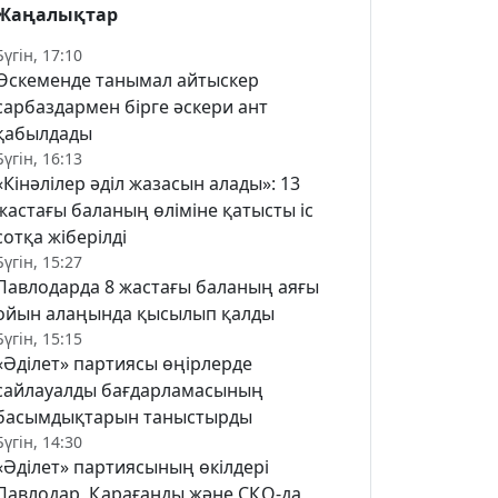
Жаңалықтар
Бүгін, 17:10
Өскеменде танымал айтыскер
сарбаздармен бірге әскери ант
қабылдады
Бүгін, 16:13
«Кінәлілер әділ жазасын алады»: 13
жастағы баланың өліміне қатысты іс
сотқа жіберілді
Бүгін, 15:27
Павлодарда 8 жастағы баланың аяғы
ойын алаңында қысылып қалды
Бүгін, 15:15
«Әділет» партиясы өңірлерде
сайлауалды бағдарламасының
басымдықтарын таныстырды
Бүгін, 14:30
«Әділет» партиясының өкілдері
Павлодар, Қарағанды және СҚО-да