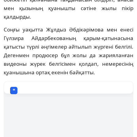
мен қызының қуанышты сәтіне жылы пікір
қалдырды.
Соңғы уақытта Жұлдыз Әбдікәрімова мен енесі
Гүлзира Айдарбекованың қарым-қатынасына
қатысты түрлі әңгімелер айтылып жүргені белгілі.
Дегенмен продюсер бұл жолы да жарияланған
видеоны жүрек белгісімен қолдап, немересінің
қуанышына ортақ екенін байқатты.