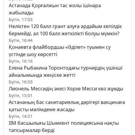
Астанада Қорғалжын тас жолы ішінара
жабылады
Бүгін, 17:03
Неліктен 120 балл грант алуға әрдайым кепілдік
бермейді, ал 100 балл жеткілікті болуы мүмкін?
Бүгін, 16:44
Қонаевта флайбордшы «Әділет» туымен су
үстінде шоу көрсетті
Бүгін, 16:16
Елена Рыбакина Торонтодағы турнирдің үшінші
айналымында жеңіске жетті
Бүгін, 16:03
Лионель Мессидің әкесі Хорхе Месси көз жұмды
Бүгін, 15:01
Астананың бас санитариялық дәрігері вакцинаға
қатысты мәлімдеме жасады
Бүгін, 14:21
ІІМ басшылығы Шымкент полициясына нақты
тапсырмалар берді