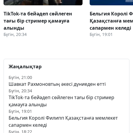
TikTok-та бейәдеп сөйлеген
Бельгия Королі 
тағы бір стример қамауға
Қазақстанға ме
алынды
сапармен келеді
Бүгін, 20:34
Бүгін, 19:01
Жаңалықтар
Бүгін, 21:00
Шавкат Рахмоновтың әкесі дүниеден өтті
Бүгін, 20:34
TikTok-та бейәдеп сөйлеген тағы бір стример
қамауға алынды
Бүгін, 19:01
Бельгия Королі Филипп Қазақстанға мемлекет
сапармен келеді
Бүгін, 18:22