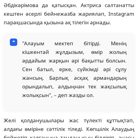
Әбдікәрімова да қатысқан. Актриса салтанатты
кештен әсерлі бейнежазба жариялап, Instagram
парақшасында қызына ақ тілегін арнады.
"Алауым мектеп бітірді. Менің
кішкентай жұлдызым, өмір жолың
әрдайым жарқын әрі бақытты болсын.
Сен батыл, ерке, сүйкімді әрі сұлу
жансың. Барлық асқақ армандарың
орындалып, алдыңнан тек жақсылық
жолықсын", – деп жазды ол.
Желі қолданушылары жас түлекті құттықтап,
алдағы өміріне сәттілік тіледі. Көпшілік Алаудың
бойжетіп қалғанына таңданысын білдіріп, анасы