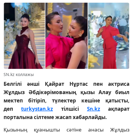
SN.kz коллажы
Белгілі әнші Қайрат Нұртас пен актриса
Жұлдыз Әбдікәрімованың қызы Алау биыл
мектеп бітіріп, түлектер кешіне қатысты,
деп
turkystan.kz
тілшісі
Sn.kz
ақпарат
порталына сілтеме жасап хабарлайды.
Қызының қуанышты сәтіне анасы Жұлдыз