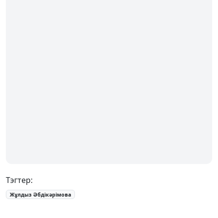
Тэгтер:
Жұлдыз Әбдікәрімова