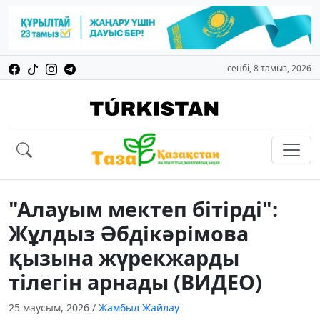
сенбі, 8 тамыз, 2026
"Алауым мектеп бітірді":
Жұлдыз Әбдікәрімова
қызына жүрекжарды
тілегін арнады (ВИДЕО)
25 маусым, 2026
/
Жамбыл Жайлау