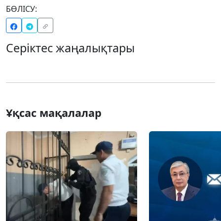
БӨЛІСУ:
Серіктес жаңалықтары
Ұқсас мақалалар