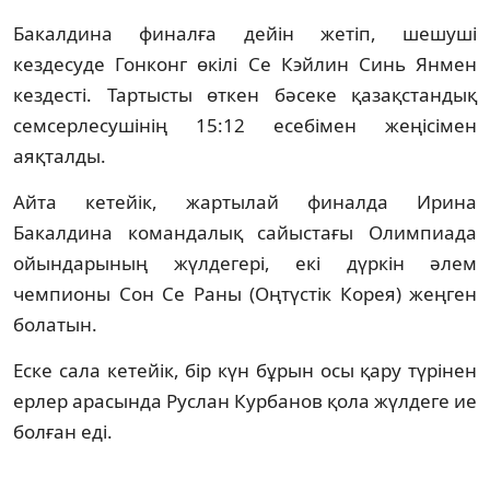
Бакалдина финалға дейін жетіп, шешуші
кездесуде Гонконг өкілі Се Кэйлин Синь Янмен
кездесті. Тартысты өткен бәсеке қазақстандық
семсерлесушінің 15:12 есебімен жеңісімен
аяқталды.
Айта кетейік, жартылай финалда Ирина
Бакалдина командалық сайыстағы Олимпиада
ойындарының жүлдегері, екі дүркін әлем
чемпионы Сон Се Раны (Оңтүстік Корея) жеңген
болатын.
Еске сала кетейік, бір күн бұрын осы қару түрінен
ерлер арасында Руслан Курбанов қола жүлдеге ие
болған еді.