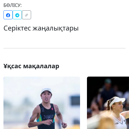
БӨЛІСУ:
Серіктес жаңалықтары
Ұқсас мақалалар