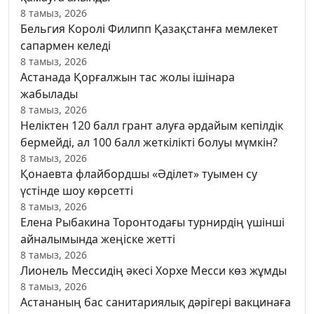
8 тамыз, 2026
Бельгия Королі Филипп Қазақстанға мемлекет
сапармен келеді
8 тамыз, 2026
Астанада Қорғалжын тас жолы ішінара
жабылады
8 тамыз, 2026
Неліктен 120 балл грант алуға әрдайым кепілдік
бермейді, ал 100 балл жеткілікті болуы мүмкін?
8 тамыз, 2026
Қонаевта флайбордшы «Әділет» туымен су
үстінде шоу көрсетті
8 тамыз, 2026
Елена Рыбакина Торонтодағы турнирдің үшінші
айналымында жеңіске жетті
8 тамыз, 2026
Лионель Мессидің әкесі Хорхе Месси көз жұмды
8 тамыз, 2026
Астананың бас санитариялық дәрігері вакцинаға