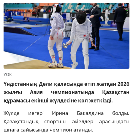
ҰОК
Үндістанның Дели қаласында өтіп жатқан 2026
жылғы Азия чемпионатында Қазақстан
құрамасы екінші жүлдесіне қол жеткізді.
Жүлде иегері Ирина Бакалдина болды.
Қазақстандық спортшы әйелдер арасындағы
шпага сайысында чемпион атанды.