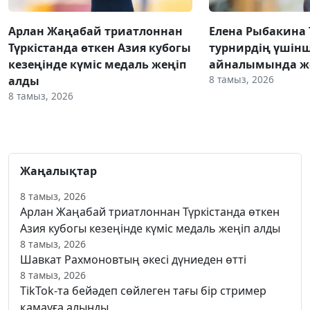
Арлан Жаңабай триатлоннан
Елена Рыбакина
Түркістанда өткен Азия кубогы
турнирдің үшінш
кезеңінде күміс медаль жеңіп
айналымында же
8 тамыз, 2026
алды
8 тамыз, 2026
Жаңалықтар
8 тамыз, 2026
Арлан Жаңабай триатлоннан Түркістанда өткен
Азия кубогы кезеңінде күміс медаль жеңіп алды
8 тамыз, 2026
Шавкат Рахмоновтың әкесі дүниеден өтті
8 тамыз, 2026
TikTok-та бейәдеп сөйлеген тағы бір стример
қамауға алынды