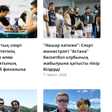
ттық спорт
"Нашар нәтиже": Спорт
тетінің
министрлігі "Астана"
ы әлем
баскетбол клубының
атының
жабылуына қатысты пікір
й финалына
білдірді
7 тамыз, 2026