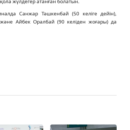
 қола жүлдегер атанған болатын.
иналда Санжар Тәшкенбай (50 келіге дейін),
) және Айбек Оралбай (90 келіден жоғары) да