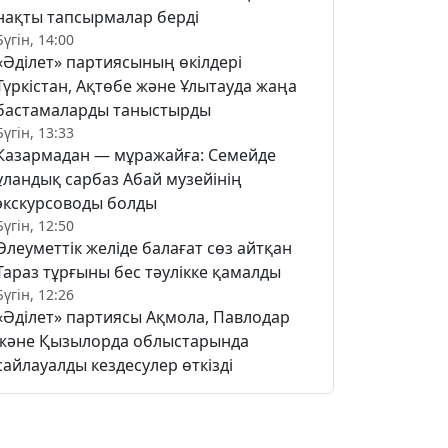
нақты тапсырмалар берді
Бүгін, 14:00
«Әділет» партиясының өкілдері
Түркістан, Ақтөбе және Ұлытауда жаңа
бастамаларды таныстырды
Бүгін, 13:33
Казармадан — мұражайға: Семейде
ұландық сарбаз Абай музейінің
экскурсоводы болды
Бүгін, 12:50
Әлеуметтік желіде балағат сөз айтқан
Тараз тұрғыны бес тәулікке қамалды
Бүгін, 12:26
«Әділет» партиясы Ақмола, Павлодар
және Қызылорда облыстарында
сайлауалды кездесулер өткізді