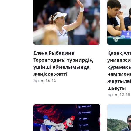
Елена Рыбакина
Қазақ ұл
Торонтодағы турнирдің
универси
үшінші айналымында
құрамас
жеңіске жетті
чемпион
Бүгін, 16:16
жартыла
шықты
Бүгін, 12:18