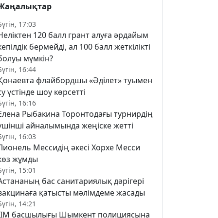
Жаңалықтар
Бүгін, 17:03
Неліктен 120 балл грант алуға әрдайым
кепілдік бермейді, ал 100 балл жеткілікті
болуы мүмкін?
Бүгін, 16:44
Қонаевта флайбордшы «Әділет» туымен
су үстінде шоу көрсетті
Бүгін, 16:16
Елена Рыбакина Торонтодағы турнирдің
үшінші айналымында жеңіске жетті
Бүгін, 16:03
Лионель Мессидің әкесі Хорхе Месси
көз жұмды
Бүгін, 15:01
Астананың бас санитариялық дәрігері
вакцинаға қатысты мәлімдеме жасады
Бүгін, 14:21
ІІМ басшылығы Шымкент полициясына