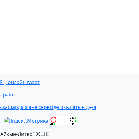
F | онлайн газет
а райы
ызашарда және сәресіде оқылатын дұға
"Айқын-Литер" ЖШС