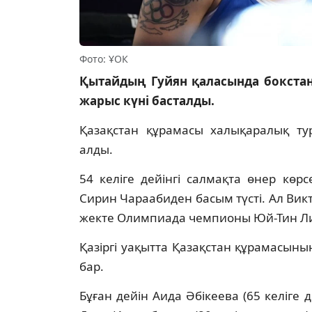
Фото: ҰОК
Қытайдың Гуйян қаласында бокстан
жарыс күні басталды.
Қазақстан құрамасы халықаралық ту
алды.
54 келіге дейінгі салмақта өнер кө
Сирин Чараабиден басым түсті. Ал Викт
жекте Олимпиада чемпионы Юй-Тин Лид
Қазіргі уақытта Қазақстан құрамасын
бар.
Бұған дейін Аида Әбікеева (65 келіге д