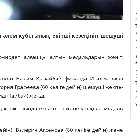
 әлем кубогының екінші кезеңінің шешуші
рнирдегі алғашқы алтын медальдарын жеңіп
рсеткен Назым Қызайбай финалда Италия өкілі
ория Графеева (60 келіге дейін) шешуші жекпе-
і (Тайбэй) жеңді.
ың қоржынында екі алтын және үш қола медаль
ейін), Валерия Аксенова (80 келіге дейін) және