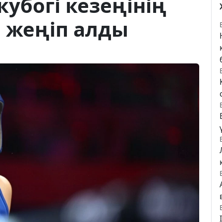
кубогі кезеңінің
 жеңіп алды