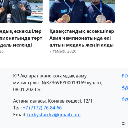
ндық ескекшілер
Қазақстандық ескекшілер
пионатында төрт
Азия чемпионатында екі
даль иеленді
алтын медаль жеңіп алды
26
7 тамыз, 2026
ҚР Ақпарат және қоғамдық даму
PD
министрлігі, №KZ36VPY00019169 куәлігі,
Ау
08.01.2020 ж.
Ау
Астана қаласы, Қонаев көшесі, 12/1
Тел:
+7 (7172) 76-84-66
Email:
turkystan.kz@gmail.com
© 