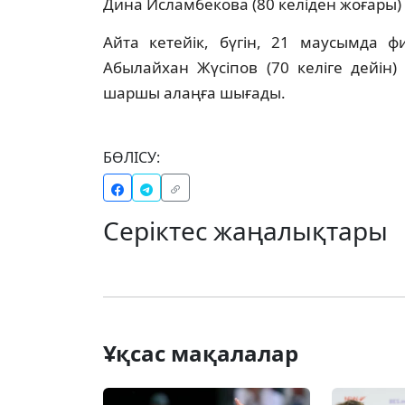
Дина Исламбекова (80 келіден жоғары)
Айта кетейік, бүгін, 21 маусымда ф
Абылайхан Жүсіпов (70 келіге дейін
шаршы алаңға шығады.
БӨЛІСУ:
Серіктес жаңалықтары
Ұқсас мақалалар