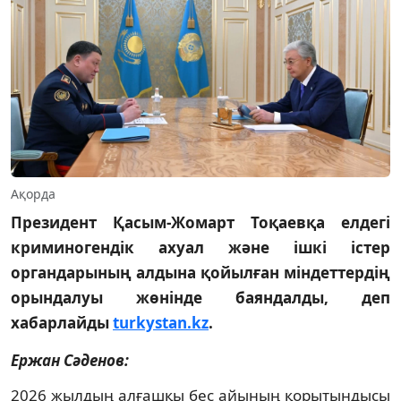
Ақорда
Президент Қасым-Жомарт Тоқаевқа елдегі
криминогендік ахуал және ішкі істер
органдарының алдына қойылған міндеттердің
орындалуы жөнінде баяндалды, деп
хабарлайды
turkystan.kz
.
Ержан Сәденов:
2026 жылдың алғашқы бес айының қорытындысы