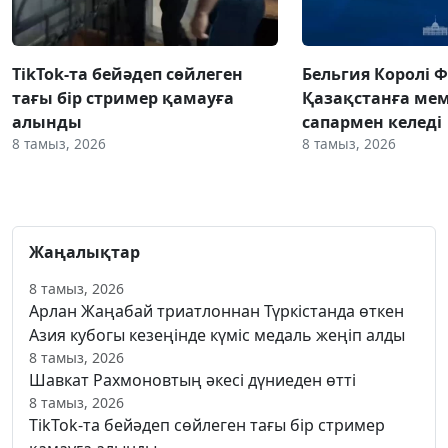
TikTok-та бейәдеп сөйлеген
Бельгия Королі 
тағы бір стример қамауға
Қазақстанға ме
алынды
сапармен келеді
8 тамыз, 2026
8 тамыз, 2026
Жаңалықтар
8 тамыз, 2026
Арлан Жаңабай триатлоннан Түркістанда өткен
Азия кубогы кезеңінде күміс медаль жеңіп алды
8 тамыз, 2026
Шавкат Рахмоновтың әкесі дүниеден өтті
8 тамыз, 2026
TikTok-та бейәдеп сөйлеген тағы бір стример