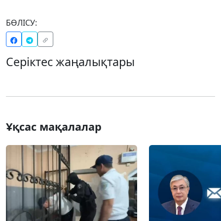
БӨЛІСУ:
Серіктес жаңалықтары
Ұқсас мақалалар