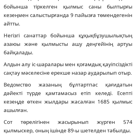
бойынша тіркелген қылмыс саны былтырғы
кезеңмен салыстырғанда 9 пайызға төмендегенін
айтты.
Негізгі санаттар бойынша құқықбұзушылықтың
азаюы және қылмысты ашу деңгейінің артуы
байқалады.
Алдын алу іс-шаралары мен қоғамдық қауіпсіздікті
сақтау мәселесіне ерекше назар аударылып отыр.
Ведомство жазаның бұлтартпас қағидатын
дәйекті түрде қамтамасыз етіп келеді. Есепті
кезеңде өткен жылдары жасалған 1685 қылмыс
ашылған.
Сот төрелігінен жасырынып жүрген 574
қылмыскер, оның ішінде 89-ы шетелден табылды.