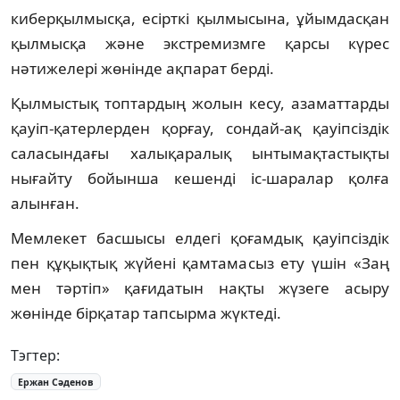
киберқылмысқа, есірткі қылмысына, ұйымдасқан
қылмысқа және экстремизмге қарсы күрес
нәтижелері жөнінде ақпарат берді.
Қылмыстық топтардың жолын кесу, азаматтарды
қауіп-қатерлерден қорғау, сондай-ақ қауіпсіздік
саласындағы халықаралық ынтымақтастықты
нығайту бойынша кешенді іс-шаралар қолға
алынған.
Мемлекет басшысы елдегі қоғамдық қауіпсіздік
пен құқықтық жүйені қамтамасыз ету үшін «Заң
мен тәртіп» қағидатын нақты жүзеге асыру
жөнінде бірқатар тапсырма жүктеді.
Тэгтер:
Ержан Сәденов