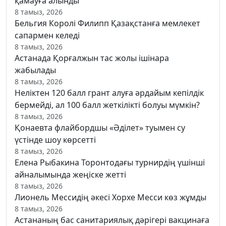
қамауға алынды
8 тамыз, 2026
Бельгия Королі Филипп Қазақстанға мемлекет
сапармен келеді
8 тамыз, 2026
Астанада Қорғалжын тас жолы ішінара
жабылады
8 тамыз, 2026
Неліктен 120 балл грант алуға әрдайым кепілдік
бермейді, ал 100 балл жеткілікті болуы мүмкін?
8 тамыз, 2026
Қонаевта флайбордшы «Әділет» туымен су
үстінде шоу көрсетті
8 тамыз, 2026
Елена Рыбакина Торонтодағы турнирдің үшінші
айналымында жеңіске жетті
8 тамыз, 2026
Лионель Мессидің әкесі Хорхе Месси көз жұмды
8 тамыз, 2026
Астананың бас санитариялық дәрігері вакцинаға