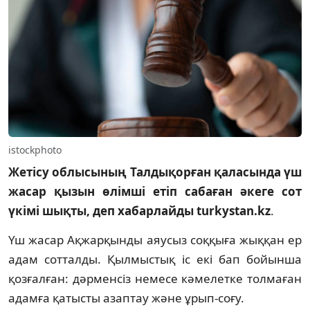
istockphoto
Жетісу облысының Талдықорған қаласында үш
жасар қызын өлімші етіп сабаған әкеге сот
үкімі шықты, деп хабарлайды turkystan.kz
.
Үш жасар Ақжарқынды аяусыз соққыға жыққан ер
адам сотталды. Қылмыстық іс екі бап бойынша
қозғалған: дәрменсіз немесе кәмелетке толмаған
адамға қатысты азаптау және ұрып-соғу.