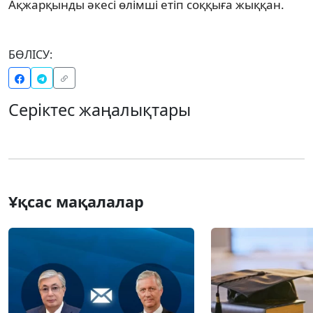
Ақжарқынды әкесі өлімші етіп соққыға жыққан.
БӨЛІСУ:
Серіктес жаңалықтары
Ұқсас мақалалар