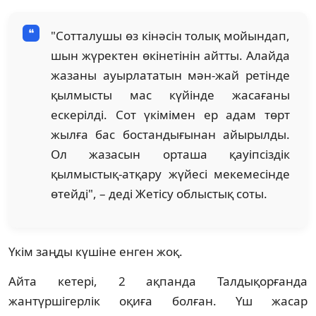
"Сотталушы өз кінәсін толық мойындап,
шын жүректен өкінетінін айтты. Алайда
жазаны ауырлататын мән-жай ретінде
қылмысты мас күйінде жасағаны
ескерілді. Сот үкімімен ер адам төрт
жылға бас бостандығынан айырылды.
Ол жазасын орташа қауіпсіздік
қылмыстық-атқару жүйесі мекемесінде
өтейді", – деді Жетісу облыстық соты.
Үкім заңды күшіне енген жоқ.
Айта кетері, 2 ақпанда Талдықорғанда
жантүршігерлік оқиға болған. Үш жасар