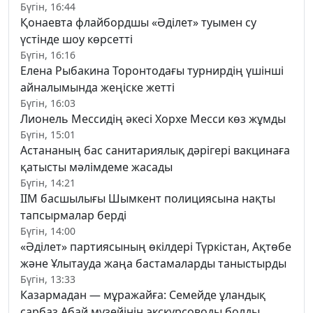
Бүгін, 16:44
Қонаевта флайбордшы «Әділет» туымен су
үстінде шоу көрсетті
Бүгін, 16:16
Елена Рыбакина Торонтодағы турнирдің үшінші
айналымында жеңіске жетті
Бүгін, 16:03
Лионель Мессидің әкесі Хорхе Месси көз жұмды
Бүгін, 15:01
Астананың бас санитариялық дәрігері вакцинаға
қатысты мәлімдеме жасады
Бүгін, 14:21
ІІМ басшылығы Шымкент полициясына нақты
тапсырмалар берді
Бүгін, 14:00
«Әділет» партиясының өкілдері Түркістан, Ақтөбе
және Ұлытауда жаңа бастамаларды таныстырды
Бүгін, 13:33
Казармадан — мұражайға: Семейде ұландық
сарбаз Абай музейінің экскурсоводы болды