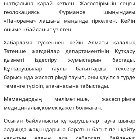
шатқалына қарай кеткен. Жасөспірімнің соңғы
геолокациясы Фурманов шыңындағы
«Панорама» лашығы маңында тіркелген. Кейін
онымен байланыс үзілген.
Хабарлама түскеннен кейін Алматы қалалық
Төтенше жағдайлар департаментінің Құтқару
қызметі іздестіру жұмыстарын бастады.
Құтқарушылар таулы бағыттарды тексеру
барысында жасөспірімді тауып, оны қауіпсіз түрде
төменге түсіріп, ата-анасына табыстады.
Мамандардың мәліметінше, жасөспірімге
медициналық көмек қажет болмаған.
Осыған байланысты құтқарушылар тауға шығар
алдында жақындарына баратын бағыт пен қайту
уақытын алдын ала хабарлап, байланыс