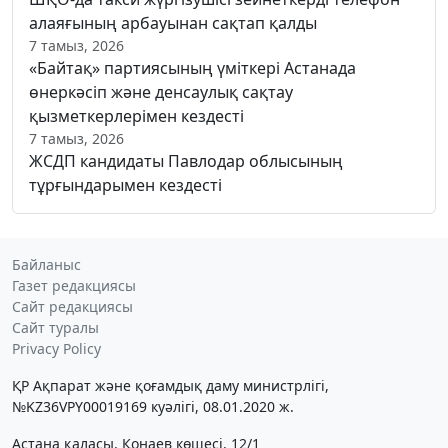
алаяғының арбауынан сақтап қалды
7 тамыз, 2026
«Байтақ» партиясының үміткері Астанада
өнеркәсіп және денсаулық сақтау
қызметкерлерімен кездесті
7 тамыз, 2026
ЖСДП кандидаты Павлодар облысының
тұрғындарымен кездесті
Байланыс
Газет редакциясы
Сайт редакциясы
Сайт туралы
Privacy Policy
ҚР Ақпарат және қоғамдық даму министрлігі,
№KZ36VPY00019169 куәлігі, 08.01.2020 ж.
Астана қаласы, Қонаев көшесі, 12/1