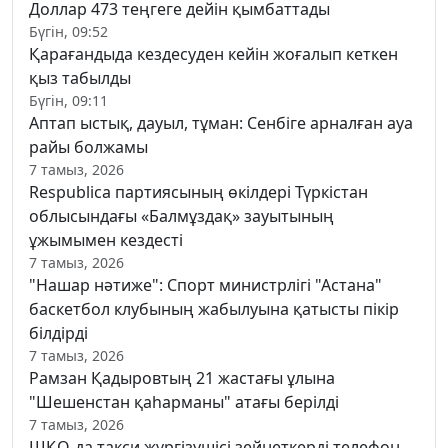
Доллар 473 теңгеге дейін қымбаттады
Бүгін, 09:52
Қарағандыда кездесуден кейін жоғалып кеткен
қыз табылды
Бүгін, 09:11
Аптап ыстық, дауыл, тұман: Сенбіге арналған ауа
райы болжамы
7 тамыз, 2026
Respublica партиясының өкілдері Түркістан
облысындағы «Балмұздақ» зауытының
ұжымымен кездесті
7 тамыз, 2026
"Нашар нәтиже": Спорт министрлігі "Астана"
баскетбол клубының жабылуына қатысты пікір
білдірді
7 тамыз, 2026
Рамзан Қадыровтың 21 жастағы ұлына
"Шешенстан қаһарманы" атағы берілді
7 тамыз, 2026
ШҚО-да такси жүргізушісі зейнеткерді телефон