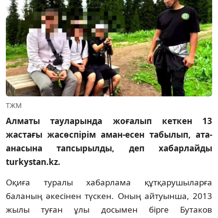
ТЖМ
Алматы тауларында жоғалып кеткен 13
жастағы жасөспірім аман-есен табылып, ата-
анасына тапсырылды, деп хабарлайды
turkystan.kz.
Оқиға туралы хабарлама құтқарушыларға
баланың әкесінен түскен. Оның айтуынша, 2013
жылы туған ұлы досымен бірге Бутаков