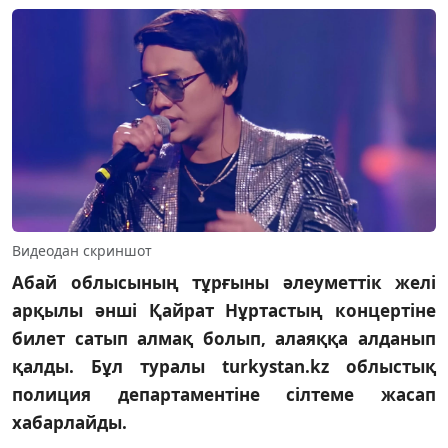
Видеодан скриншот
Абай облысының тұрғыны әлеуметтік желі
арқылы әнші Қайрат Нұртастың концертіне
билет сатып алмақ болып, алаяққа алданып
қалды. Бұл туралы turkystan.kz облыстық
полиция департаментіне сілтеме жасап
хабарлайды.