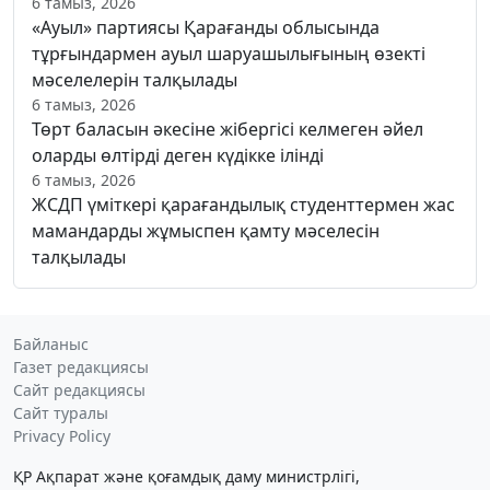
6 тамыз, 2026
«Ауыл» партиясы Қарағанды облысында
тұрғындармен ауыл шаруашылығының өзекті
мәселелерін талқылады
6 тамыз, 2026
Төрт баласын әкесіне жібергісі келмеген әйел
оларды өлтірді деген күдікке ілінді
6 тамыз, 2026
ЖСДП үміткері қарағандылық студенттермен жас
мамандарды жұмыспен қамту мәселесін
талқылады
Байланыс
Газет редакциясы
Сайт редакциясы
Сайт туралы
Privacy Policy
ҚР Ақпарат және қоғамдық даму министрлігі,