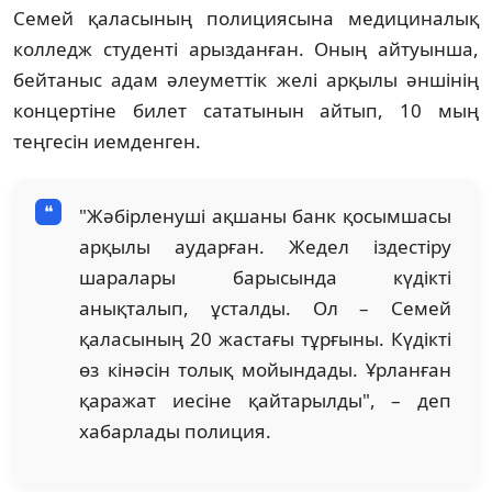
Семей қаласының полициясына медициналық
колледж студенті арызданған. Оның айтуынша,
бейтаныс адам әлеуметтік желі арқылы әншінің
концертіне билет сататынын айтып, 10 мың
теңгесін иемденген.
"Жәбірленуші ақшаны банк қосымшасы
арқылы аударған. Жедел іздестіру
шаралары барысында күдікті
анықталып, ұсталды. Ол – Семей
қаласының 20 жастағы тұрғыны. Күдікті
өз кінәсін толық мойындады. Ұрланған
қаражат иесіне қайтарылды", – деп
хабарлады полиция.