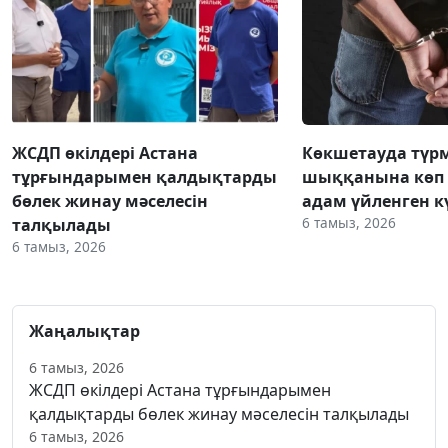
ЖСДП өкілдері Астана
Көкшетауда түр
тұрғындарымен қалдықтарды
шыққанына көп 
бөлек жинау мәселесін
адам үйленген к
6 тамыз, 2026
талқылады
6 тамыз, 2026
Жаңалықтар
6 тамыз, 2026
ЖСДП өкілдері Астана тұрғындарымен
қалдықтарды бөлек жинау мәселесін талқылады
6 тамыз, 2026