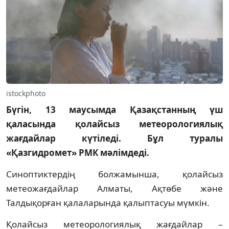
istockphoto
Бүгін, 13 маусымда Қазақстанның үш
қаласында қолайсыз метеорологиялық
жағдайлар күтіледі. Бұл туралы
«Қазгидромет» РМК мәлімдеді.
Синоптиктердің болжамынша, қолайсыз
метеожағдайлар Алматы, Ақтөбе және
Талдықорған қалаларында қалыптасуы мүмкін.
Қолайсыз метеорологиялық жағдайлар –