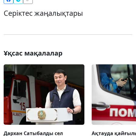
Серіктес жаңалықтары
Ұқсас мақалалар
Дархан Сатыбалды сел
Ақтауда қайғылы