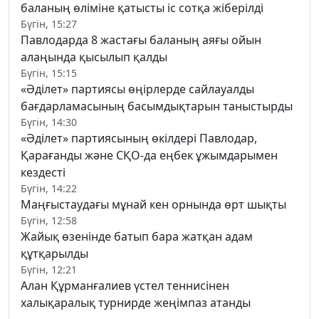
баланың өліміне қатысты іс сотқа жіберілді
Бүгін, 15:27
Павлодарда 8 жастағы баланың аяғы ойын
алаңында қысылып қалды
Бүгін, 15:15
«Әділет» партиясы өңірлерде сайлауалды
бағдарламасының басымдықтарын таныстырды
Бүгін, 14:30
«Әділет» партиясының өкілдері Павлодар,
Қарағанды және СҚО-да еңбек ұжымдарымен
кездесті
Бүгін, 14:22
Маңғыстаудағы мұнай кен орнында өрт шықты
Бүгін, 12:58
Жайық өзенінде батып бара жатқан адам
құтқарылды
Бүгін, 12:21
Алан Құрманғалиев үстел теннисінен
халықаралық турнирде жеңімпаз атанды