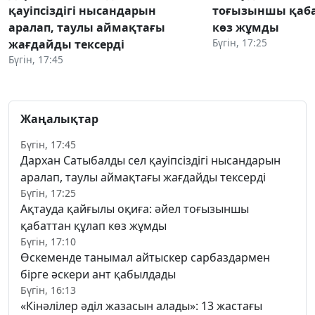
қауіпсіздігі нысандарын
тоғызыншы қаба
аралап, таулы аймақтағы
көз жұмды
Бүгін, 17:25
жағдайды тексерді
Бүгін, 17:45
Жаңалықтар
Бүгін, 17:45
Дархан Сатыбалды сел қауіпсіздігі нысандарын
аралап, таулы аймақтағы жағдайды тексерді
Бүгін, 17:25
Ақтауда қайғылы оқиға: әйел тоғызыншы
қабаттан құлап көз жұмды
Бүгін, 17:10
Өскеменде танымал айтыскер сарбаздармен
бірге әскери ант қабылдады
Бүгін, 16:13
«Кінәлілер әділ жазасын алады»: 13 жастағы