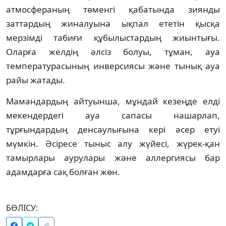
атмосфераның төменгі қабатында зиянды
заттардың жиналуына ықпал ететін қысқа
мерзімді табиғи құбылыстардың жиынтығы.
Оларға желдің әлсіз болуы, тұман, ауа
температурасының инверсиясы және тынық ауа
райы жатады.
Мамандардың айтуынша, мұндай кезеңде елді
мекендердегі ауа сапасы нашарлап,
тұрғындардың денсаулығына кері әсер етуі
мүмкін. Әсіресе тыныс алу жүйесі, жүрек-қан
тамырлары аурулары және аллергиясы бар
адамдарға сақ болған жөн.
БӨЛІСУ: