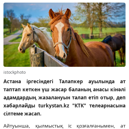
istockphoto
Астана іргесіндегі Талапкер ауылында ат
таптап кеткен үш жасар баланың анасы кінәлі
адамдардың жазалануын талап етіп отыр, деп
хабарлайды turkystan.kz "КТК" телеарнасына
сілтеме жасап.
Айтуынша, қылмыстық іс қозғалғанымен, ат