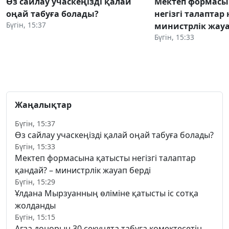
Өз сайлау учаскеңізді қалай
Мектеп формасы
оңай табуға болады?
негізгі талаптар
Бүгін, 15:37
министрлік жауа
Бүгін, 15:33
Жаңалықтар
Бүгін, 15:37
Өз сайлау учаскеңізді қалай оңай табуға болады?
Бүгін, 15:33
Мектеп формасына қатысты негізгі талаптар
қандай? – министрлік жауап берді
Бүгін, 15:29
Ұлдана Мырзуанның өліміне қатысты іс сотқа
жолданды
Бүгін, 15:15
Ағза донорын 30 секундта табуға көмектесетін