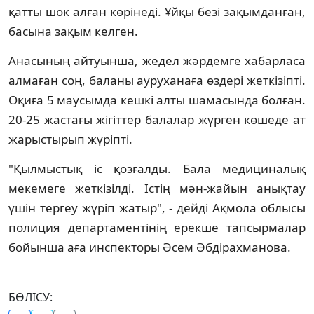
қатты шок алған көрінеді. Ұйқы безі зақымданған,
басына зақым келген.
Анасының айтуынша, жедел жәрдемге хабарласа
алмаған соң, баланы ауруханаға өздері жеткізіпті.
Оқиға 5 маусымда кешкі алты шамасында болған.
20-25 жастағы жігіттер балалар жүрген көшеде ат
жарыстырып жүріпті.
"Қылмыстық іс қозғалды. Бала медициналық
мекемеге жеткізілді. Істің мән-жайын анықтау
үшін тергеу жүріп жатыр", - дейді Ақмола облысы
полиция департаментінің ерекше тапсырмалар
бойынша аға инспекторы Әсем Әбдірахманова.
БӨЛІСУ: