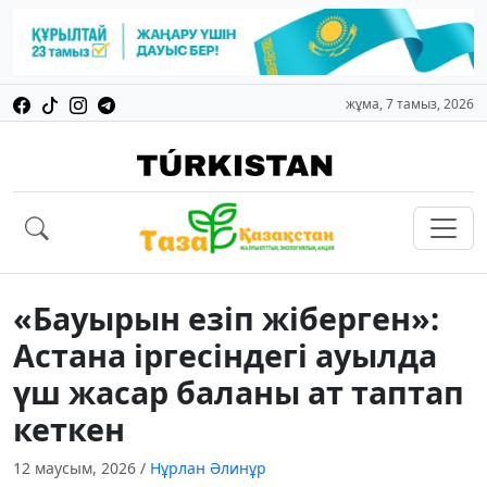
жұма, 7 тамыз, 2026
«Бауырын езіп жіберген»:
Астана іргесіндегі ауылда
үш жасар баланы ат таптап
кеткен
12 маусым, 2026
/
Нұрлан Әлинұр