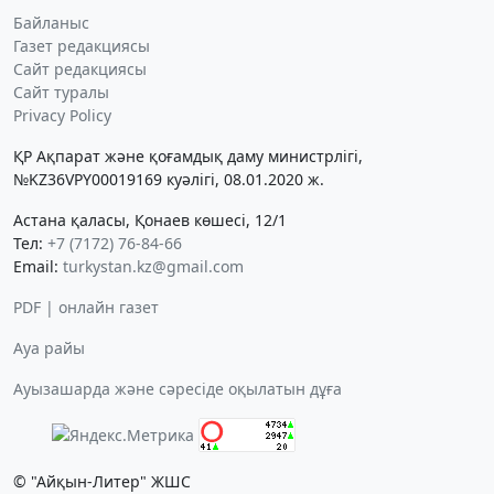
Байланыс
Газет редакциясы
Сайт редакциясы
Сайт туралы
Privacy Policy
ҚР Ақпарат және қоғамдық даму министрлігі,
№KZ36VPY00019169 куәлігі, 08.01.2020 ж.
Астана қаласы, Қонаев көшесі, 12/1
Тел:
+7 (7172) 76-84-66
Email:
turkystan.kz@gmail.com
PDF | онлайн газет
Ауа райы
Ауызашарда және сәресіде оқылатын дұға
© "Айқын-Литер" ЖШС