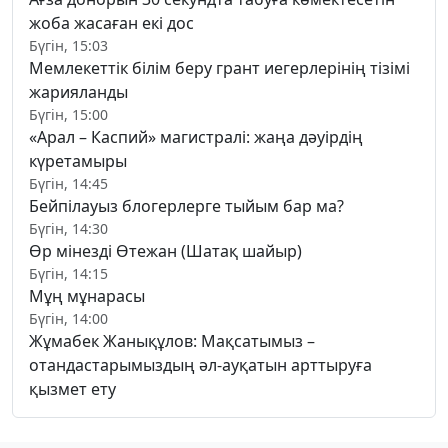
жоба жасаған екі дос
Бүгін, 15:03
Мемлекеттік білім беру грант иегерлерінің тізімі
жарияланды
Бүгін, 15:00
«Арал – Каспий» магистралі: жаңа дәуірдің
күретамыры
Бүгін, 14:45
Бейпілауыз блогерлерге тыйым бар ма?
Бүгін, 14:30
Өр мінезді Өтежан (Шатақ шайыр)
Бүгін, 14:15
Мұң мұнарасы
Бүгін, 14:00
Жұмабек Жанықұлов: Мақсатымыз –
отандастарымыздың әл-ауқатын арттыруға
қызмет ету