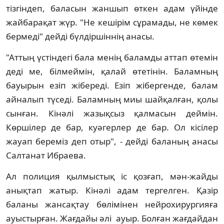
тізгіндеп, баласын жаншып өткен адам үйінде
жайбарақат жүр. "Не кешірім сұрамады, не көмек
бермеді" дейді бүлдіршіннің анасы.
"Аттың үстіндегі бала менің баламды аттап өтемін
деді ме, білмеймін, қалай өтетінін. Баламның
бауырын езіп жібереді. Езіп жібергенде, балам
айналып түседі. Баламның миы шайқалған, қолы
сынған. Кінәлі жазықсыз қалмасын деймін.
Көршілер де бар, куәгерлер де бар. Ол кісілер
жауап береміз деп отыр", - дейді баланың анасы
Салтанат Ибраева.
Ал полиция қылмыстық іс қозғап, мән-жайды
анықтап жатыр. Кінәлі адам тергелген. Қазір
баланы жансақтау бөлімінен нейрохирургияға
ауыстырған. Жағдайы әлі ауыр. Болған жағдайдан