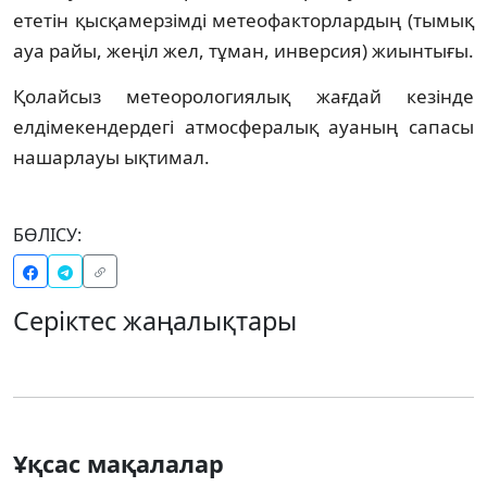
ететін қысқамерзімді метеофакторлардың (тымық
ауа райы, жеңіл жел, тұман, инверсия) жиынтығы.
Қолайсыз метеорологиялық жағдай кезінде
елдімекендердегі атмосфералық ауаның сапасы
нашарлауы ықтимал.
БӨЛІСУ:
Серіктес жаңалықтары
Ұқсас мақалалар