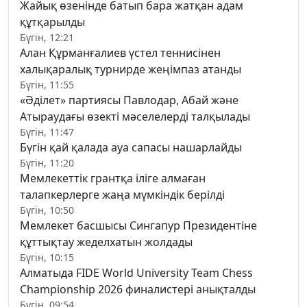
Жайық өзенінде батып бара жатқан адам
құтқарылды
Бүгін, 12:21
Алан Құрманғалиев үстел теннисінен
халықаралық турнирде жеңімпаз атанды
Бүгін, 11:55
«Әділет» партиясы Павлодар, Абай және
Атыраудағы өзекті мәселелерді талқылады
Бүгін, 11:47
Бүгін қай қалада ауа сапасы нашарлайды
Бүгін, 11:20
Мемлекеттік грантқа іліге алмаған
талапкерлерге жаңа мүмкіндік берілді
Бүгін, 10:50
Мемлекет басшысы Сингапур Президентіне
құттықтау жеделхатын жолдады
Бүгін, 10:15
Алматыда FIDE World University Team Chess
Championship 2026 финалистері анықталды
Бүгін, 09:54