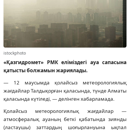
istockphoto
«Қазгидромет» РМК еліміздегі ауа сапасына
қатысты болжамын жариялады.
— 12 маусымда қолайсыз метеорологиялық
жағдайлар Талдықорған қаласында, түнде Алматы
қаласында күтіледі, — делінген хабарламада.
Қолайсыз метеорологиялық жағдайлар —
атмосфералық ауаның беткі қабатында зиянды
(ластаушы) заттардың шоғырлануына ықпал