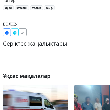
Тэгтер:
Орал
күзетші
ұрлық
сейф
БӨЛІСУ:
Серіктес жаңалықтары
Ұқсас мақалалар