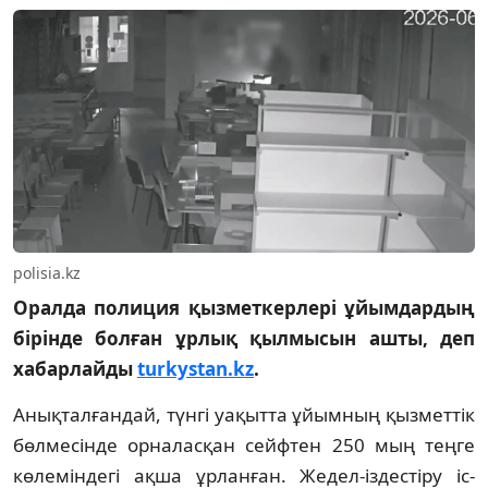
polisia.kz
Оралда полиция қызметкерлері ұйымдардың
бірінде болған ұрлық қылмысын ашты, деп
хабарлайды
turkystan.kz
.
Анықталғандай, түнгі уақытта ұйымның қызметтік
бөлмесінде орналасқан сейфтен 250 мың теңге
көлеміндегі ақша ұрланған. Жедел-іздестіру іс-