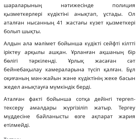
шараларының нәтижесінде полиция
қызметкерлері күдіктіні анықтап, ұстады. Ол
аталған нысанның 41 жастағы күзет қызметкері
болып шықты.
Алдын ала мәлімет бойынша күдікті сейфті кілтті
іріктеу арқылы ашқан. Ұрланған ақшаның бір
бөлігі тәркіленді. Ұрлық жасаған сәт
бейнебақылау камераларына түсіп қалған. Бұл
оқиғаның мән-жайын және күдіктінің жеке басын
жедел анықтауға мүмкіндік берді.
Аталған факті бойынша сотқа дейінгі тергеп-
тексеру амалдары жүргізіліп жатыр. Тергеу
мүддесіне байланысты өзге ақпарат жария
етілмейді.