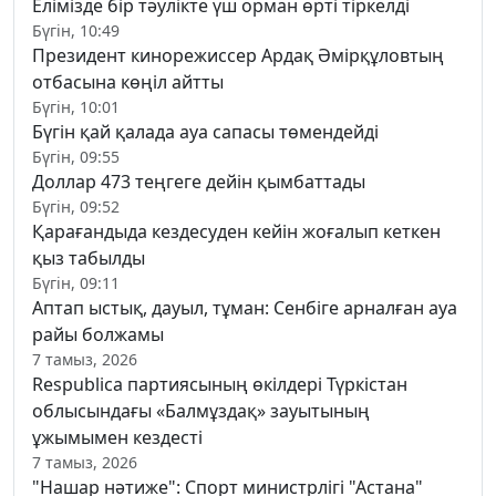
Елімізде бір тәулікте үш орман өрті тіркелді
Бүгін, 10:49
Президент кинорежиссер Ардақ Әмірқұловтың
отбасына көңіл айтты
Бүгін, 10:01
Бүгін қай қалада ауа сапасы төмендейді
Бүгін, 09:55
Доллар 473 теңгеге дейін қымбаттады
Бүгін, 09:52
Қарағандыда кездесуден кейін жоғалып кеткен
қыз табылды
Бүгін, 09:11
Аптап ыстық, дауыл, тұман: Сенбіге арналған ауа
райы болжамы
7 тамыз, 2026
Respublica партиясының өкілдері Түркістан
облысындағы «Балмұздақ» зауытының
ұжымымен кездесті
7 тамыз, 2026
"Нашар нәтиже": Спорт министрлігі "Астана"