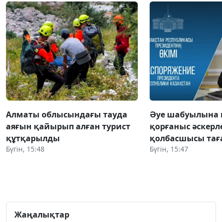
Алматы облысындағы тауда
Әуе шабуылына 
аяғын қайырып алған турист
қорғаныс әскерл
құтқарылды
қолбасшысы та
Бүгін, 15:48
Бүгін, 15:47
Жаңалықтар