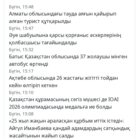
Бүгін, 15:48
Алматы облысындағы тауда аяғын қайырып
алған турист құтқарылды
Бүгін, 15:47
Әуе шабуылына қарсы қорғаныс әскерлерінің
қолбасшысы тағайындалды
Бүгін, 15:32
Батыс Қазақстан облысында 37 жолаушы мінген
автобус өртенді
Бүгін, 15:17
Ақтөбе облысында 26 жастағы жігітті тойдан
кейін өлтіріп кеткен
Бүгін, 15:10
Қазақстан құрамасының сегіз мүшесі де IOAI
2026 олимпиадасында медальға ие болды
Бүгін, 15:08
«25 жыл жақын араласқан құрбым иттік істеді»:
Айгүл Иманбаева қандай адамдардың сатқындық
жасайтынын жайып салды