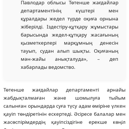
Павлодар облысы Төтенше жағдайлар
департаментінің күштері мен
құралдары жедел түрде оқиға орнына
жіберілді. Іздестіру-құтқару жұмыстары
барысында жедел-құтқару жасағының
қызметкерлері марқұмның денесін
тауып, судан алып шықты. Оқиғаның
мән-жайы анықталуда», – деп
хабарлады ведомство.
Төтенше жағдайлар департаменті арнайы
жабдықталмаған және шомылуға тыйым
салынған орындарда суға түсу адам өміріне үлкен
қауіп төндіретінін ескертеді. Әсіресе балалар мен
жасөспірімдердің қауіпсіздігіне ерекше көңіл