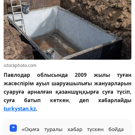
istockphoto.com
Павлодар облысында 2009 жылы туған
жасөспірім ауыл шаруашылығы жануарларын
суаруға арналған қазаншұңқырға суға түсіп,
суға батып кеткен, деп хабарлайды
turkystan.kz
.
«Оқиға туралы хабар түскен бойда