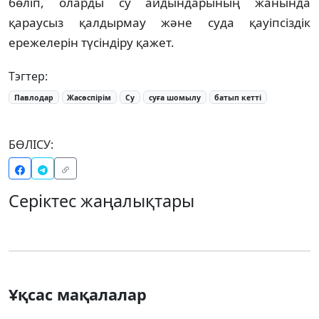
бөліп, оларды су айдындарының жанында
қараусыз қалдырмау және суда қауіпсіздік
ережелерін түсіндіру қажет.
Тэгтер:
Павлодар
Жасөспірім
Су
суға шомылу
батып кетті
БӨЛІСУ:
Серіктес жаңалықтары
Ұқсас мақалалар