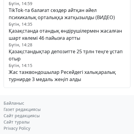
Бүгін, 14:59
TikTok-та балағат сөздер айтқан әйел
психикалық орталыққа жатқызылды (ВИДЕО)
Бүгін, 14:35
Қазақстанда отандық өндірушілермен жасалған
шарт көлемі 46 пайызға артты
Бүгін, 14:28
Қазақстандықтар депозитте 25 трлн теңге ұстап
отыр
Бүгін, 14:15
Жас таэквондошылар Ресейдегі халықаралық
турнирде 3 медаль жеңіп алды
Байланыс
Газет редакциясы
Сайт редакциясы
Сайт туралы
Privacy Policy