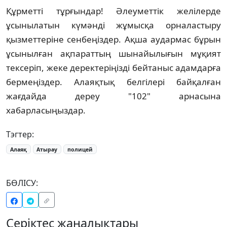
Құрметті тұрғындар! Әлеуметтік желілерде
ұсынылатын күмәнді жұмысқа орналастыру
қызметтеріне сенбеңіздер. Ақша аудармас бұрын
ұсынылған ақпараттың шынайылығын мұқият
тексеріп, жеке деректеріңізді бейтаныс адамдарға
бермеңіздер. Алаяқтық белгілері байқалған
жағдайда дереу "102" арнасына
хабарласыңыздар.
Тэгтер:
Алаяқ
Атырау
полицей
БӨЛІСУ:
Серіктес жаңалықтары