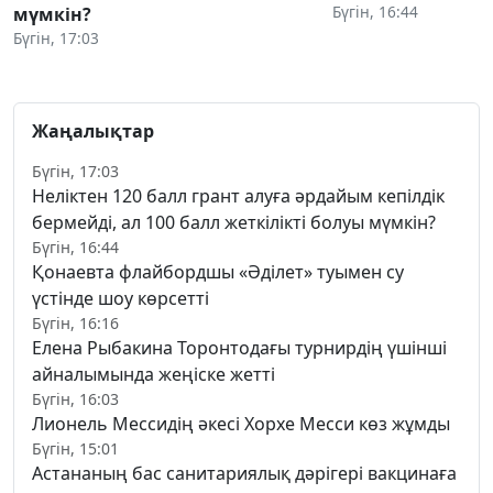
Бүгін, 16:44
мүмкін?
Бүгін, 17:03
Жаңалықтар
Бүгін, 17:03
Неліктен 120 балл грант алуға әрдайым кепілдік
бермейді, ал 100 балл жеткілікті болуы мүмкін?
Бүгін, 16:44
Қонаевта флайбордшы «Әділет» туымен су
үстінде шоу көрсетті
Бүгін, 16:16
Елена Рыбакина Торонтодағы турнирдің үшінші
айналымында жеңіске жетті
Бүгін, 16:03
Лионель Мессидің әкесі Хорхе Месси көз жұмды
Бүгін, 15:01
Астананың бас санитариялық дәрігері вакцинаға