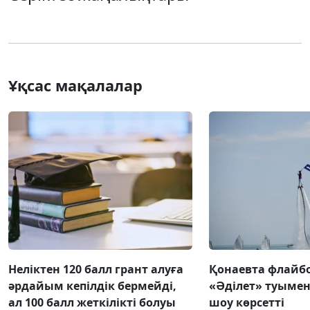
Ұқсас мақалалар
Неліктен 120 балл грант алуға
Қонаевта флай
әрдайым кепілдік бермейді,
«Әділет» туымен 
ал 100 балл жеткілікті болуы
шоу көрсетті