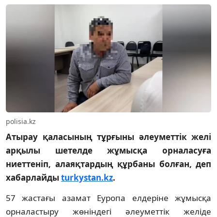
polisia.kz
Атырау қаласының тұрғыны әлеуметтік желі
арқылы шетелде жұмысқа орналасуға
ниеттеніп, алаяқтардың құрбаны болған, деп
хабарлайды
turkystan.kz
.
57 жастағы азамат Еуропа елдеріне жұмысқа
орналастыру жөніндегі әлеуметтік желіде