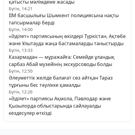
қатысты мәлімдеме жасады
Бүгін, 14:21
ІІМ басшылығы Шымкент полициясына нақты
тапсырмалар берді
Бүгін, 14:00
«Әділет» партиясының өкілдері Түркістан, Ақтөбе
және Ұлытауда жаңа бастамаларды таныстырды
Бүгін, 13:33
Казармадан — мұражайға: Семейде ұландық
сарбаз Абай музейінің экскурсоводы болды
Бүгін, 12:50
Әлеуметтік желіде балағат сөз айтқан Тараз
тұрғыны бес тәулікке қамалды
Бүгін, 12:26
«Әділет» партиясы Ақмола, Павлодар және
Қызылорда облыстарында сайлауалды
кездесулер өткізді