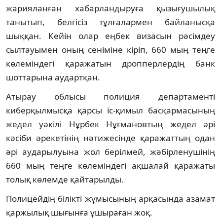
жарияланған хабарландыруға қызығушылық
танытып, белгісіз тұлғалармен байланысқа
шыққан. Кейін олар еңбек визасын рәсімдеу
сылтауымен оның сеніміне кіріп, 660 мың теңге
көлеміндегі қаражатын дропперлердің банк
шоттарына аудартқан.
Атырау облысы полиция департаменті
киберқылмысқа қарсы іс-қимыл басқармасының
жедел уәкілі Нұрбек Нұғмановтың жедел әрі
кәсіби әрекетінің нәтижесінде қаражаттың одан
әрі аударылуына жол берілмей, жәбірленушінің
660 мың теңге көлеміндегі ақшалай қаражаты
толық көлемде қайтарылды.
Полицейдің білікті жұмысының арқасында азамат
қаржылық шығынға ұшыраған жоқ.