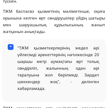
түскен.
ТЖМ баспасөз қызметінің мәліметінше, оқиға
орынына келген өрт сөндірушілер үйдің шатыры
мен шаруашылық құрылысының жанып
жатқанын анықтады.
"ТЖМ қызметкерлерінің жедел әрі
үйлесімді әрекеттерінің нәтижесінде 20
шаршы метр аумақтағы өрт толық
сөндіріліп, жалынның одан әрі
таралуына жол берілмеді. Зардап
шеккендер жоқ", - делінген
хабарламада.