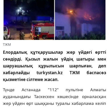
ТЖМ
Елордалық құтқарушылар жер үйдегі өртті
сөндірді. Қызыл жалын үйдің шатыры мен
шаруашылық құрылысын шарпыған, деп
хабарлайды turkystan.kz ТЖМ баспасөз
қызметіне сілтеме жасап.
Түнде Астанада "112" пультіне Алматы
ауданындағы Таскескен көшесінде орналасқан
жер үйден өрт шыққаны туралы хабарлама келіп