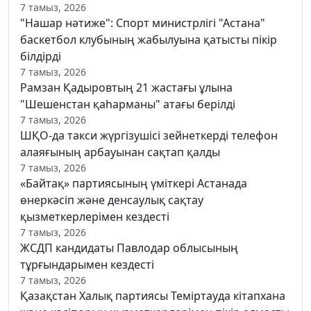
7 тамыз, 2026
"Нашар нәтиже": Спорт министрлігі "Астана"
баскетбол клубының жабылуына қатысты пікір
білдірді
7 тамыз, 2026
Рамзан Қадыровтың 21 жастағы ұлына
"Шешенстан қаһарманы" атағы берілді
7 тамыз, 2026
ШҚО-да такси жүргізушісі зейнеткерді телефон
алаяғының арбауынан сақтап қалды
7 тамыз, 2026
«Байтақ» партиясының үміткері Астанада
өнеркәсіп және денсаулық сақтау
қызметкерлерімен кездесті
7 тамыз, 2026
ЖСДП кандидаты Павлодар облысының
тұрғындарымен кездесті
7 тамыз, 2026
Қазақстан Халық партиясы Теміртауда кітапхана