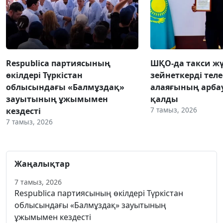
Respublica партиясының
ШҚО-да такси жү
өкілдері Түркістан
зейнеткерді тел
облысындағы «Балмұздақ»
алаяғының арба
зауытының ұжымымен
қалды
7 тамыз, 2026
кездесті
7 тамыз, 2026
Жаңалықтар
7 тамыз, 2026
Respublica партиясының өкілдері Түркістан
облысындағы «Балмұздақ» зауытының
ұжымымен кездесті