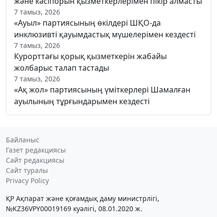
және кәсіпорын қызметкерлерімен пікір алмасты
7 тамыз, 2026
«Ауыл» партиясының өкілдері ШҚО-да
инклюзивті қауымдастық мүшелерімен кездесті
7 тамыз, 2026
Курорттағы қорық қызметкерін жабайы
жолбарыс талап тастады
7 тамыз, 2026
«Ақ жол» партиясының үміткерлері Шамалған
ауылының тұрғындарымен кездесті
Байланыс
Газет редакциясы
Сайт редакциясы
Сайт туралы
Privacy Policy
ҚР Ақпарат және қоғамдық даму министрлігі,
№KZ36VPY00019169 куәлігі, 08.01.2020 ж.