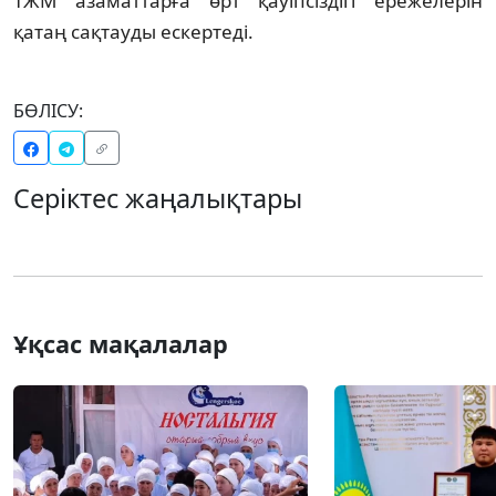
️ТЖМ азаматтарға өрт қауіпсіздігі ережелерін
қатаң сақтауды ескертеді.
БӨЛІСУ:
Серіктес жаңалықтары
Ұқсас мақалалар