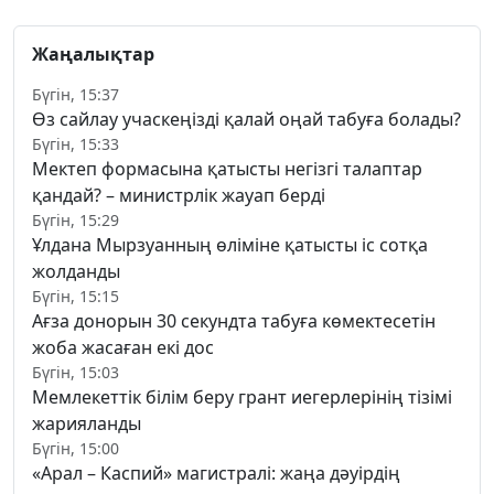
Жаңалықтар
Бүгін, 15:37
Өз сайлау учаскеңізді қалай оңай табуға болады?
Бүгін, 15:33
Мектеп формасына қатысты негізгі талаптар
қандай? – министрлік жауап берді
Бүгін, 15:29
Ұлдана Мырзуанның өліміне қатысты іс сотқа
жолданды
Бүгін, 15:15
Ағза донорын 30 секундта табуға көмектесетін
жоба жасаған екі дос
Бүгін, 15:03
Мемлекеттік білім беру грант иегерлерінің тізімі
жарияланды
Бүгін, 15:00
«Арал – Каспий» магистралі: жаңа дәуірдің