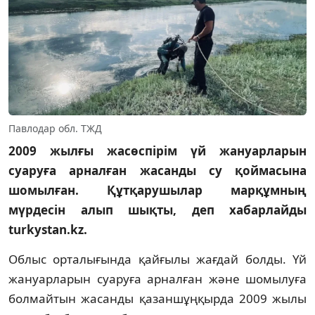
Павлодар обл. ТЖД
2009 жылғы жасөспірім үй жануарларын
суаруға арналған жасанды су қоймасына
шомылған. Құтқарушылар марқұмның
мүрдесін алып шықты, деп хабарлайды
turkystan.kz.
Облыс орталығында қайғылы жағдай болды. Үй
жануарларын суаруға арналған және шомылуға
болмайтын жасанды қазаншұңқырда 2009 жылы