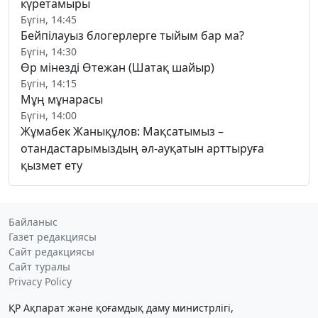
күретамыры
Бүгін, 14:45
Бейпілауыз блогерлерге тыйым бар ма?
Бүгін, 14:30
Өр мінезді Өтежан (Шатақ шайыр)
Бүгін, 14:15
Мұң мұнарасы
Бүгін, 14:00
Жұмабек Жанықұлов: Мақсатымыз –
отандастарымыздың әл-ауқатын арттыруға
қызмет ету
Байланыс
Газет редакциясы
Сайт редакциясы
Сайт туралы
Privacy Policy
ҚР Ақпарат және қоғамдық даму министрлігі,