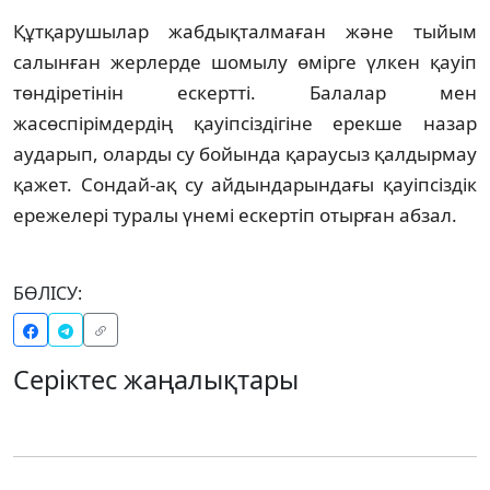
Құтқарушылар жабдықталмаған және тыйым
салынған жерлерде шомылу өмірге үлкен қауіп
төндіретінін ескертті. Балалар мен
жасөспірімдердің қауіпсіздігіне ерекше назар
аударып, оларды су бойында қараусыз қалдырмау
қажет. Сондай-ақ су айдындарындағы қауіпсіздік
ережелері туралы үнемі ескертіп отырған абзал.
БӨЛІСУ:
Серіктес жаңалықтары