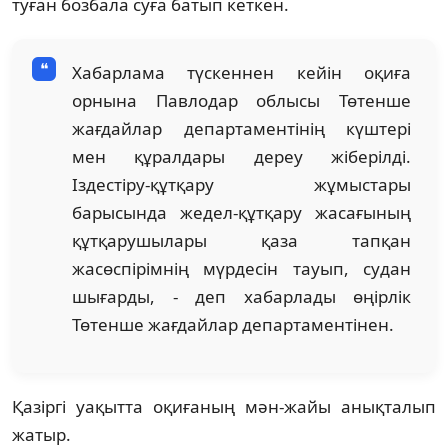
туған бозбала суға батып кеткен.
Хабарлама түскеннен кейін оқиға
орнына Павлодар облысы Төтенше
жағдайлар департаментінің күштері
мен құралдары дереу жіберілді.
Іздестіру-құтқару жұмыстары
барысында жедел-құтқару жасағының
құтқарушылары қаза тапқан
жасөспірімнің мүрдесін тауып, судан
шығарды, - деп хабарлады өңірлік
Төтенше жағдайлар департаментінен.
Қазіргі уақытта оқиғаның мән-жайы анықталып
жатыр.