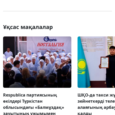
Ұқсас мақалалар
Respublica партиясының
ШҚО-да такси жү
өкілдері Түркістан
зейнеткерді тел
облысындағы «Балмұздақ»
алаяғының арба
зауытының ұжымымен
қалды