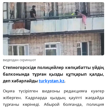
видеодан скриншот
Степногорскіде полицейлер көпқабатты үйдің
балконында тұрған қызды құтқарып қалды,
деп хабарлайды
turkystan.kz
.
Оқиға түсірілген видеоны редакцияға куәгер
жіберген. Кадрларда қыздың қауіпті жағдайда
тұрғаны көрінеді. Абырой болғанда, полиция