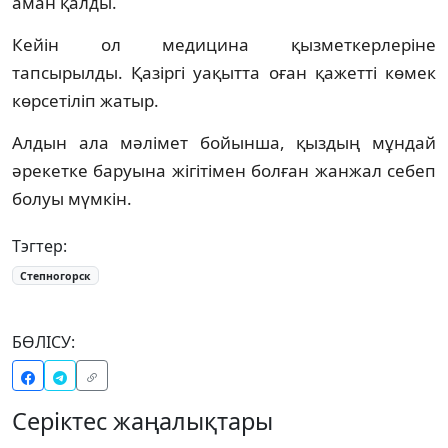
аман қалды.
Кейін ол медицина қызметкерлеріне
тапсырылды. Қазіргі уақытта оған қажетті көмек
көрсетіліп жатыр.
Алдын ала мәлімет бойынша, қыздың мұндай
әрекетке баруына жігітімен болған жанжал себеп
болуы мүмкін.
Тэгтер:
Степногорск
БӨЛІСУ:
Серіктес жаңалықтары