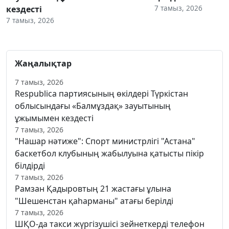
7 тамыз, 2026
кездесті
7 тамыз, 2026
Жаңалықтар
7 тамыз, 2026
Respublica партиясының өкілдері Түркістан
облысындағы «Балмұздақ» зауытының
ұжымымен кездесті
7 тамыз, 2026
"Нашар нәтиже": Спорт министрлігі "Астана"
баскетбол клубының жабылуына қатысты пікір
білдірді
7 тамыз, 2026
Рамзан Қадыровтың 21 жастағы ұлына
"Шешенстан қаһарманы" атағы берілді
7 тамыз, 2026
ШҚО-да такси жүргізушісі зейнеткерді телефон