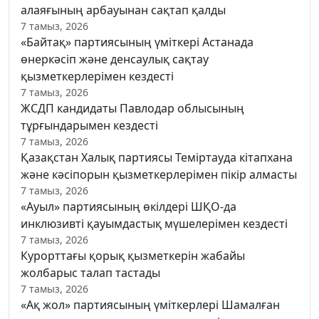
алаяғының арбауынан сақтап қалды
7 тамыз, 2026
«Байтақ» партиясының үміткері Астанада
өнеркәсіп және денсаулық сақтау
қызметкерлерімен кездесті
7 тамыз, 2026
ЖСДП кандидаты Павлодар облысының
тұрғындарымен кездесті
7 тамыз, 2026
Қазақстан Халық партиясы Теміртауда кітапхана
және кәсіпорын қызметкерлерімен пікір алмасты
7 тамыз, 2026
«Ауыл» партиясының өкілдері ШҚО-да
инклюзивті қауымдастық мүшелерімен кездесті
7 тамыз, 2026
Курорттағы қорық қызметкерін жабайы
жолбарыс талап тастады
7 тамыз, 2026
«Ақ жол» партиясының үміткерлері Шамалған