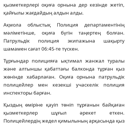
қызметкерлері оқиға орнына дер кезінде жетіп,
қайғылы жағдайдың алдын алды.
Ақмола облыстық Полиция департаментінің
мәліметінше, оқиға бүгін таңертең болған.
Патрульдік полиция экипажына шақырту
шамамен сағат 06:45-те түскен.
Тұрғындар полицияға ықтимал жанжал туралы
және алтыншы қабаттағы балконда тұрған қыз
жөнінде хабарлаған. Оқиға орнына патрульдік
полицейлер мен кезекші учаскелік полиция
инспекторы барған.
Қыздың өміріне қауіп төніп тұрғанын байқаған
қызметкерлер шұғыл әрекет еткен.
Полицейлердің жедел қимылының арқасында қыз