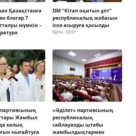
ан Қазақстанға
ІІМ "Кітап оқитын ұлт"
ен блогер 7
республикалық жобасын
тталуы мүмкін –
іске асыруға қосылды
Бүгін, 20:01
уратура
 партиясының
«Әділет» партиясының
ттары Жамбыл
республикалық
да халық
сайлауалды штабы
ғын нығайтуға
жамбылдықтармен