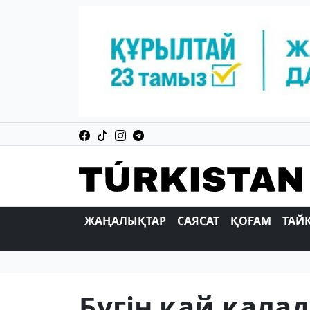
ЖАҢАЛЫҚТАР
САЯСАТ
ҚОҒАМ
ТАЙ
Бүгін қай қалад