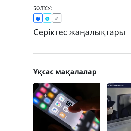
БӨЛІСУ:
Серіктес жаңалықтары
Ұқсас мақалалар