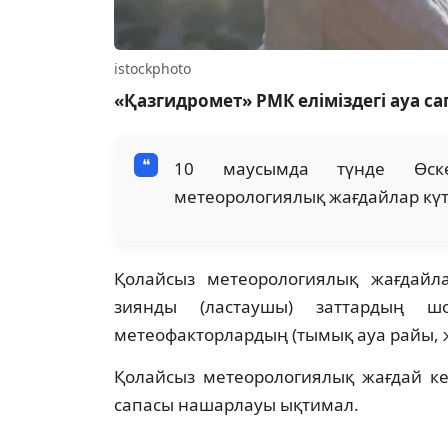
istockphoto
«Қазгидромет» РМК еліміздегі ауа 
10 маусымда түнде Өске
метеорологиялық жағдайлар күті
Қолайсыз метеорологиялық жағдайл
зиянды (ластаушы) заттардың шо
метеофакторлардың (тымық ауа райы, ж
Қолайсыз метеорологиялық жағдай ке
сапасы нашарлауы ықтимал.