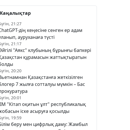
Жаңалықтар
Бүгін, 21:27
ChatGPT-дің кеңесіне сенген ер адам
уланып, ауруханаға түсті
Бүгін, 21:17
Әйгілі "Аякс" клубының бұрынғы бапкері
Қазақстан құрамасын жаттықтыратын
болды
Бүгін, 20:20
Вьетнамнан Қазақстанға жеткізілген
блогер 7 жылға сотталуы мүмкін – Бас
прокуратура
Бүгін, 20:01
ІІМ "Кітап оқитын ұлт" республикалық
жобасын іске асыруға қосылды
Бүгін, 19:59
Білім беру мен цифрлық даму: Жамбыл