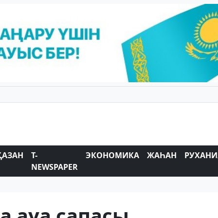
ҚАЗАН
T-
ЭКОНОМИКА
ЖАҺАН
РУХАНИ
NEWSPAPER
а ауа сапасы