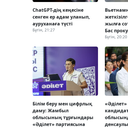
ChatGPT-дің кеңесіне
Вьетнамн
сенген ер адам уланып,
жеткізілг
ауруханаға түсті
жылға со
Бүгін, 21:27
Бас прок
Бүгін, 20:20
Білім беру мен цифрлық
«Әділет»
даму: Жамбыл
кандида
облысының тұрғындары
облысын
«Әділет» партиясына
денсаулы