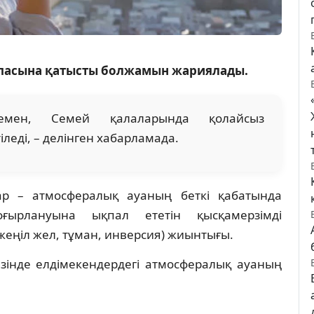
сапасына қатысты болжамын жариялады.
мен, Семей қалаларында қолайсыз
леді, – делінген хабарламада.
ар – атмосфералық ауаның беткі қабатында
ғырлануына ықпал ететін қысқамерзімді
еңіл жел, тұман, инверсия) жиынтығы.
зінде елдімекендердегі атмосфералық ауаның